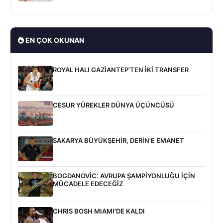
EN ÇOK OKUNAN
ROYAL HALI GAZİANTEP'TEN İKİ TRANSFER
CESUR YÜREKLER DÜNYA ÜÇÜNCÜSÜ
SAKARYA BÜYÜKŞEHİR, DERİN'E EMANET
BOGDANOVİC: AVRUPA ŞAMPİYONLUĞU İÇİN
MÜCADELE EDECEĞİZ
CHRIS BOSH MIAMI'DE KALDI