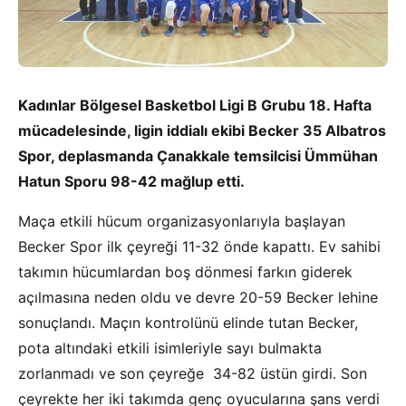
Kadınlar Bölgesel Basketbol Ligi B Grubu 18. Hafta
mücadelesinde, ligin iddialı ekibi Becker 35 Albatros
Spor, deplasmanda Çanakkale temsilcisi Ümmühan
Hatun Sporu 98-42 mağlup etti.
Maça etkili hücum organizasyonlarıyla başlayan
Becker Spor ilk çeyreği 11-32 önde kapattı. Ev sahibi
takımın hücumlardan boş dönmesi farkın giderek
açılmasına neden oldu ve devre 20-59 Becker lehine
sonuçlandı. Maçın kontrolünü elinde tutan Becker,
pota altındaki etkili isimleriyle sayı bulmakta
zorlanmadı ve son çeyreğe 34-82 üstün girdi. Son
çeyrekte her iki takımda genç oyucularına şans verdi