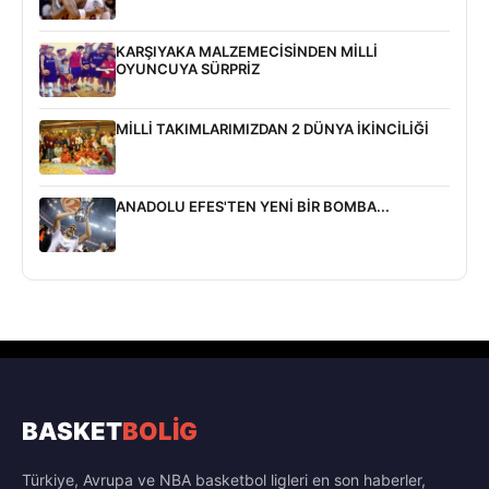
KARŞIYAKA MALZEMECİSİNDEN MİLLİ
OYUNCUYA SÜRPRİZ
MİLLİ TAKIMLARIMIZDAN 2 DÜNYA İKİNCİLİĞİ
ANADOLU EFES'TEN YENİ BİR BOMBA...
BASKET
BOLİG
Türkiye, Avrupa ve NBA basketbol ligleri en son haberler,