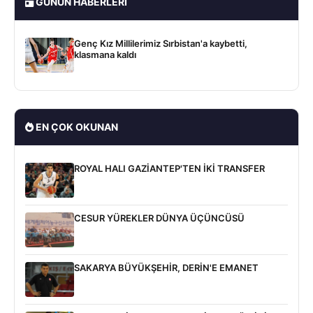
GÜNÜN HABERLERI
Genç Kız Millilerimiz Sırbistan'a kaybetti,
klasmana kaldı
EN ÇOK OKUNAN
ROYAL HALI GAZİANTEP'TEN İKİ TRANSFER
CESUR YÜREKLER DÜNYA ÜÇÜNCÜSÜ
SAKARYA BÜYÜKŞEHİR, DERİN'E EMANET