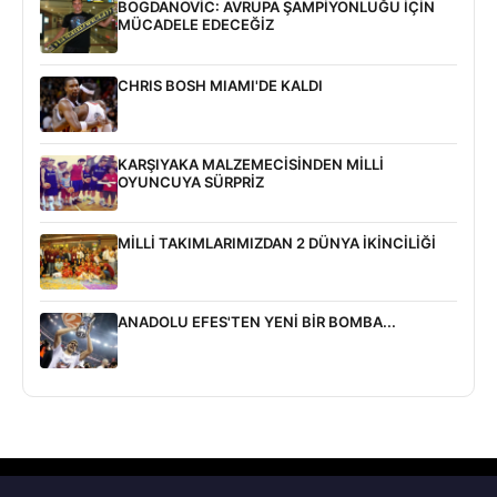
BOGDANOVİC: AVRUPA ŞAMPİYONLUĞU İÇİN
MÜCADELE EDECEĞİZ
CHRIS BOSH MIAMI'DE KALDI
KARŞIYAKA MALZEMECİSİNDEN MİLLİ
OYUNCUYA SÜRPRİZ
MİLLİ TAKIMLARIMIZDAN 2 DÜNYA İKİNCİLİĞİ
ANADOLU EFES'TEN YENİ BİR BOMBA...