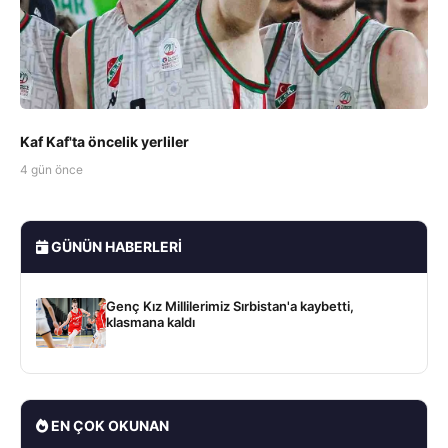
Kaf Kaf'ta öncelik yerliler
4 gün önce
GÜNÜN HABERLERI
Genç Kız Millilerimiz Sırbistan'a kaybetti,
klasmana kaldı
EN ÇOK OKUNAN