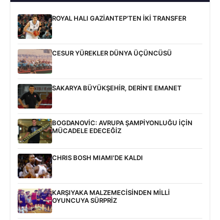
ROYAL HALI GAZİANTEP'TEN İKİ TRANSFER
CESUR YÜREKLER DÜNYA ÜÇÜNCÜSÜ
SAKARYA BÜYÜKŞEHİR, DERİN'E EMANET
BOGDANOVİC: AVRUPA ŞAMPİYONLUĞU İÇİN
MÜCADELE EDECEĞİZ
CHRIS BOSH MIAMI'DE KALDI
KARŞIYAKA MALZEMECİSİNDEN MİLLİ
OYUNCUYA SÜRPRİZ