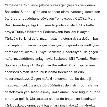
Yemeksepeti'nin, aynı şekilde sürekli gençleşerek yenilenen
Basketbol Süper Lig'ine ana sponsor olarak vereceği destekten
ötürü gurur duyduğunu söyleyen Yemeksepeti CEO'su Mert
Baki, törende yaptığı konuşmada şunları söyledi: ?Bir hafta
arayla Türkiye Basketbol Federasyonu Başkanı Hidayet
Türkoğlu ile ikinci defa imza masasına oturarak siz değerli basın
mensuplarının karşısına geçtiğim için çok gururlu ve mutluyum.
Yemeksepeti olarak Türkiye Basketbol Federasyonu ile geçen
hafta imzaladığımız anlaşmayla Basketbol Milli Takımlar Resmi
Sponsoru olmuştuk. Bugün ise Basketbol Süper Ligi'nin ana
sponsoru olmak üzere, bu kutlama töreninde sizlerin
huzurunuzdayız. Geçen haftaki konuşmamda, bu desteği
maddiyatın çok ötesinde gördüğümü söylemiştim. Bu hislerimi
destekleyen yeni bir anlaşmayı imzalamak üzere bugün burada
bir araya geldik. Uluslararası alanda da başarısını ispatlayan
Türk basketbolunun, yeni başarılara imza atacağına yürekten