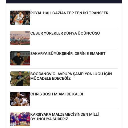
ROYAL HALI GAZİANTEP'TEN İKİ TRANSFER
CESUR YÜREKLER DÜNYA ÜÇÜNCÜSÜ
SAKARYA BÜYÜKŞEHİR, DERİN'E EMANET
BOGDANOVİC: AVRUPA ŞAMPİYONLUĞU İÇİN
MÜCADELE EDECEĞİZ
CHRIS BOSH MIAMI'DE KALDI
KARŞIYAKA MALZEMECİSİNDEN MİLLİ
OYUNCUYA SÜRPRİZ