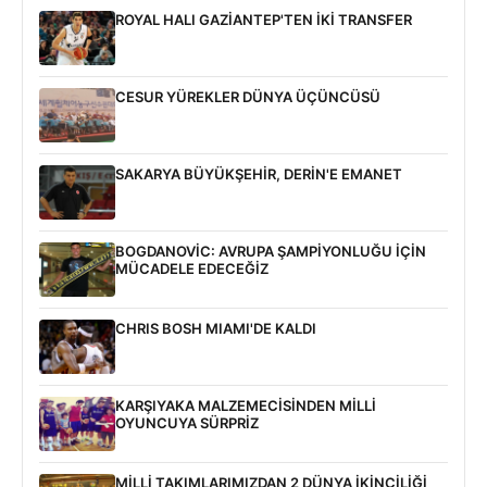
ROYAL HALI GAZİANTEP'TEN İKİ TRANSFER
CESUR YÜREKLER DÜNYA ÜÇÜNCÜSÜ
SAKARYA BÜYÜKŞEHİR, DERİN'E EMANET
BOGDANOVİC: AVRUPA ŞAMPİYONLUĞU İÇİN
MÜCADELE EDECEĞİZ
CHRIS BOSH MIAMI'DE KALDI
KARŞIYAKA MALZEMECİSİNDEN MİLLİ
OYUNCUYA SÜRPRİZ
MİLLİ TAKIMLARIMIZDAN 2 DÜNYA İKİNCİLİĞİ