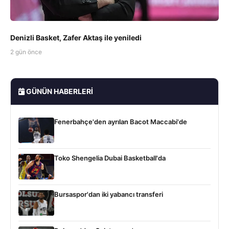
Denizli Basket, Zafer Aktaş ile yeniledi
2 gün önce
GÜNÜN HABERLERI
Fenerbahçe'den ayrılan Bacot Maccabi'de
Toko Shengelia Dubai Basketball'da
Bursaspor'dan iki yabancı transferi