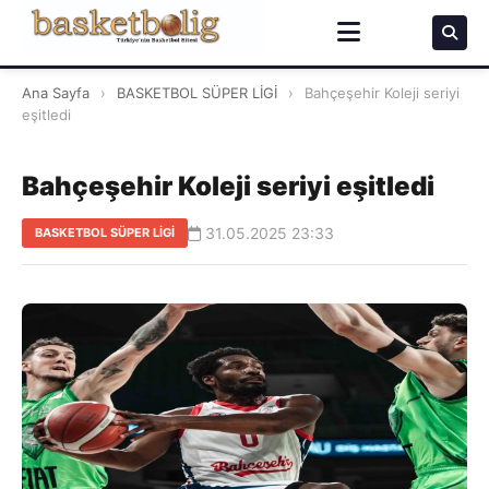
Ana Sayfa
›
BASKETBOL SÜPER LİGİ
›
Bahçeşehir Koleji seriyi
eşitledi
Bahçeşehir Koleji seriyi eşitledi
31.05.2025 23:33
BASKETBOL SÜPER LİGİ