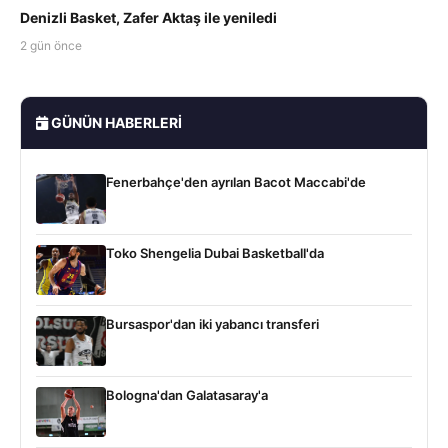
Denizli Basket, Zafer Aktaş ile yeniledi
2 gün önce
GÜNÜN HABERLERI
Fenerbahçe'den ayrılan Bacot Maccabi'de
Toko Shengelia Dubai Basketball'da
Bursaspor'dan iki yabancı transferi
Bologna'dan Galatasaray'a