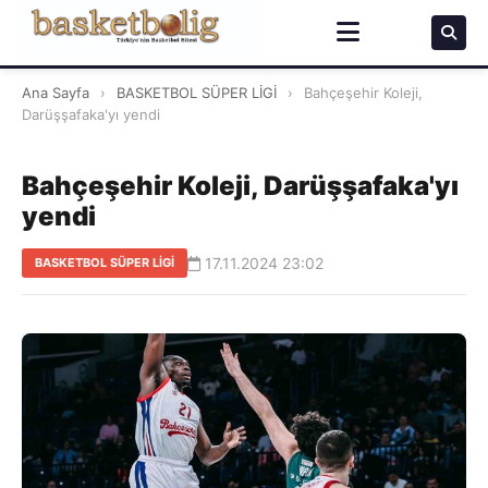
Ana Sayfa
›
BASKETBOL SÜPER LİGİ
›
Bahçeşehir Koleji,
Darüşşafaka'yı yendi
Bahçeşehir Koleji, Darüşşafaka'yı
yendi
17.11.2024 23:02
BASKETBOL SÜPER LİGİ