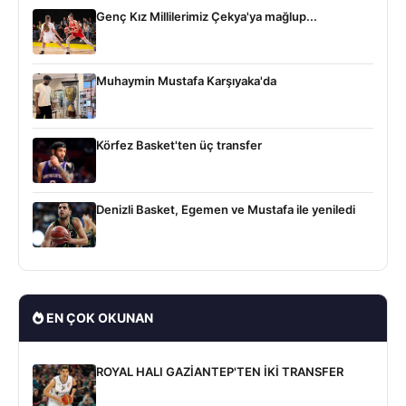
Genç Kız Millilerimiz Çekya'ya mağlup...
Muhaymin Mustafa Karşıyaka'da
Körfez Basket'ten üç transfer
Denizli Basket, Egemen ve Mustafa ile yeniledi
EN ÇOK OKUNAN
ROYAL HALI GAZİANTEP'TEN İKİ TRANSFER