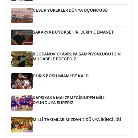
CESUR YÜREKLER DÜNYA ÜÇÜNCÜSÜ
SAKARYA BÜYÜKŞEHİR, DERİN'E EMANET
BOGDANOVİC: AVRUPA ŞAMPİYONLUĞU İÇİN
MÜCADELE EDECEĞİZ
CHRIS BOSH MIAMI'DE KALDI
KARŞIYAKA MALZEMECİSİNDEN MİLLİ
OYUNCUYA SÜRPRİZ
MİLLİ TAKIMLARIMIZDAN 2 DÜNYA İKİNCİLİĞİ