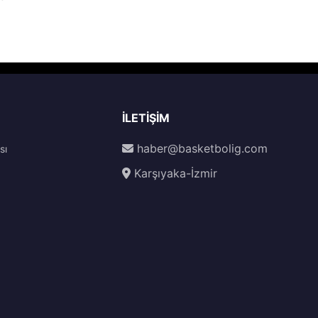
İLETIŞIM
haber@basketbolig.com
sı
Karşıyaka-İzmir