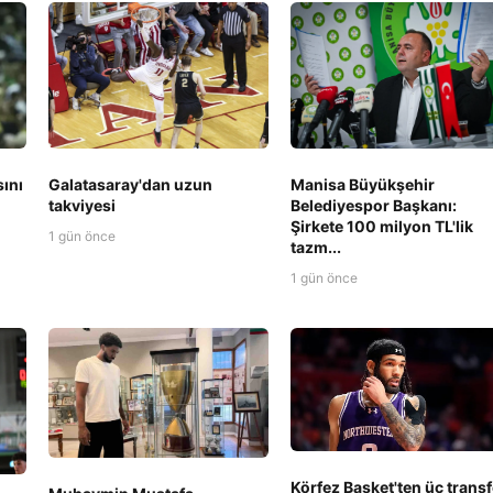
Manisa Büyükşehir
sını
Galatasaray'dan uzun
Belediyespor Başkanı:
takviyesi
Şirkete 100 milyon TL'lik
1 gün önce
tazm...
1 gün önce
Körfez Basket'ten üç transf