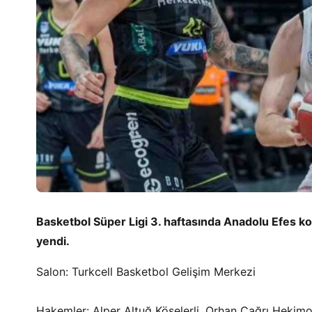
Basketbol Süper Ligi 3. haftasında Anadolu Efes k
yendi.
Salon: Turkcell Basketbol Gelişim Merkezi
Hakemler: Alper Altuğ Köselerli, Orhan Çağrı Hekimo