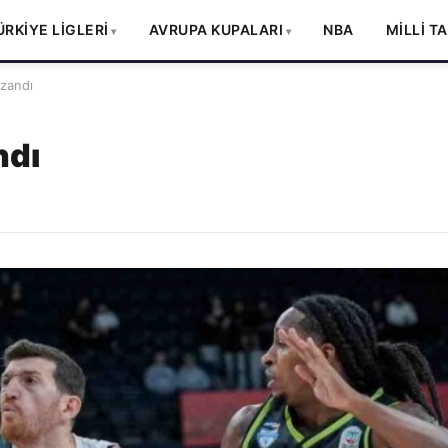
ÜRKİYE LİGLERİ
AVRUPA KUPALARI
NBA
MİLLİ T
zandı
ndı