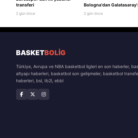
transferi
Bologna'dan Galatasaray'
2 gün önce
2 gün önce
BASKET
BOLİG
Türkiye, Avrupa ve NBA basketbol ligleri en son haberler, ba
altyapı haberleri, basketbol son gelişmeler, basketbol transfe
haberleri, bsl, tb2l, ebbl