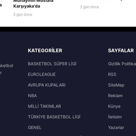
Muhaymin Mustafa
a
Karşıyaka'da
2 gün önce
2 gün önce
KATEGORILER
SAYFALAR
BASKETBOL SÜPER LİGİ
Gizlilik Politika
sketbol
r
EUROLEAGUE
RSS
AVRUPA KUPALARI
SiteMap
NBA
Reklam
MİLLİ TAKIMLAR
Künye
TÜRKİYE BASKETBOL LİGİ
İletisim
GENEL
Yazarlar