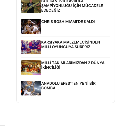
BOGDANOVİC: AVRUPA
ŞAMPİYONLUĞU İÇİN MÜCADELE
EDECEĞİZ
CHRIS BOSH MIAMI'DE KALDI
KARŞIYAKA MALZEMECİSİNDEN
MİLLİ OYUNCUYA SÜRPRİZ
MİLLİ TAKIMLARIMIZDAN 2 DÜNYA
İKİNCİLİĞİ
ANADOLU EFES'TEN YENİ BİR
BOMBA...