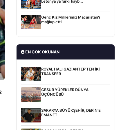
Letonya'ya farklı kayb...
Genç Kız Millilerimiz Macaristan'ı
mağlup etti
EN ÇOK OKUNAN
ROYAL HALI GAZİANTEP'TEN İKİ
TRANSFER
CESUR YÜREKLER DÜNYA
2
ÜÇÜNCÜSÜ
SAKARYA BÜYÜKŞEHİR, DERİN'E
EMANET