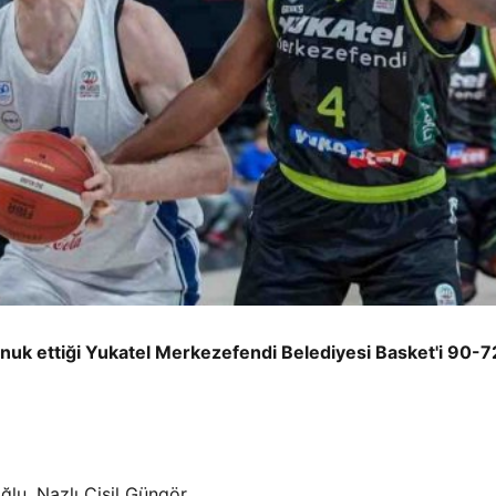
onuk ettiği Yukatel Merkezefendi Belediyesi Basket'i 90-7
ğlu, Nazlı Çisil Güngör