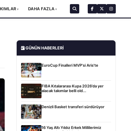
AKIMLAR
DAHA FAZLA
GÜNÜN HABERLERI
EuroCup Finalleri MVP'si Aris'te
FIBA Kıtalararası Kupa 2026’da yer
alacak takımlar belli old...
Denizli Basket transferi sürdürüyor
16 Yaş Altı Yıldız Erkek Millilerimiz