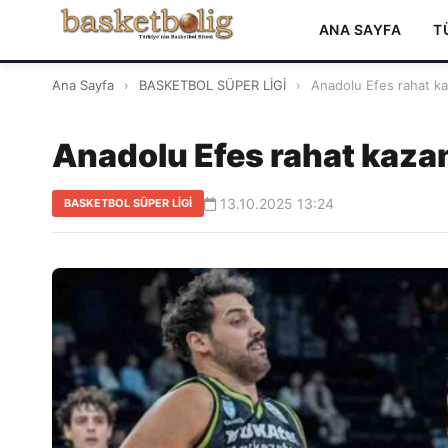
ANA SAYFA
T
Ana Sayfa
›
BASKETBOL SÜPER LİGİ
›
Anadolu Efes rahat ka
Anadolu Efes rahat kaza
13.10.2025 13:24
BASKETBOL SÜPER LİGİ