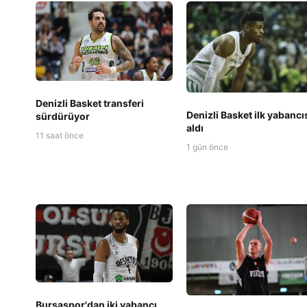
Denizli Basket transferi
Denizli Basket ilk yabancı
sürdürüyor
aldı
11 saat önce
1 gün önce
Bursaspor'dan iki yabancı