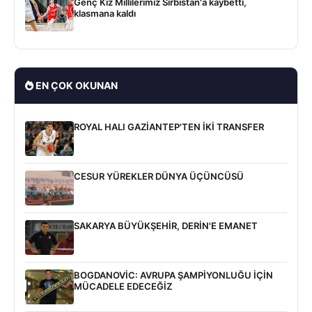
Genç Kız Millilerimiz Sırbistan'a kaybetti,
klasmana kaldı
EN ÇOK OKUNAN
ROYAL HALI GAZİANTEP'TEN İKİ TRANSFER
CESUR YÜREKLER DÜNYA ÜÇÜNCÜSÜ
SAKARYA BÜYÜKŞEHİR, DERİN'E EMANET
BOGDANOVİC: AVRUPA ŞAMPİYONLUĞU İÇİN
MÜCADELE EDECEĞİZ