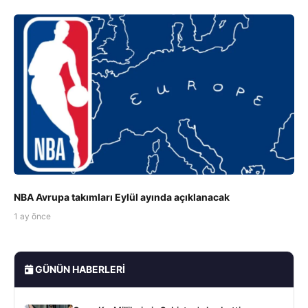
NBA Avrupa takımları Eylül ayında açıklanacak
1 ay önce
GÜNÜN HABERLERI