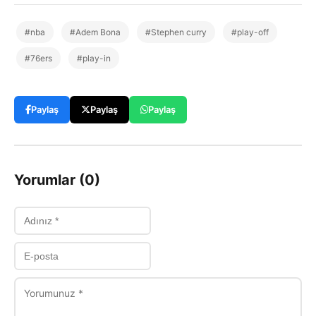
#nba
#Adem Bona
#Stephen curry
#play-off
#76ers
#play-in
Paylaş
Paylaş
Paylaş
Yorumlar (0)