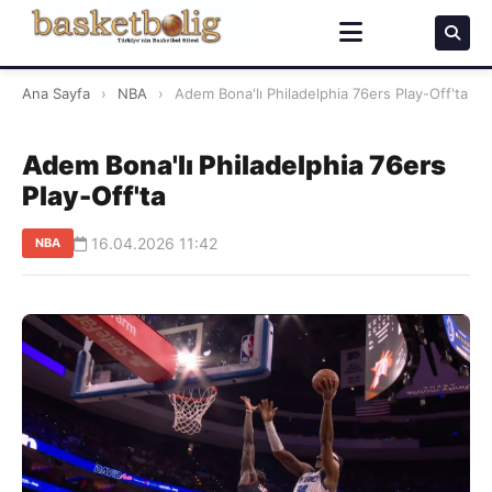
Ana Sayfa
›
NBA
›
Adem Bona'lı Philadelphia 76ers Play-Off'ta
Adem Bona'lı Philadelphia 76ers
Play-Off'ta
16.04.2026 11:42
NBA