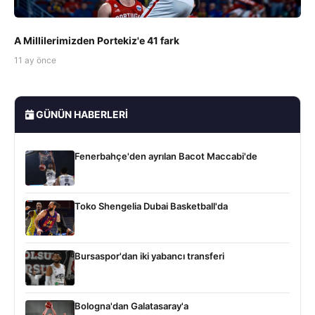
A Millilerimizden Portekiz'e 41 fark
11 ay önce
GÜNÜN HABERLERI
Fenerbahçe'den ayrılan Bacot Maccabi'de
Toko Shengelia Dubai Basketball'da
Bursaspor'dan iki yabancı transferi
Bologna'dan Galatasaray'a