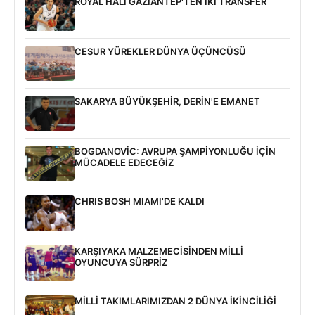
ROYAL HALI GAZİANTEP'TEN İKİ TRANSFER
CESUR YÜREKLER DÜNYA ÜÇÜNCÜSÜ
SAKARYA BÜYÜKŞEHİR, DERİN'E EMANET
BOGDANOVİC: AVRUPA ŞAMPİYONLUĞU İÇİN
MÜCADELE EDECEĞİZ
CHRIS BOSH MIAMI'DE KALDI
KARŞIYAKA MALZEMECİSİNDEN MİLLİ
OYUNCUYA SÜRPRİZ
MİLLİ TAKIMLARIMIZDAN 2 DÜNYA İKİNCİLİĞİ