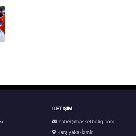
İLETIŞIM
haber@basketbolig.com
sı
Karşıyaka-İzmir