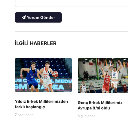
Yorum Gönder
İLGILI HABERLER
Yıldız Erkek Millilerimizden
Genç Erkek Millilerimiz
farklı başlangıç
Avrupa 8.'si oldu
7 saat önce
5 gün önce