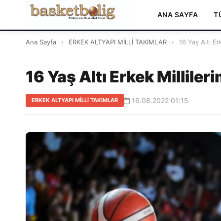
ANA SAYFA
T
Ana Sayfa
›
ERKEK ALTYAPI MİLLİ TAKIMLAR
›
16 Yaş Altı Erk
16 Yaş Altı Erkek Milliler
16.08.2022 01:15
ERKEK ALTYAPI MİLLİ TAKIMLAR