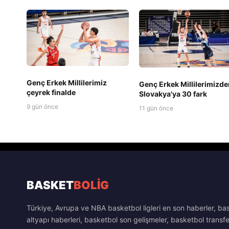
Genç Erkek Millilerimiz
Genç Erkek Millilerimizde
çeyrek finalde
Slovakya'ya 30 fark
9 gün önce
11 gün önce
BASKET
BOLİG
Türkiye, Avrupa ve NBA basketbol ligleri en son haberler, ba
altyapı haberleri, basketbol son gelişmeler, basketbol transfe