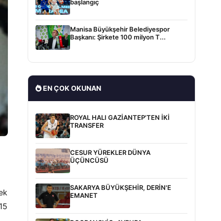
başlangıç
Manisa Büyükşehir Belediyespor
Başkanı: Şirkete 100 milyon T...
EN ÇOK OKUNAN
ROYAL HALI GAZİANTEP'TEN İKİ
TRANSFER
CESUR YÜREKLER DÜNYA
ÜÇÜNCÜSÜ
SAKARYA BÜYÜKŞEHİR, DERİN'E
ek
EMANET
15