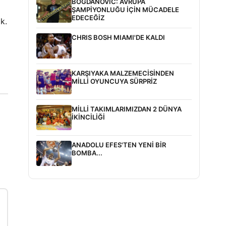
BOGDANOVİC: AVRUPA
ŞAMPİYONLUĞU İÇİN MÜCADELE
EDECEĞİZ
k.
CHRIS BOSH MIAMI'DE KALDI
KARŞIYAKA MALZEMECİSİNDEN
MİLLİ OYUNCUYA SÜRPRİZ
MİLLİ TAKIMLARIMIZDAN 2 DÜNYA
İKİNCİLİĞİ
ANADOLU EFES'TEN YENİ BİR
BOMBA...