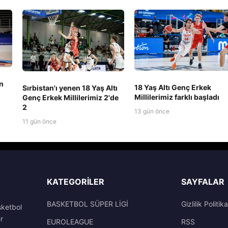
n
18 Yaş Altı Genç Erkek
Sırbistan'ı yenen 18 Yaş Altı
Millilerimiz farklı başladı
Genç Erkek Millilerimiz 2'de
2
13 gün önce
11 gün önce
KATEGORILER
SAYFALAR
BASKETBOL SÜPER LİGİ
Gizlilik Politika
sketbol
r
EUROLEAGUE
RSS