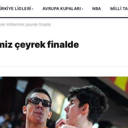
ÜRKİYE LİGLERİ
AVRUPA KUPALARI
NBA
MİLLİ T
ek Millilerimiz çeyrek finalde
imiz çeyrek finalde