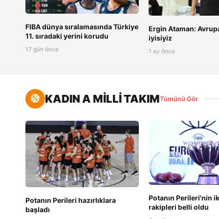
FIBA dünya sıralamasında Türkiye
Ergin Ataman: Avrupa
11. sıradaki yerini korudu
iyisiyiz
17 gün önce
1 ay önce
KADIN A MİLLİ TAKIM
Tümünü Gör
Potanın Perileri'nin i
Potanın Perileri hazırlıklara
rakipleri belli oldu
başladı