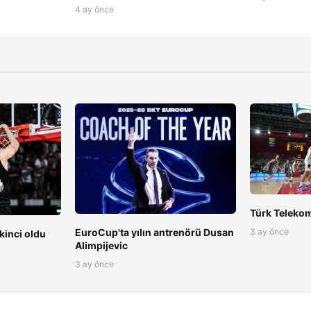
4 ay önce
Türk Teleko
3 ay önce
EuroCup'ta yılın antrenörü Dusan
kinci oldu
Alimpijevic
3 ay önce