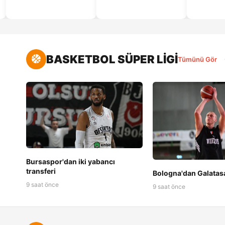
BASKETBOL SÜPER LİGİ
Tümünü Gör
Bursaspor'dan iki yabancı
transferi
Bologna'dan Galatas
9 saat önce
9 saat önce