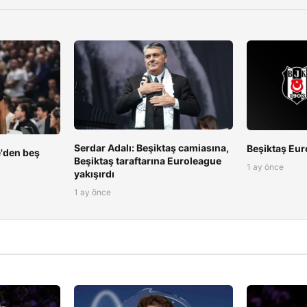
Serdar Adalı: Beşiktaş camiasına,
Beşiktaş Eur
e'den beş
Beşiktaş taraftarına Euroleague
1 ay önce
yakışırdı
1 ay önce