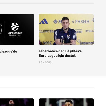
Fenerbahçe'den Beşiktaş'a
oleague'de
Euroleague için destek
1 ay önce