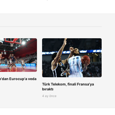
m'dan Eurocup'a veda
Türk Telekom, finali Fransa'ya
bıraktı
4 ay önce