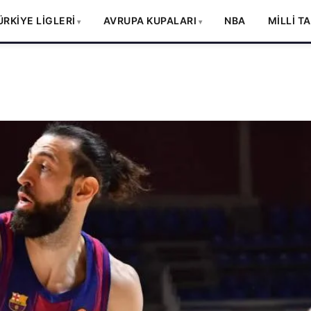
ÜRKİYE LİGLERİ
AVRUPA KUPALARI
NBA
MİLLİ T