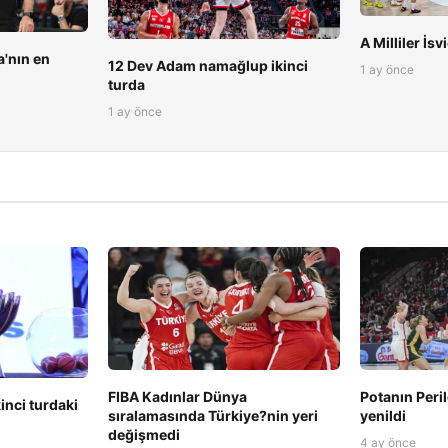
A Milliler İs
'nın en
12 Dev Adam namağlup ikinci
1 ay önce
turda
1 ay önce
FIBA Kadınlar Dünya
Potanın Peril
kinci turdaki
sıralamasında Türkiye?nin yeri
yenildi
değişmedi
4 ay önce