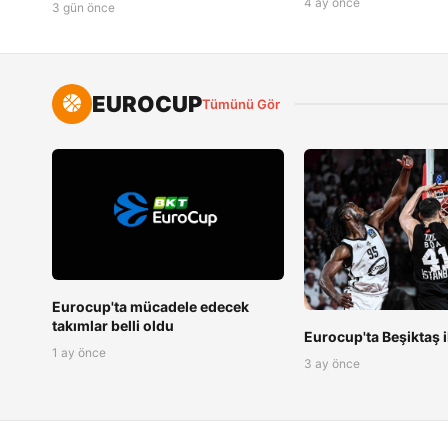
4 ay önce
3 gün önce
EUROCUP
Tümünü Gör
Eurocup'ta mücadele edecek
takımlar belli oldu
Eurocup'ta Beşiktaş i
1 ay önce
3 ay önce