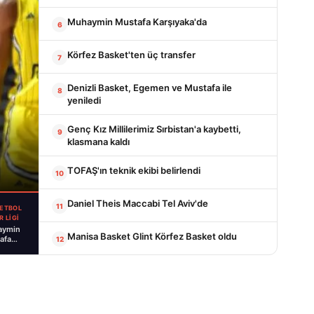
Muhaymin Mustafa Karşıyaka'da
6
Körfez Basket'ten üç transfer
7
Denizli Basket, Egemen ve Mustafa ile
8
yeniledi
Genç Kız Millilerimiz Sırbistan'a kaybetti,
9
klasmana kaldı
TOFAŞ'ın teknik ekibi belirlendi
10
Daniel Theis Maccabi Tel Aviv'de
11
ETBOL
R LİGİ
aymin
Manisa Basket Glint Körfez Basket oldu
afa
12
ıyaka'da