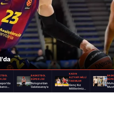
l'da
KADIN
ETBOL
BASKETBOL
BASK
ALTYAPI MİLLİ
 LİGİ
SÜPER LİGİ
SÜPE
TAKIMLAR
aspor'dan
Bologna'dan
Muh
Genç Kız
abancı
Galatasaray'a
Must
Millilerimiz
feri
Karş
Çekya'ya
mağlup...