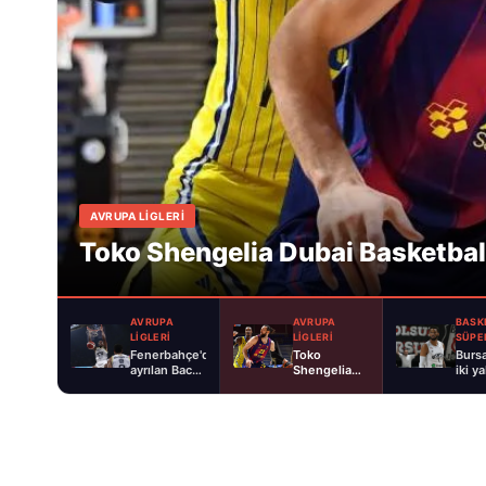
AVRUPA LİGLERİ
Toko Shengelia Dubai Basketbal
AVRUPA
AVRUPA
BASK
LİGLERİ
LİGLERİ
SÜPER
Fenerbahçe'den
Toko
Burs
ayrılan Bacot
Shengelia
iki y
Maccabi'de
Dubai
trans
Basketball'da