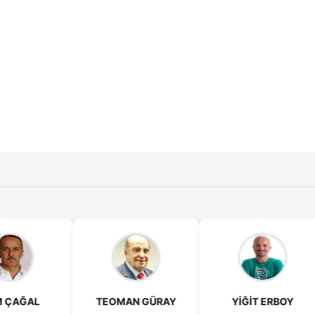
N GÜRAY
YİĞİT ERBOY
SEZAYİ ERDÜL