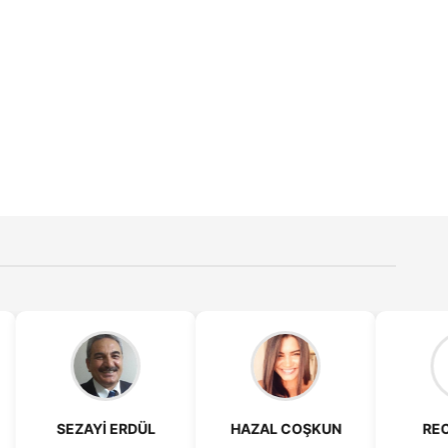
HAZAL COŞKUN
RECEP ESER
TAYLA