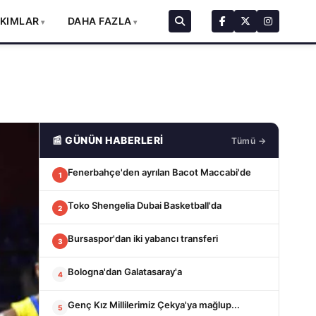
AKIMLAR
DAHA FAZLA
📰 GÜNÜN HABERLERİ
Tümü →
Fenerbahçe'den ayrılan Bacot Maccabi'de
1
Toko Shengelia Dubai Basketball'da
2
Bursaspor'dan iki yabancı transferi
3
Bologna'dan Galatasaray'a
4
Genç Kız Millilerimiz Çekya'ya mağlup...
5