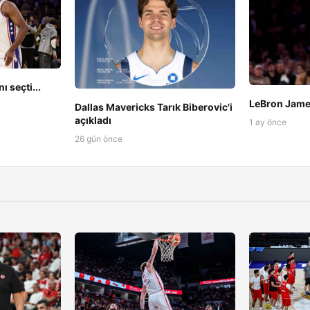
 seçti...
LeBron James
Dallas Mavericks Tarık Biberovic'i
açıkladı
1 ay önce
26 gün önce