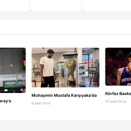
Körfez Baske
Muhaymin Mustafa Karşıyaka'da
aray'a
10 saat önce
9 saat önce