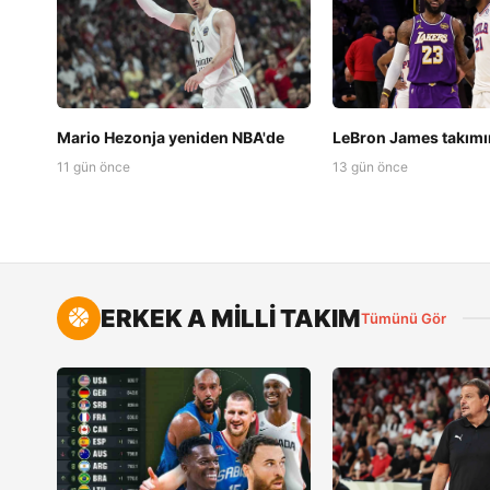
Mario Hezonja yeniden NBA'de
LeBron James takımını
11 gün önce
13 gün önce
ERKEK A MİLLİ TAKIM
Tümünü Gör