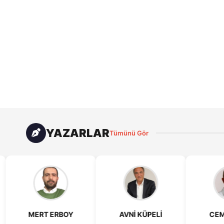
YAZARLAR
Tümünü Gör
AVNİ KÜPELİ
CEM ÇAĞAL
TEOMA