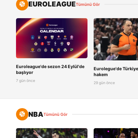
EUROLEAGUE
Tümünü Gör
Euroleague'de sezon 24 Eylül'de
Eurolegue'de Türkiy
başlıyor
hakem
7 gün önce
29 gün önce
NBA
Tümünü Gör