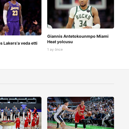
Giannis Antetokounmpo Miami
Heat yolcusu
 Lakers'a veda etti
1 ay önce