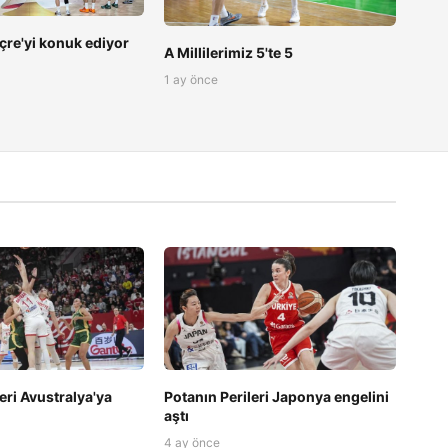
viçre'yi konuk ediyor
A Millilerimiz 5'te 5
1 ay önce
eri Avustralya'ya
Potanın Perileri Japonya engelini
aştı
4 ay önce