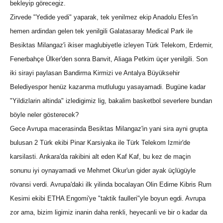
bekleyip görecegiz.
Zirvede "Yedide yedi" yaparak, tek yenilmez ekip Anadolu Efes'in
hemen ardindan gelen tek yenilgili Galatasaray Medical Park ile
Besiktas Milangaz'i ikiser maglubiyetle izleyen Türk Telekom, Erdemir,
Fenerbahçe Ülker'den sonra Banvit, Aliaga Petkim üçer yenilgili. Son
iki sirayi paylasan Bandirma Kirmizi ve Antalya Büyüksehir
Belediyespor henüz kazanma mutlulugu yasayamadi. Bugüne kadar
"Yildizlarin altinda" izledigimiz lig, bakalim basketbol severlere bundan
böyle neler gösterecek?
Gece Avrupa macerasinda Besiktas Milangaz'in yani sira ayni grupta
bulusan 2 Türk ekibi Pinar Karsiyaka ile Türk Telekom Izmir'de
karsilasti. Ankara'da rakibini alt eden Kaf Kaf, bu kez de maçin
sonunu iyi oynayamadi ve Mehmet Okur'un gider ayak üçlügüyle
rövansi verdi. Avrupa'daki ilk yilinda bocalayan Olin Edirne Kibris Rum
Kesimi ekibi ETHA Engomi'ye "taktik faulleri"yle boyun egdi. Avrupa
zor ama, bizim ligimiz inanin daha renkli, heyecanli ve bir o kadar da