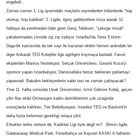
engebeli...
Zaman zaman 1. Lig ayarindaki maçlarla seyredenleri tribünlerde "hop
oturtup, hop kaldiran" 2. Ligde, ilginç galibiyetlere imza atarak 11.
haftaya da yenilmeden lider giren Genç Telekom, "çekirge misali"
yakalanmadan zirvede zip zip zipliyor. Istanbul'da Tenis Eskrim
Dagcilik karsisinda da tek sayi ile kazanan ekibin hemen ardindaki bir
diger Ankarali TED Kolejliler lige agirligini koymaya basladi. Favori
ekiplerden Manisa Vestelspor, Selçuk Üniversitesi, Garanti Koza'yi
sponsor yapan Istanbulspor, Darüssafaka henüz beklenen patlamayi
yapamadi. Bakalim bekleyenlerin sabir tasi ne zaman çatlayacak?
Yine 11. hafta sonunda Usak Üniversitesi, Izmir Gelisim Koleji, geçen
yilin flas ekibi Ormanspor kadro derinliklerinin çok uzaginda
sonuçlarda kalirken, Tire Belediyespor, Istanbul TED ve Baskent'in
daha fazla terlemesi gerektigi ortaya çikti.
Erkekler nefes nefese de, Kadinlar Ligi öyle degil mi?.. Birinci ligde,
Galatasaray Medical Park, Fenerbahçe ve Kayseri KASKI 6 haftanin