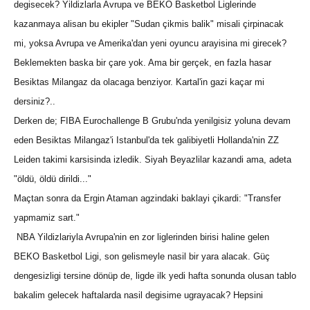
degisecek? Yildizlarla Avrupa ve BEKO Basketbol Liglerinde
kazanmaya alisan bu ekipler "Sudan çikmis balik" misali çirpinacak
mi, yoksa Avrupa ve Amerika'dan yeni oyuncu arayisina mi girecek?
Beklemekten baska bir çare yok. Ama bir gerçek, en fazla hasar
Besiktas Milangaz da olacaga benziyor. Kartal'in gazi kaçar mi
dersiniz?..
Derken de; FIBA Eurochallenge B Grubu'nda yenilgisiz yoluna devam
eden Besiktas Milangaz'i Istanbul'da tek galibiyetli Hollanda'nin ZZ
Leiden takimi karsisinda izledik. Siyah Beyazlilar kazandi ama, adeta
"öldü, öldü dirildi..."
Maçtan sonra da Ergin Ataman agzindaki baklayi çikardi: "Transfer
yapmamiz sart."
NBA Yildizlariyla Avrupa'nin en zor liglerinden birisi haline gelen
BEKO Basketbol Ligi, son gelismeyle nasil bir yara alacak. Güç
dengesizligi tersine dönüp de, ligde ilk yedi hafta sonunda olusan tablo
bakalim gelecek haftalarda nasil degisime ugrayacak? Hepsini