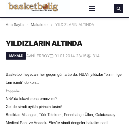
Ana Sayfa
›
Makaleler
›
YILDIZLARIN ALTINDA
YILDIZLARIN ALTINDA
AVNİ ERBOY
01.01.2014 23:15
314
MAKALE
Basketbol heyecani her geçen gün artip da, NBA'li yildizlar "bizim lige
tam isindi" derken...
Hoppala...
NBA'da lokavt sona ermez mi?..
Gel de simdi ayikla pirincin tasini!..
Besiktas Milangaz, Türk Telekom, Fenerbahçe Ülker, Galatasaray
Medical Park ve Anadolu Efes'te simdi dengeler bakalim nasil