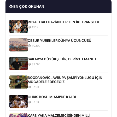
EN ÇOK OKUNAN
ROYAL HALI GAZİANTEP'TEN İKİ TRANSFER
41.1K
CESUR YÜREKLER DÜNYA ÜÇÜNCÜSÜ
40.6K
SAKARYA BÜYÜKŞEHİR, DERİN'E EMANET
39.3K
BOGDANOVİC: AVRUPA ŞAMPİYONLUĞU İÇİN
MÜCADELE EDECEĞİZ
37.9K
CHRIS BOSH MIAMI'DE KALDI
37.3K
KARŞIYAKA MALZEMECİSİNDEN MİLLİ