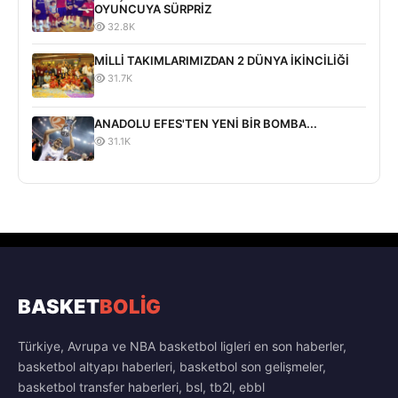
OYUNCUYA SÜRPRİZ
32.8K
MİLLİ TAKIMLARIMIZDAN 2 DÜNYA İKİNCİLİĞİ
31.7K
ANADOLU EFES'TEN YENİ BİR BOMBA...
31.1K
BASKET
BOLİG
Türkiye, Avrupa ve NBA basketbol ligleri en son haberler,
basketbol altyapı haberleri, basketbol son gelişmeler,
basketbol transfer haberleri, bsl, tb2l, ebbl