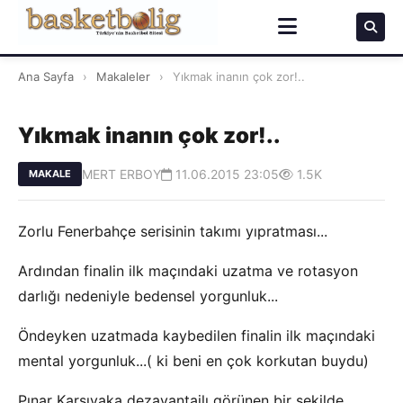
Ana Sayfa
›
Makaleler
›
Yıkmak inanın çok zor!..
Yıkmak inanın çok zor!..
MERT ERBOY
11.06.2015 23:05
1.5K
MAKALE
Zorlu Fenerbahçe serisinin takımı yıpratması...
Ardından finalin ilk maçındaki uzatma ve rotasyon
darlığı nedeniyle bedensel yorgunluk...
Öndeyken uzatmada kaybedilen finalin ilk maçındaki
mental yorgunluk...( ki beni en çok korkutan buydu)
Pınar Karşıyaka dezavantajlı görünen bir şekilde