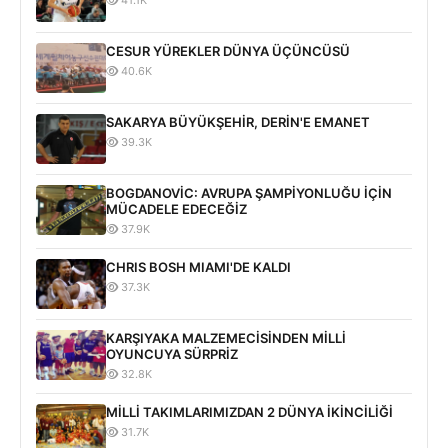
41.1K
CESUR YÜREKLER DÜNYA ÜÇÜNCÜSÜ
40.6K
SAKARYA BÜYÜKŞEHİR, DERİN'E EMANET
39.3K
BOGDANOVİC: AVRUPA ŞAMPİYONLUĞU İÇİN
MÜCADELE EDECEĞİZ
37.9K
CHRIS BOSH MIAMI'DE KALDI
37.3K
KARŞIYAKA MALZEMECİSİNDEN MİLLİ
OYUNCUYA SÜRPRİZ
32.8K
MİLLİ TAKIMLARIMIZDAN 2 DÜNYA İKİNCİLİĞİ
31.7K