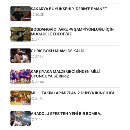
SAKARYA BÜYÜKŞEHİR, DERİN'E EMANET
39.3K
BOGDANOVİC: AVRUPA ŞAMPİYONLUĞU İÇİN
MÜCADELE EDECEĞİZ
37.9K
CHRIS BOSH MIAMI'DE KALDI
37.3K
KARŞIYAKA MALZEMECİSİNDEN MİLLİ
OYUNCUYA SÜRPRİZ
32.8K
MİLLİ TAKIMLARIMIZDAN 2 DÜNYA İKİNCİLİĞİ
31.7K
ANADOLU EFES'TEN YENİ BİR BOMBA...
31.1K