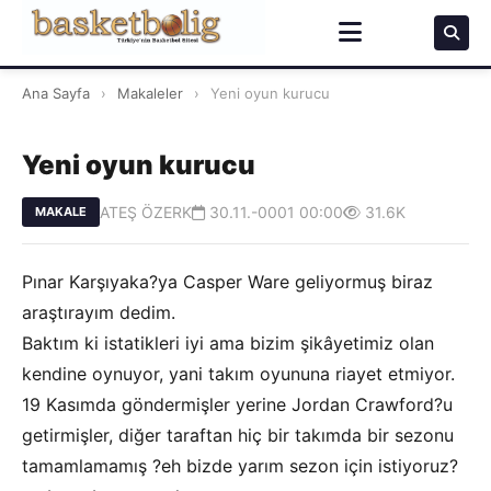
Ana Sayfa
›
Makaleler
›
Yeni oyun kurucu
Yeni oyun kurucu
ATEŞ ÖZERK
30.11.-0001 00:00
31.6K
MAKALE
Pınar Karşıyaka?ya Casper Ware geliyormuş biraz
araştırayım dedim.
Baktım ki istatikleri iyi ama bizim şikâyetimiz olan
kendine oynuyor, yani takım oyununa riayet etmiyor.
19 Kasımda göndermişler yerine Jordan Crawford?u
getirmişler, diğer taraftan hiç bir takımda bir sezonu
tamamlamamış ?eh bizde yarım sezon için istiyoruz?