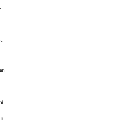
r
e
y-
şan
ni
an