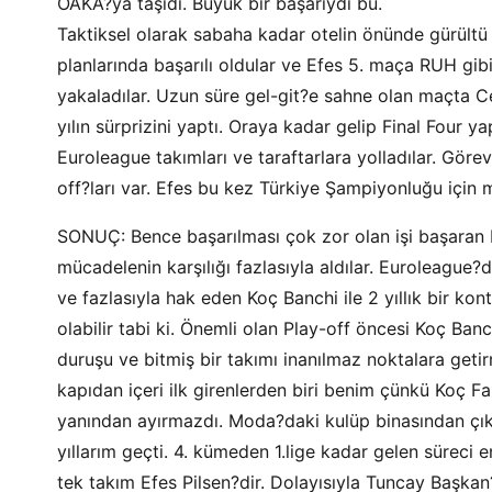
OAKA?ya taşıdı. Büyük bir başarıydı bu.
Taktiksel olarak sabaha kadar otelin önünde gürültü 
planlarında başarılı oldular ve Efes 5. maça RUH gib
yakaladılar. Uzun süre gel-git?e sahne olan maçta Ce
yılın sürprizini yaptı. Oraya kadar gelip Final Four
Euroleague takımları ve taraftarlara yolladılar. Göre
off?ları var. Efes bu kez Türkiye Şampiyonluğu için
SONUÇ: Bence başarılması çok zor olan işi başaran 
mücadelenin karşılığı fazlasıyla aldılar. Euroleague?
ve fazlasıyla hak eden Koç Banchi ile 2 yıllık bir k
olabilir tabi ki. Önemli olan Play-off öncesi Koç Ban
duruşu ve bitmiş bir takımı inanılmaz noktalara geti
kapıdan içeri ilk girenlerden biri benim çünkü Koç
yanından ayırmazdı. Moda?daki kulüp binasından çık
yıllarım geçti. 4. kümeden 1.lige kadar gelen süreci en
tek takım Efes Pilsen?dir. Dolayısıyla Tuncay Baş