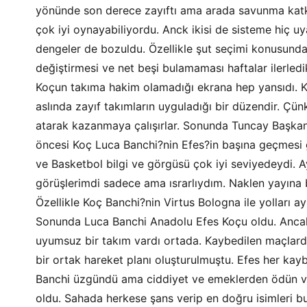
yönünde son derece zayıftı ama arada savunma kat
çok iyi oynayabiliyordu. Anck ikisi de sisteme hiç 
dengeler de bozuldu. Özellikle şut seçimi konusunda
değiştirmesi ve net beşi bulamaması haftalar ilerled
Koçun takıma hakim olamadığı ekrana hep yansıdı. K
aslında zayıf takımların uyguladığı bir düzendir. Çünk
atarak kazanmaya çalışırlar. Sonunda Tuncay Başkan 
öncesi Koç Luca Banchi?nin Efes?in başına geçmesi g
ve Basketbol bilgi ve görgüsü çok iyi seviyedeydi. A
görüşlerimdi sadece ama ısrarlıydım. Naklen yayına 
Özellikle Koç Banchi?nin Virtus Bologna ile yolları a
Sonunda Luca Banchi Anadolu Efes Koçu oldu. Anc
uyumsuz bir takım vardı ortada. Kaybedilen maçlarda
bir ortak hareket planı oluşturulmuştu. Efes her kay
Banchi üzgündü ama ciddiyet ve emeklerden ödün v
oldu. Sahada herkese şans verip en doğru isimleri b