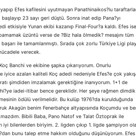
yapıp Efes kafilesini uyutmayan Panathinaikos?lu taraftarla
i başlayıp 23 sayı geri düştü. Sonra inat edip Pana?yı
di etkisiyle Yunan ekibi kazanıp Final-Four?a kaldı. Efes is
 yapamamak üzüntü verse de ?Biz hala ölmedik? mesajını tüm
v başarı ile tamamlanmıştı. Sırada çok zorlu Türkiye Ligi pla
 mücadele verecek.
Koç Banchi ve ekibine şapka çıkarıyorum. Onurlu
de iyice azalan kaliteli Koç adedi nedeniyle Efes?e çok yakı
ontratı şimdiden imzalamak gerektiğine inanıyorum. 1+1 de
chi?ye iadei-itibar bence gereklidir. Her şeye rağmen dimdik
rmesinin ödülü verilmelidir. Bu kulüp 1976?da kurulduğunda
 Faruk Akagün benim Fenerbahçe altyapısında Koçumdu ve be
mazdım. Bibili Baba, Pano Natof ve Talat Öztoprak ile
 iyi bilenlerden biriyim. 2. ligden çıkıp 1. ligde şampiyon ol
kan?dan bunu talep etme hakkım olduğunu düşünüyorum. Efes