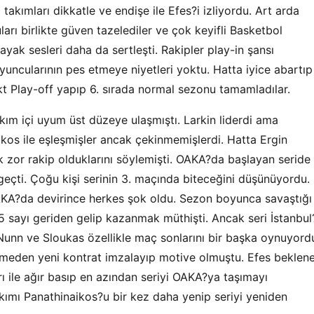
takımları dikkatle ve endişe ile Efes?i izliyordu. Art arda
rı birlikte güven tazelediler ve çok keyifli Basketbol
yak sesleri daha da sertleşti. Rakipler play-in şansı
uncularının pes etmeye niyetleri yoktu. Hatta iyice abartıp
ekt Play-off yapıp 6. sırada normal sezonu tamamladılar.
akım içi uyum üst düzeye ulaşmıştı. Larkin liderdi ama
kos ile eşleşmişler ancak çekinmemişlerdi. Hatta Ergin
 zor rakip olduklarını söylemişti. OAKA?da başlayan seride
geçti. Çoğu kişi serinin 3. maçında biteceğini düşünüyordu.
KA?da devirince herkes şok oldu. Sezon boyunca savaştığı
 sayı geriden gelip kazanmak müthişti. Ancak seri İstanbul
 Nunn ve Sloukas özellikle maç sonlarını bir başka oynuyord
tmeden yeni kontrat imzalayıp motive olmuştu. Efes beklen
 ile ağır basıp en azından seriyi OAKA?ya taşımayı
akımı Panathinaikos?u bir kez daha yenip seriyi yeniden