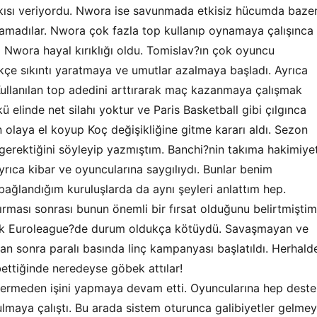
kısı veriyordu. Nwora ise savunmada etkisiz hücumda baze
uyamadılar. Nwora çok fazla top kullanıp oynamaya çalışınca
 Nwora hayal kırıklığı oldu. Tomislav?ın çok oyuncu
ikçe sıkıntı yaratmaya ve umutlar azalmaya başladı. Ayrıca
ullanılan top adedini arttırarak maç kazanmaya çalışmak
ü elinde net silahı yoktur ve Paris Basketball gibi çılgınca
olaya el koyup Koç değişikliğine gitme kararı aldı. Sezon
erektiğini söyleyip yazmıştım. Banchi?nin takıma hakimiyet
yrıca kibar ve oyuncularına saygılıydı. Bunlar benim
bağlandığım kuruluşlarda da aynı şeyleri anlattım hep.
yırması sonrası bunun önemli bir fırsat olduğunu belirtmiştim
ak Euroleague?de durum oldukça kötüydü. Savaşmayan ve
n sonra paralı basında linç kampanyası başlatıldı. Herhald
bettiğinde neredeyse göbek attılar!
ermeden işini yapmaya devam etti. Oyuncularına hep deste
ulmaya çalıştı. Bu arada sistem oturunca galibiyetler gelme