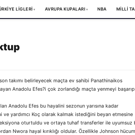
ÜRKİYE LİGLERİ
AVRUPA KUPALARI
NBA
MİLLİ T
ktup
 son takımı belirleyecek maçta ev sahibi Panathinaikos
lmayan Anadolu Efes?i çok zorlandığı maçta yenmeyi başarıp
lan Anadolu Efes bu hayalini sezonun yarısına kadar
ni ve yardımcı Koç olarak kalmak istediğini beyan etmesine
ksiyona oturtuldu ve ortaya tuhaf transferler ile uyumsuz 
rdan Nwora hayal kırıklığı oldular. Özellikle Johnson hücu