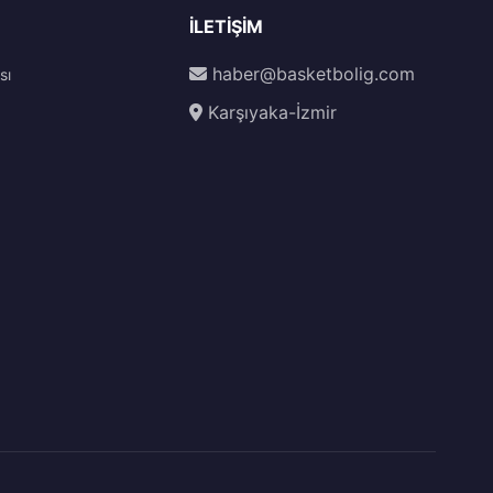
İLETIŞIM
haber@basketbolig.com
sı
Karşıyaka-İzmir