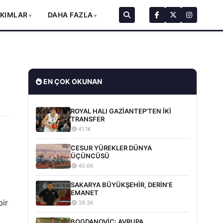
AKIMLAR
DAHA FAZLA
EN ÇOK OKUNAN
ROYAL HALI GAZİANTEP'TEN İKİ
TRANSFER
41.1K
CESUR YÜREKLER DÜNYA
ÜÇÜNCÜSÜ
40.6K
SAKARYA BÜYÜKŞEHİR, DERİN'E
EMANET
bir
39.3K
m
BOGDANOVİC: AVRUPA