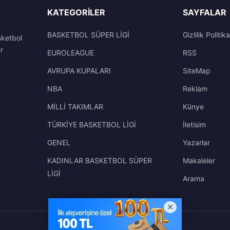
KATEGORILER
SAYFALAR
BASKETBOL SÜPER LİGİ
Gizlilik Politika
sketbol
r
EUROLEAGUE
RSS
AVRUPA KUPALARI
SiteMap
NBA
Reklam
MİLLİ TAKIMLAR
Künye
TÜRKİYE BASKETBOL LİGİ
İletisim
GENEL
Yazarlar
KADINLAR BASKETBOL SÜPER
Makaleler
LİGİ
Arama