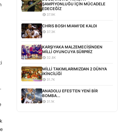
n
ŞAMPİYONLUĞU İÇİN MÜCADELE
EDECEĞİZ
37.9K
CHRIS BOSH MIAMI'DE KALDI
37.3K
KARŞIYAKA MALZEMECİSİNDEN
MİLLİ OYUNCUYA SÜRPRİZ
32.8K
i
MİLLİ TAKIMLARIMIZDAN 2 DÜNYA
İKİNCİLİĞİ
31.7K
.
ANADOLU EFES'TEN YENİ BİR
BOMBA...
31.1K
e
k
ye