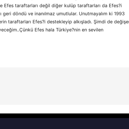
fes taraftarları değil diğer kulüp taraftarları da Efes?i
ları geri döndü ve inanılmaz umutlular. Unutmayalım ki 1993
rin taraftarları Efes?i destekleyip alkışladı. Şimdi de değişe
yeceğim..Çünkü Efes hala Türkiye?nin en sevilen