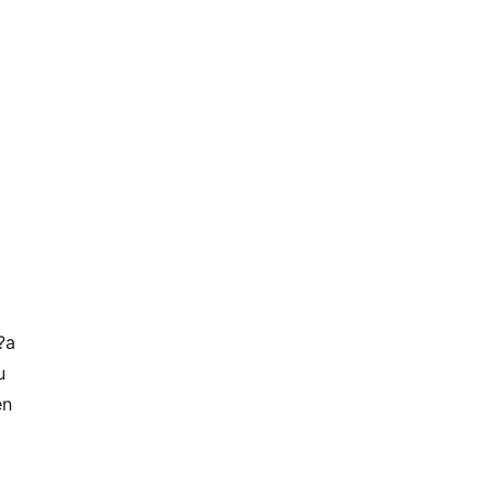
?a
u
en