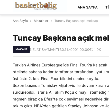
ANA SAYFA
T
Ana Sayfa
›
Makaleler
›
Tuncay Başkana açık mektup
Tuncay Başkana açık me
NEJAT SAYMAN
30.11.-0001 00:00
1.9K
MAKALE
Turkish Airlines Euroleague?de Final Four?a kalacak
otelinde sabaha kadar taraftarlar tarafından uyutu
üst üste 2. kez Final Four biletini cebine koydu.
Sezon başında Tomislav Mijatovic ile devam kararı a
sürdürebildi. Israrla A Takım Koçu olmayı istemediği
rağmen biraz da Efes?te çok sevilmesi nedeniyle dire
takım çıktı. NBA?den getirilen Stanley Johnson ve Jo