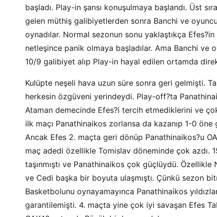
başladı. Play-in şansı konuşulmaya başlandı. Üst sıra 
gelen müthiş galibiyetlerden sonra Banchi ve oyuncula
oynadılar. Normal sezonun sonu yaklaştıkça Efes?in a
netleşince panik olmaya başladılar. Ama Banchi ve oy
10/9 galibiyet alıp Play-in hayal edilen ortamda dir
Kulüpte neşeli hava uzun süre sonra geri gelmişti. T
herkesin özgüveni yerindeydi. Play-off?ta Panathinai
Ataman demecinde Efes?i tercih etmediklerini ve çok
ilk maçı Panathinaikos zorlansa da kazanıp 1-0 öne 
Ancak Efes 2. maçta geri dönüp Panathinaikos?u OA
maç adedi özellikle Tomislav döneminde çok azdı. 15
taşınmıştı ve Panathinaikos çok güçlüydü. Özellikle
ve Cedi başka bir boyuta ulaşmıştı. Çünkü sezon bi
Basketbolunu oynayamayınca Panathinaikos yıldızları
garantilemişti. 4. maçta yine çok iyi savaşan Efes T