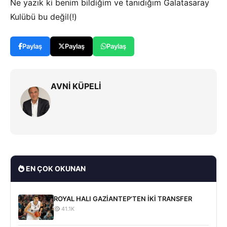
Ne yazık ki benim bildiğim ve tanıdığım Galatasaray
Kulübü bu değil(!)
Paylaş
Paylaş
Paylaş
AVNİ KÜPELİ
EN ÇOK OKUNAN
ROYAL HALI GAZİANTEP'TEN İKİ TRANSFER
41.1K