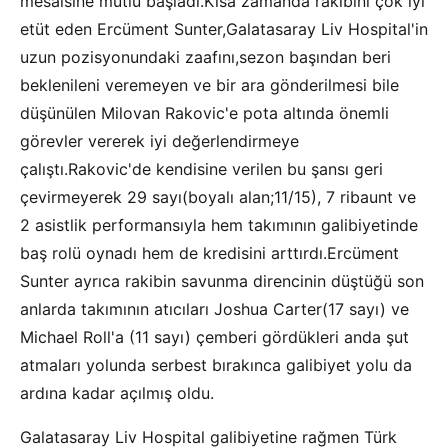
mesaisine mutlu başladı.Kısa zamanda rakibini çok iyi
etüt eden Ercüment Sunter,Galatasaray Liv Hospital'in
uzun pozisyonundaki zaafını,sezon başından beri
beklenileni veremeyen ve bir ara gönderilmesi bile
düşünülen Milovan Rakovic'e pota altında önemli
görevler vererek iyi değerlendirmeye
çalıştı.Rakovic'de kendisine verilen bu şansı geri
çevirmeyerek 29 sayı(boyalı alan;11/15), 7 ribaunt ve
2 asistlik performansıyla hem takımının galibiyetinde
baş rolü oynadı hem de kredisini arttırdı.Ercüment
Sunter ayrıca rakibin savunma direncinin düştüğü son
anlarda takımının atıcıları Joshua Carter(17 sayı) ve
Michael Roll'a (11 sayı) çemberi gördükleri anda şut
atmaları yolunda serbest bırakınca galibiyet yolu da
ardına kadar açılmış oldu.
Galatasaray Liv Hospital galibiyetine rağmen Türk