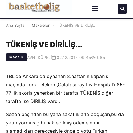
Ana Sayfa
›
Makaleler
›
TÜKENİŞ VE DİRİLİŞ...
TÜKENİŞ VE DİRİLİŞ...
AVNİ KÜPELİ
02.12.2014 09:45
985
MAKALE
TBL'de Ankara'da oynanan 8.haftanın kapanış
maçında Türk Telekom,Galatasaray Liv Hospital'i 85-
77'lik skorla yenerken bir tarafta TÜKENİŞ,diğer
tarafta ise DİRİLİŞ vardı.
Sezon başından bu yana sakatlıklarla boğuşan,bu da
yetmiyormuş gibi hak edilmiş ödemelerini
alamadıkları gerekçesiyle önce pivotu Furkan