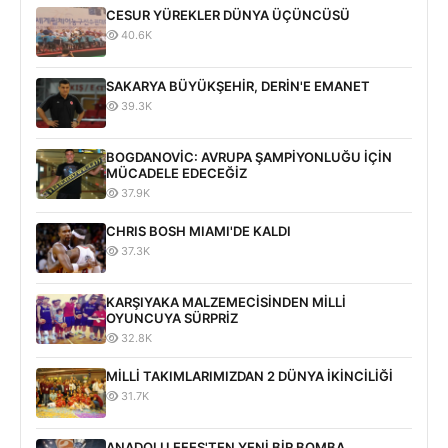
CESUR YÜREKLER DÜNYA ÜÇÜNCÜSÜ
40.6K
SAKARYA BÜYÜKŞEHİR, DERİN'E EMANET
39.3K
BOGDANOVİC: AVRUPA ŞAMPİYONLUĞU İÇİN
MÜCADELE EDECEĞİZ
37.9K
CHRIS BOSH MIAMI'DE KALDI
37.3K
KARŞIYAKA MALZEMECİSİNDEN MİLLİ
OYUNCUYA SÜRPRİZ
32.8K
MİLLİ TAKIMLARIMIZDAN 2 DÜNYA İKİNCİLİĞİ
31.7K
ANADOLU EFES'TEN YENİ BİR BOMBA...