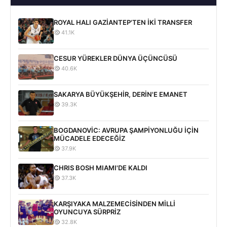
ROYAL HALI GAZİANTEP'TEN İKİ TRANSFER
41.1K
CESUR YÜREKLER DÜNYA ÜÇÜNCÜSÜ
40.6K
SAKARYA BÜYÜKŞEHİR, DERİN'E EMANET
39.3K
BOGDANOVİC: AVRUPA ŞAMPİYONLUĞU İÇİN
MÜCADELE EDECEĞİZ
37.9K
CHRIS BOSH MIAMI'DE KALDI
37.3K
KARŞIYAKA MALZEMECİSİNDEN MİLLİ
OYUNCUYA SÜRPRİZ
32.8K