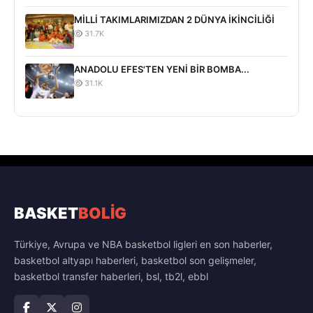
MİLLİ TAKIMLARIMIZDAN 2 DÜNYA İKİNCİLİĞİ
31.7K
ANADOLU EFES'TEN YENİ BİR BOMBA...
31.1K
BASKET
BOLİG
Türkiye, Avrupa ve NBA basketbol ligleri en son haberler,
basketbol altyapı haberleri, basketbol son gelişmeler,
basketbol transfer haberleri, bsl, tb2l, ebbl