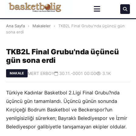
Ana Sayfa
›
Makaleler
›
TKB2L Final Grubu'nda üçüncü gün
sona erdi
TKB2L Final Grubu'nda üçüncü
gün sona erdi
MERT ERBOY
30.11.-0001 00:00
3.1K
MAKALE
Türkiye Kadınlar Basketbol 2.Ligi Final Grubu?nda
üçüncü gün tamamlandı. Üçüncü günün sonunda
Kırçiçeği Bodrum Basketbol ve Beckerspor?un
yenilgisizliği sürerken; Bayraklı Belediyespor ve İzmir
Belediyespor galibiyetle tanışamayan ekipler oldular.