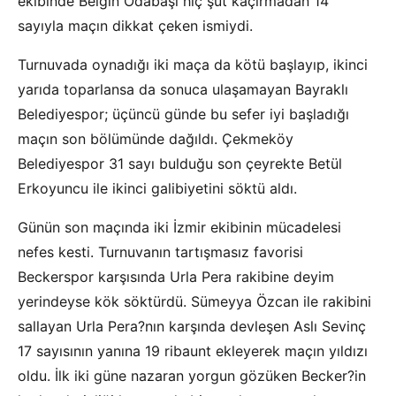
ekibinde Belgin Odabaşı hiç şut kaçırmadan 14
sayıyla maçın dikkat çeken ismiydi.
Turnuvada oynadığı iki maça da kötü başlayıp, ikinci
yarıda toparlansa da sonuca ulaşamayan Bayraklı
Belediyespor; üçüncü günde bu sefer iyi başladığı
maçın son bölümünde dağıldı. Çekmeköy
Belediyespor 31 sayı bulduğu son çeyrekte Betül
Erkoyuncu ile ikinci galibiyetini söktü aldı.
Günün son maçında iki İzmir ekibinin mücadelesi
nefes kesti. Turnuvanın tartışmasız favorisi
Beckerspor karşısında Urla Pera rakibine deyim
yerindeyse kök söktürdü. Sümeyya Özcan ile rakibini
sallayan Urla Pera?nın karşında devleşen Aslı Sevinç
17 sayısının yanına 19 ribaunt ekleyerek maçın yıldızı
oldu. İlk iki güne nazaran yorgun gözüken Becker?in