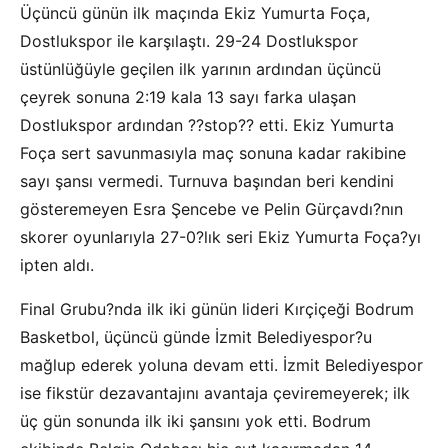
Üçüncü günün ilk maçında Ekiz Yumurta Foça,
Dostlukspor ile karşılaştı. 29-24 Dostlukspor
üstünlüğüyle geçilen ilk yarının ardından üçüncü
çeyrek sonuna 2:19 kala 13 sayı farka ulaşan
Dostlukspor ardından ??stop?? etti. Ekiz Yumurta
Foça sert savunmasıyla maç sonuna kadar rakibine
sayı şansı vermedi. Turnuva başından beri kendini
gösteremeyen Esra Şencebe ve Pelin Gürçavdı?nın
skorer oyunlarıyla 27-0?lık seri Ekiz Yumurta Foça?yı
ipten aldı.
Final Grubu?nda ilk iki günün lideri Kırçiçeği Bodrum
Basketbol, üçüncü günde İzmit Belediyespor?u
mağlup ederek yoluna devam etti. İzmit Belediyespor
ise fikstür dezavantajını avantaja çeviremeyerek; ilk
üç gün sonunda ilk iki şansını yok etti. Bodrum