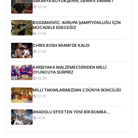
SAKARYA BÜYÜKŞEHİR, DERİN'E EMANET
39.3K
BOGDANOVİC: AVRUPA ŞAMPİYONLUĞU İÇİN
MÜCADELE EDECEĞİZ
37.9K
CHRIS BOSH MIAMI'DE KALDI
37.3K
KARŞIYAKA MALZEMECİSİNDEN MİLLİ
OYUNCUYA SÜRPRİZ
32.8K
MİLLİ TAKIMLARIMIZDAN 2 DÜNYA İKİNCİLİĞİ
31.7K
ANADOLU EFES'TEN YENİ BİR BOMBA...
31.1K