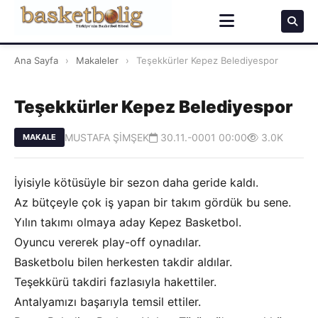
Ana Sayfa
›
Makaleler
›
Teşekkürler Kepez Belediyespor
Teşekkürler Kepez Belediyespor
MUSTAFA ŞİMŞEK
30.11.-0001 00:00
3.0K
MAKALE
İyisiyle kötüsüyle bir sezon daha geride kaldı.
Az bütçeyle çok iş yapan bir takım gördük bu sene.
Yılın takımı olmaya aday Kepez Basketbol.
Oyuncu vererek play-off oynadılar.
Basketbolu bilen herkesten takdir aldılar.
Teşekkürü takdiri fazlasıyla hakettiler.
Antalyamızı başarıyla temsil ettiler.