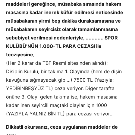
maddeleri gere
ğ
ince, müsabaka s
ı
ras
ı
nda hakem
masas
ı
na kadar
inerek küfür edilmesi neticesinde
müsabakan
ı
n yirmi be
ş
dakika duraksamas
ı
na ve
müsabakan
ı
n seyircisiz olarak tamamlanmas
ı
na
sebebiyet verilmesi nedenleriyle,
............
SPOR
KULÜBÜ’NÜN 1.000-TL PARA CEZASI
ile
tecziyesine
,
(Her 2 karar da TBF Resmi sitesinden alındı):
Disiplin Kurulu, bir takıma 1. Olayında (hem de dişin
kavuğuna sığmayacak gibi…) 7500 TL (Yazıyla:
YEDİBİNBEŞYÜZ TL) ceza veriyor. Diğer tarafta
önüne 3. Olayı gelen takıma ise, hakem masasına
kadar inen seyircili maçtaki olaylar için 1000
(YAZIYLA YALNIZ BİN TL) para cezası veriyor…
Dikkatli okursanız, ceza uygulanan maddeler de