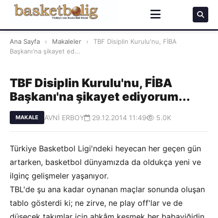
Ana Sayfa
›
Makaleler
›
TBF Disiplin Kurulu'nu, FİBA
Başkanı'na şikayet ed...
TBF Disiplin Kurulu'nu, FİBA
Başkanı'na şikayet ediyorum...
AVNİ ERBOY
29.12.2014 11:49
5.0K
MAKALE
Türkiye Basketbol Ligi'ndeki heyecan her geçen gün
artarken, basketbol dünyamızda da oldukça yeni ve
ilginç gelişmeler yaşanıyor.
TBL'de şu ana kadar oynanan maçlar sonunda oluşan
tablo gösterdi ki; ne zirve, ne play off'lar ve de
düşecek takımlar için ahkâm kesmek her babayiğidin