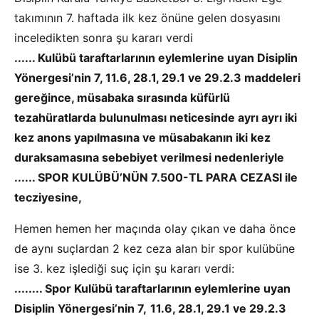
takımının 7. haftada ilk kez önüne gelen dosyasını
inceledikten sonra şu kararı verdi
......
Kulübü taraftarlar
ı
n
ı
n
eylemlerine uyan Disiplin
Yönergesi’nin 7, 11.6, 28.1, 29.1 ve 29.2.3 maddeleri
gere
ğ
ince, müsabaka s
ı
ras
ı
nda küfürlü
tezahüratlarda bulunulmas
ı
neticesinde ayr
ı
ayr
ı
iki
kez anons yap
ı
lmas
ı
na ve müsabakan
ı
n iki kez
duraksamas
ı
na sebebiyet verilmesi nedenleriyle
......
SPOR KULÜBÜ’NÜN 7.500-TL PARA CEZASI
ile
tecziyesine,
Hemen hemen her maçında olay çıkan ve daha önce
de aynı suçlardan 2 kez ceza alan bir spor kulübüne
ise 3. kez işlediği suç için şu kararı verdi:
........
Spor Kulübü taraftarlar
ı
n
ı
n
eylemlerine uyan
Disiplin Yönergesi’nin 7,
11.6, 28.1, 29.1 ve 29.2.3