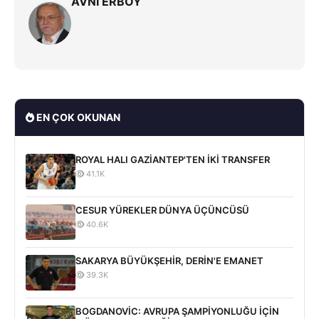
AVNİ ERBOY
EN ÇOK OKUNAN
ROYAL HALI GAZİANTEP'TEN İKİ TRANSFER
41.1K
CESUR YÜREKLER DÜNYA ÜÇÜNCÜSÜ
40.6K
SAKARYA BÜYÜKŞEHİR, DERİN'E EMANET
39.3K
BOGDANOVİC: AVRUPA ŞAMPİYONLUĞU İÇİN