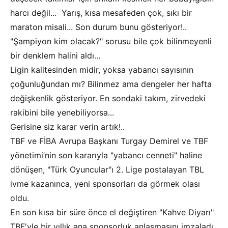
harcı değil... Yarış, kısa mesafeden çok, sıkı bir
maraton misali... Son durum bunu gösteriyor!..
"Şampiyon kim olacak?" sorusu bile çok bilinmeyenli
bir denklem halini aldı...
Ligin kalitesinden midir, yoksa yabancı sayısının
çoğunluğundan mı? Bilinmez ama dengeler her hafta
değişkenlik gösteriyor. En sondaki takım, zirvedeki
rakibini bile yenebiliyorsa...
Gerisine siz karar verin artık!..
TBF ve FİBA Avrupa Başkanı Turgay Demirel ve TBF
yönetimi’nin son kararıyla "yabancı cenneti" haline
dönüşen, "Türk Oyuncular"ı 2. Lige postalayan TBL
ivme kazanınca, yeni sponsorları da görmek olası
oldu.
En son kısa bir süre önce el değiştiren "Kahve Diyarı"
TBF'yle bir yıllık ana sponsorluk anlaşmasını imzaladı.