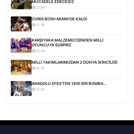
MÜCADELE EDECEĞİZ
37.9K
CHRIS BOSH MIAMI'DE KALDI
37.3K
KARŞIYAKA MALZEMECİSİNDEN MİLLİ
OYUNCUYA SÜRPRİZ
32.8K
MİLLİ TAKIMLARIMIZDAN 2 DÜNYA İKİNCİLİĞİ
31.7K
ANADOLU EFES'TEN YENİ BİR BOMBA...
31.2K