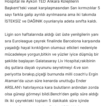
Hospital ile Aykon TED Ankara Kolejlilerin
Başkent'teki vasat karşılaşmasından Sarı kırmızılılar 5
sayı farkla galip ayrıldı ayrılmasına ama iki takımda
İSTEKSİZ ve DAĞINIK oyunlarıyla adeta sınıfta kaldı.
Ligin son haftalarında aldığı üst üste yenilgilerin yanı
sıra Euroleague çeyrek finalinde Barcelona karşısında
yaşadığı hayal kırıklığının olumsuz etkileri nedeniyle
mücadeleye yorgun,bitkin ve yüzler iyice düşmüş bir
şekilde başlayan Galatasaray Liv Hospital,rakibinin
dış şutlara dayalı oyununu seyretmeyi 4.ve son
periyotta bırakıp,çiçeği burnunda milli coach'u Ergin
Ataman'da uzun süre kenarda unuttuğu Ender
ARSLAN'ı hatırlayınca kara bulutların ardından zorda
olsa güneşi görmeyi bildi.Bench'den gelip süre aldığı
ilk iki çeyrekteki toplam 5 dakikalık süre içinde