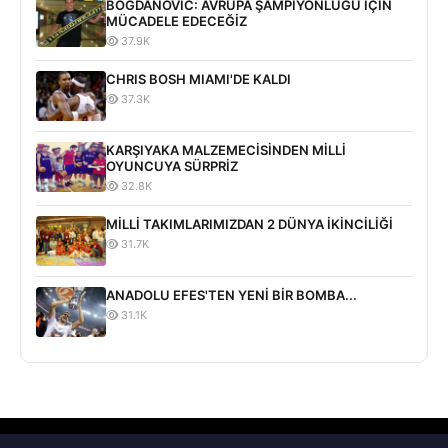
BOGDANOVİC: AVRUPA ŞAMPİYONLUĞU İÇİN
MÜCADELE EDECEĞİZ
37.9K
CHRIS BOSH MIAMI'DE KALDI
37.3K
KARŞIYAKA MALZEMECİSİNDEN MİLLİ
OYUNCUYA SÜRPRİZ
32.8K
MİLLİ TAKIMLARIMIZDAN 2 DÜNYA İKİNCİLİĞİ
31.7K
ANADOLU EFES'TEN YENİ BİR BOMBA...
31.1K