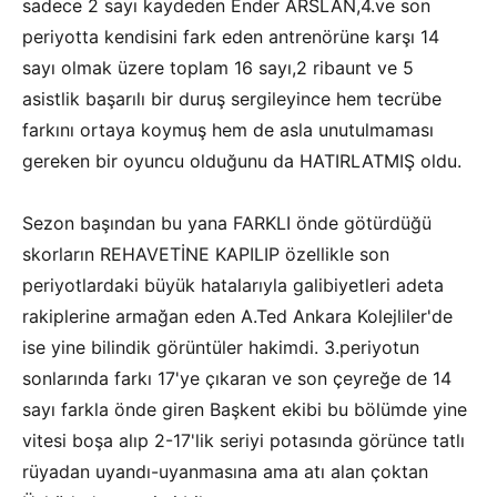
sadece 2 sayı kaydeden Ender ARSLAN,4.ve son
periyotta kendisini fark eden antrenörüne karşı 14
sayı olmak üzere toplam 16 sayı,2 ribaunt ve 5
asistlik başarılı bir duruş sergileyince hem tecrübe
farkını ortaya koymuş hem de asla unutulmaması
gereken bir oyuncu olduğunu da HATIRLATMIŞ oldu.
Sezon başından bu yana FARKLI önde götürdüğü
skorların REHAVETİNE KAPILIP özellikle son
periyotlardaki büyük hatalarıyla galibiyetleri adeta
rakiplerine armağan eden A.Ted Ankara Kolejliler'de
ise yine bilindik görüntüler hakimdi. 3.periyotun
sonlarında farkı 17'ye çıkaran ve son çeyreğe de 14
sayı farkla önde giren Başkent ekibi bu bölümde yine
vitesi boşa alıp 2-17'lik seriyi potasında görünce tatlı
rüyadan uyandı-uyanmasına ama atı alan çoktan