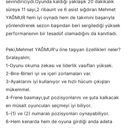
sevindiriciydi.Oyunda kaldığı yaklaşık 20 dakikalık
süreye 11 sayı,2 ribaunt ve 6 asist sığdıran Mehmet
YAĞMUR hem iyi oynadı hem de takımını başarıyla
yönlendirerek sezon başından beri sergilediği yüksek
performansının bir tesadüf olamadığını da kanıtladı.
Peki,Mehmet YAĞMUR'u öne taşıyan özellikleri neler?
Sıralayalım;
1-Oyunu okuma zekası ve liderlik vasıfları yüksek.
2-Bire-Birleri iyi ve içeri zorlamaları var.
3-Ayaklarını iyi kullanıyor ve hızlı hücum çıkışları
mükemmel.
4-Frene basmayı,şut pozisyonlarını ve şuta kalkacak
en müsait oyuncuları seçmeyi iyi biliyor.
5-(1) ve (2) numaralı pozisyonları oynayabiliyor.
6-Hem kenarda hem de oyuna girdiği anda adeta