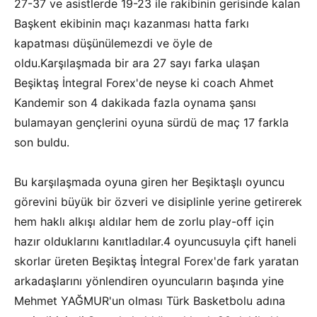
27-37 ve asistlerde 19-23 ile rakibinin gerisinde kalan
Başkent ekibinin maçı kazanması hatta farkı
kapatması düşünülemezdi ve öyle de
oldu.Karşılaşmada bir ara 27 sayı farka ulaşan
Beşiktaş İntegral Forex'de neyse ki coach Ahmet
Kandemir son 4 dakikada fazla oynama şansı
bulamayan gençlerini oyuna sürdü de maç 17 farkla
son buldu.
Bu karşılaşmada oyuna giren her Beşiktaşlı oyuncu
görevini büyük bir özveri ve disiplinle yerine getirerek
hem haklı alkışı aldılar hem de zorlu play-off için
hazır olduklarını kanıtladılar.4 oyuncusuyla çift haneli
skorlar üreten Beşiktaş İntegral Forex'de fark yaratan
arkadaşlarını yönlendiren oyuncuların başında yine
Mehmet YAĞMUR'un olması Türk Basketbolu adına