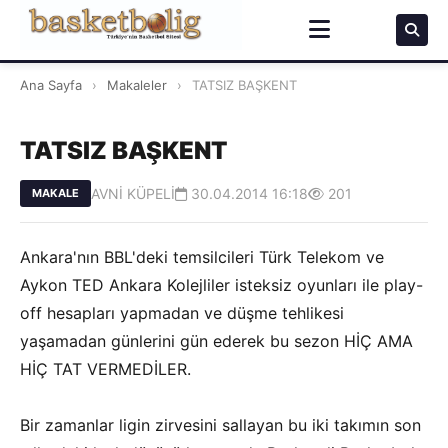
Ana Sayfa
›
Makaleler
›
TATSIZ BAŞKENT
TATSIZ BAŞKENT
AVNİ KÜPELİ
30.04.2014 16:18
201
MAKALE
Ankara'nın BBL'deki temsilcileri Türk Telekom ve
Aykon TED Ankara Kolejliler isteksiz oyunları ile play-
off hesapları yapmadan ve düşme tehlikesi
yaşamadan günlerini gün ederek bu sezon HİÇ AMA
HİÇ TAT VERMEDİLER.
Bir zamanlar ligin zirvesini sallayan bu iki takımın son