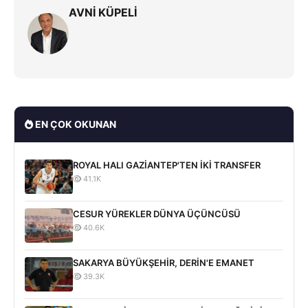
AVNİ KÜPELİ
EN ÇOK OKUNAN
ROYAL HALI GAZİANTEP'TEN İKİ TRANSFER
41.1K
CESUR YÜREKLER DÜNYA ÜÇÜNCÜSÜ
40.6K
SAKARYA BÜYÜKŞEHİR, DERİN'E EMANET
39.3K