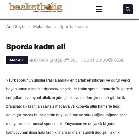
Ana Sayfa
›
Makaleler
›
Sporda kadın eli
Sporda kadın eli
MUSTAFA ŞİMŞEK
30.11.-0001 00:00
8.6K
MAKALE
?Türk sporunun uluslararası alandaki en parlak en istikrarlı ve gurur verici
başarılarının mimarı tartışmasız bir şekilde kadın sporcularımızdır.Bu gerçek
son yıllarda voleybol atletizm güreş boks ve modern jimnastik gibi kritik
branşlarda kazanılan sayısız madalya ve kupayla altın harflerle tescil
edilmiştir. Ancak bu zaferlerin büyüklüğüne ve sürekliliğine rağmen spor
medyamızın kurumsal sponsorluk dünyasının ve ne yazık ki genel
kamuoyunun ilgisi hâlâ kronik finansal krizler sürekli değişen teknik