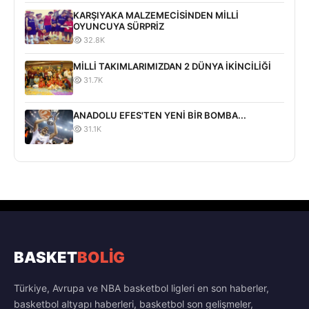
KARŞIYAKA MALZEMECİSİNDEN MİLLİ
OYUNCUYA SÜRPRİZ
32.8K
MİLLİ TAKIMLARIMIZDAN 2 DÜNYA İKİNCİLİĞİ
31.7K
ANADOLU EFES'TEN YENİ BİR BOMBA...
31.1K
BASKET
BOLİG
Türkiye, Avrupa ve NBA basketbol ligleri en son haberler,
basketbol altyapı haberleri, basketbol son gelişmeler,