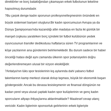
direktörler ve borç bataklığından çıkamayan erkek futbolunun tekeline
hapsolmuş durumdadır.
?Bu çarpık denge kadın sporunun profesyonelleşmesinin önündeki en
büyük sistemsel bariyeri oluşturur.Bir kadın sporcumuzun Avrupa ya da
Dünya Şampiyonası'nda kazandığı altın madalya en fazla iki günlük bir
manşet coşkusu yaratırken borç içindeki bir futbol kulübünün yedek
oyuncusunun transfer dedikodusu haftalarca süren TV programlarının ve
köşe yazılarının ana gündemini belirlemektedir. Bu durum sadece bir haber
önceliği hatası değil aynı zamanda ülkenin spor potansiyelini doğru
değerlendiremeyen ulusal bir vizyon eksikliğidir.
?Antalya'nın lüks spor tesislerinin kış aylarında dahi yabancı futbol
takımlarının kamp merkezi olarak dolup taşması, büyük bir ekonomik başarı
göstergesidir. Ancak bu devasa tesisleşmenin ve finansal döngünün ne
kadarı yerel veya ulusal çaptaki kadın spor kulüplerinin ve genç kadın
sporcuların altyapı ihtiyaçlarına aktarılmaktadır? Maalesef cevap utanç
vericidir. Kadın liglerinin sponsorluk gelirlerinin erkek ligleriyle