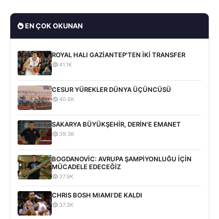
EN ÇOK OKUNAN
ROYAL HALI GAZİANTEP'TEN İKİ TRANSFER
41.1K
CESUR YÜREKLER DÜNYA ÜÇÜNCÜSÜ
40.6K
SAKARYA BÜYÜKŞEHİR, DERİN'E EMANET
39.3K
BOGDANOVİC: AVRUPA ŞAMPİYONLUĞU İÇİN
MÜCADELE EDECEĞİZ
37.9K
CHRIS BOSH MIAMI'DE KALDI
37.3K