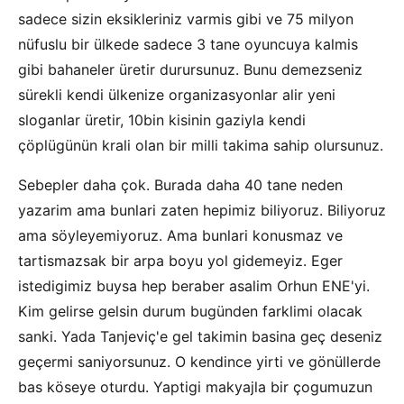
sadece sizin eksikleriniz varmis gibi ve 75 milyon
nüfuslu bir ülkede sadece 3 tane oyuncuya kalmis
gibi bahaneler üretir durursunuz. Bunu demezseniz
sürekli kendi ülkenize organizasyonlar alir yeni
sloganlar üretir, 10bin kisinin gaziyla kendi
çöplügünün krali olan bir milli takima sahip olursunuz.
Sebepler daha çok. Burada daha 40 tane neden
yazarim ama bunlari zaten hepimiz biliyoruz. Biliyoruz
ama söyleyemiyoruz. Ama bunlari konusmaz ve
tartismazsak bir arpa boyu yol gidemeyiz. Eger
istedigimiz buysa hep beraber asalim Orhun ENE'yi.
Kim gelirse gelsin durum bugünden farklimi olacak
sanki. Yada Tanjeviç'e gel takimin basina geç deseniz
geçermi saniyorsunuz. O kendince yirti ve gönüllerde
bas köseye oturdu. Yaptigi makyajla bir çogumuzun