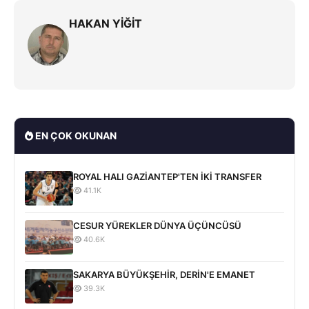
HAKAN YİĞİT
EN ÇOK OKUNAN
ROYAL HALI GAZİANTEP'TEN İKİ TRANSFER
41.1K
CESUR YÜREKLER DÜNYA ÜÇÜNCÜSÜ
40.6K
SAKARYA BÜYÜKŞEHİR, DERİN'E EMANET
39.3K