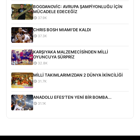
BOGDANOVİC: AVRUPA ŞAMPİYONLUĞU İÇİN
MÜCADELE EDECEĞİZ
37.9K
CHRIS BOSH MIAMI'DE KALDI
37.3K
KARŞIYAKA MALZEMECİSİNDEN MİLLİ
OYUNCUYA SÜRPRİZ
32.8K
MİLLİ TAKIMLARIMIZDAN 2 DÜNYA İKİNCİLİĞİ
31.7K
ANADOLU EFES'TEN YENİ BİR BOMBA...
31.1K