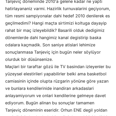
Tanjeviç döneminde 2010'a gelene kadar ne yapti
hatirlayananiz varmi. Hazirlik turnuvalarini geçiyorum,
tüm resmi sampiyonalar dahi hedef 2010 denilerek es
geçilmedimi? Hangi maçta sirtimizi koltuga dayayip
rahat bir maç izleyebildik? Basarili olduk dedigimiz
dönemlerde dahi hangimiz kanal degistirip baska
odalara kaçmadik. Son saniye atislari lehimize
sonuçlanmasa Tanjeviç için bugün neler söylüyor
olurduk bir düsünsenize.
Maçlari bir taraftar gözü ile TV basindan izleyenler bu
yüzeysel elestirileri yapabilirler belki ama basketbol
camiasinin içinde olupta rüzgarin yönüne göre yazan
ve bunlara kendilerinide inandiran arkadaslari
anlayamiyorum ve onlari kendilerine gelmeye davet
ediyorum. Bugün alinan bu sonuçlar tamamen
Tanjeviç döneminin eseridir. Orhun ENE degil yoldan