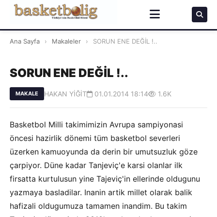
Ana Sayfa
›
Makaleler
›
SORUN ENE DEĞİL !..
SORUN ENE DEĞİL !..
HAKAN YİĞİT
01.01.2014 18:14
1.6K
MAKALE
Basketbol Milli takimimizin Avrupa sampiyonasi
öncesi hazirlik dönemi tüm basketbol severleri
üzerken kamuoyunda da derin bir umutsuzluk göze
çarpiyor. Düne kadar Tanjeviç'e karsi olanlar ilk
firsatta kurtulusun yine Tajeviç'in ellerinde oldugunu
yazmaya basladilar. Inanin artik millet olarak balik
hafizali oldugumuza tamamen inandim. Bu takim