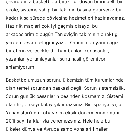
çevirdiginiz basketbola biraz ilgi duyan birini belli bir
ekole, sisteme sahip bir takimin basina getirseniz bu
kadar kisa sürede böylesine hezimetleri hazirlayamaz.
Hazirlik maçlari çok iyi geçmis olsaydi bu
arkadaslarimiz bugün Tanjeviç'in takiminin biraktigi
yerden devam ettigini yazip, Orhun'a da yarim agiz
bir aferin vereceklerdi. Tüm bunlari konusanlar,
yazanlar, yorumlayanlar sunu nasil göremiyor
anlamiyorum.
Basketbolumuzun sorunu ülkemizin tüm kurumlarinda
olan temel sorundan baskasi degil. Sorun sistemsizlik.
Sorun günlük basarilarin pesinden kosmamiz. Sistemi
olan hiç birseyi kolay yikamazsiniz. Bir Ispanya' yi, bir
Yunanistan'i en kötü ve en eksik dönemlerinde dahi
20'li sayi farklariyla yenemezsiniz. Hele hele bu
ülkeler dünya ve Avrupa sampiyonalari finalleri