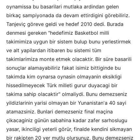
oynamissa bu basarilari mutlaka ardindan gelen
birkaç sampiyonada da devam ettirdigini görebiliriz.
Tanjeviç göreve geldi ve hedef 2010 dedi. Burada
denmesi gereken "hedefimiz Basketbol milli
takimimiza uygun bir sistem bulup bunu yerlestirmek
ve alt yapilardan itibaren bu sistemi tüm
takimlarimiza monte etmek olacaktir. Bir süre basarili
sonuçlar alamayabiliriz fakat isimiz bittiginde bu
takimda kim oynarsa oynasin olmayanin eksikligi
hissedilmeyecek Türk milleti gurur duyacagi bir
takima sahip olacaktir" olmaliydi. Bunu demezseniz
yildizlarinin yarisi olmayan bir Yunanistan'a 40 sayi
atamazsiniz. Bunlari demezseniz final maçina
çikacaginiz günün sabahina kadar zafer sarhoslugu
yasar, ikinciligi yeterli görür, finalde kendini sikmayan
bir rakipten 20 yer mutlu olursunuz. Bunu demezseniz