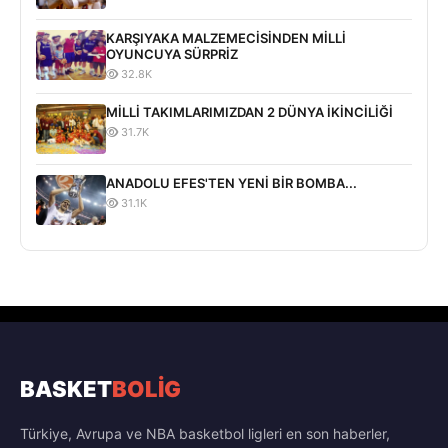
KARŞIYAKA MALZEMECİSİNDEN MİLLİ
OYUNCUYA SÜRPRİZ
32.8K
MİLLİ TAKIMLARIMIZDAN 2 DÜNYA İKİNCİLİĞİ
31.7K
ANADOLU EFES'TEN YENİ BİR BOMBA...
31.1K
BASKET
BOLİG
Türkiye, Avrupa ve NBA basketbol ligleri en son haberler,