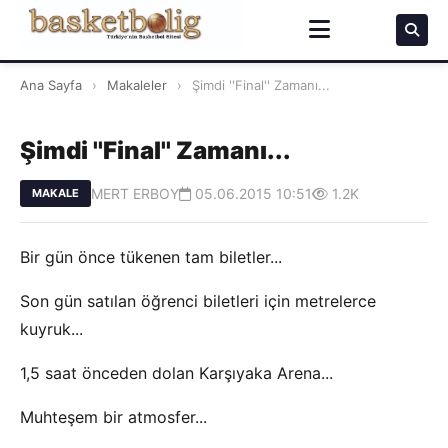
Ana Sayfa
›
Makaleler
›
Şimdi ''Final'' Zamanı...
Şimdi ''Final'' Zamanı...
MERT ERBOY
05.06.2015 10:51
1.2K
MAKALE
Bir gün önce tükenen tam biletler...
Son gün satılan öğrenci biletleri için metrelerce
kuyruk...
1,5 saat önceden dolan Karşıyaka Arena...
Muhteşem bir atmosfer...