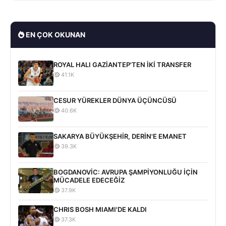
EN ÇOK OKUNAN
ROYAL HALI GAZİANTEP'TEN İKİ TRANSFER
41.1K
CESUR YÜREKLER DÜNYA ÜÇÜNCÜSÜ
40.6K
SAKARYA BÜYÜKŞEHİR, DERİN'E EMANET
39.3K
BOGDANOVİC: AVRUPA ŞAMPİYONLUĞU İÇİN
MÜCADELE EDECEĞİZ
37.9K
CHRIS BOSH MIAMI'DE KALDI
37.3K