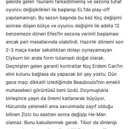
şekilde gelen Tsunami farkedilmemiş ve sezona tuhaf
oyuncu değişiklikleri ile başlanıp EL?de play-off
yapılamamıştı. Bu sezon başında bu kez Koç değişimi
sonrası düşen bütçe ve oyuncu değişimi ile adeta 12
benzemeze dönen Efes?in sezona verimli başlaması
ancak peri masallarında olabilirdi. Hazırlık dönemi son
2-3 maça kadar sakatlıktan dolayı oynayamayan
Clyburn bir anda form tutamadı doğal olarak.
Geçmişten gelen garanti kontratlar Koç Erdem Can?ın
elini kolunu bağlasa da yapacak bir şey yoktu. Dün
gece maçı dikkatli izlediğimde Beaubouis?nın emekli
muhasebeci görüntüsü beni üzdü. Doymuşlukla
birleşince yaşın da önemi katlanarak büyüyor.
Hücumda yetenekli ama savunmada zayıf olduğu
bilinen Zizic bu saatten sonra değişip He-Man
olamaz. Bunu kabullenmek gerek. Tibor da dinlenip