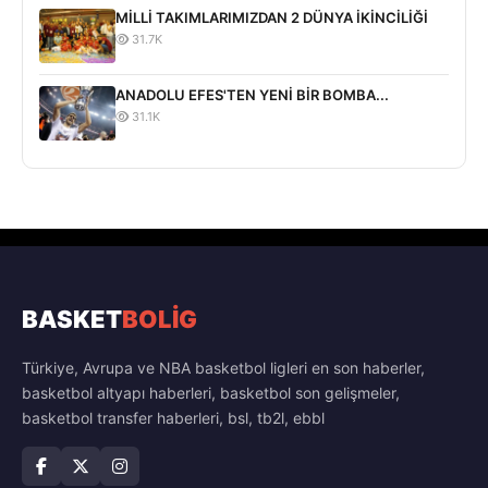
MİLLİ TAKIMLARIMIZDAN 2 DÜNYA İKİNCİLİĞİ
31.7K
ANADOLU EFES'TEN YENİ BİR BOMBA...
31.1K
BASKET
BOLİG
Türkiye, Avrupa ve NBA basketbol ligleri en son haberler,
basketbol altyapı haberleri, basketbol son gelişmeler,
basketbol transfer haberleri, bsl, tb2l, ebbl