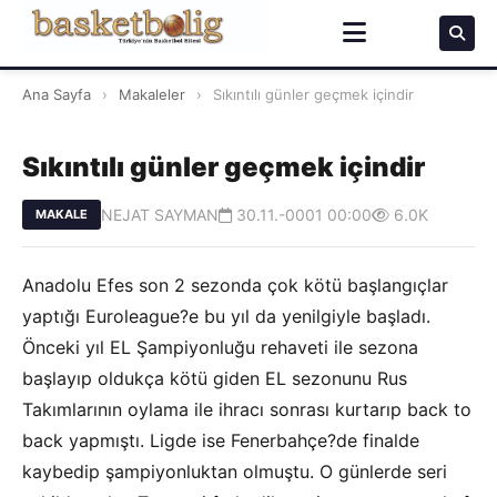
Ana Sayfa
›
Makaleler
›
Sıkıntılı günler geçmek içindir
Sıkıntılı günler geçmek içindir
NEJAT SAYMAN
30.11.-0001 00:00
6.0K
MAKALE
Anadolu Efes son 2 sezonda çok kötü başlangıçlar
yaptığı Euroleague?e bu yıl da yenilgiyle başladı.
Önceki yıl EL Şampiyonluğu rehaveti ile sezona
başlayıp oldukça kötü giden EL sezonunu Rus
Takımlarının oylama ile ihracı sonrası kurtarıp back to
back yapmıştı. Ligde ise Fenerbahçe?de finalde
kaybedip şampiyonluktan olmuştu. O günlerde seri