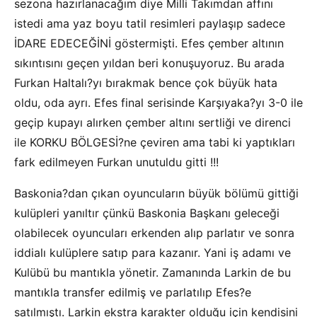
sezona hazırlanacağım diye Milli Takımdan affını
istedi ama yaz boyu tatil resimleri paylaşıp sadece
İDARE EDECEĞİNİ göstermişti. Efes çember altının
sıkıntısını geçen yıldan beri konuşuyoruz. Bu arada
Furkan Haltalı?yı bırakmak bence çok büyük hata
oldu, oda ayrı. Efes final serisinde Karşıyaka?yı 3-0 ile
geçip kupayı alırken çember altını sertliği ve direnci
ile KORKU BÖLGESİ?ne çeviren ama tabi ki yaptıkları
fark edilmeyen Furkan unutuldu gitti !!!
Baskonia?dan çıkan oyuncuların büyük bölümü gittiği
kulüpleri yanıltır çünkü Baskonia Başkanı geleceği
olabilecek oyuncuları erkenden alıp parlatır ve sonra
iddialı kulüplere satıp para kazanır. Yani iş adamı ve
Kulübü bu mantıkla yönetir. Zamanında Larkin de bu
mantıkla transfer edilmiş ve parlatılıp Efes?e
satılmıştı. Larkin ekstra karakter olduğu için kendisini