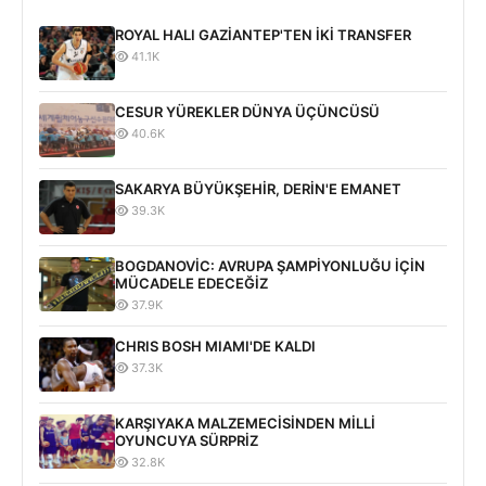
ROYAL HALI GAZİANTEP'TEN İKİ TRANSFER
41.1K
CESUR YÜREKLER DÜNYA ÜÇÜNCÜSÜ
40.6K
SAKARYA BÜYÜKŞEHİR, DERİN'E EMANET
39.3K
BOGDANOVİC: AVRUPA ŞAMPİYONLUĞU İÇİN
MÜCADELE EDECEĞİZ
37.9K
CHRIS BOSH MIAMI'DE KALDI
37.3K
KARŞIYAKA MALZEMECİSİNDEN MİLLİ
OYUNCUYA SÜRPRİZ
32.8K