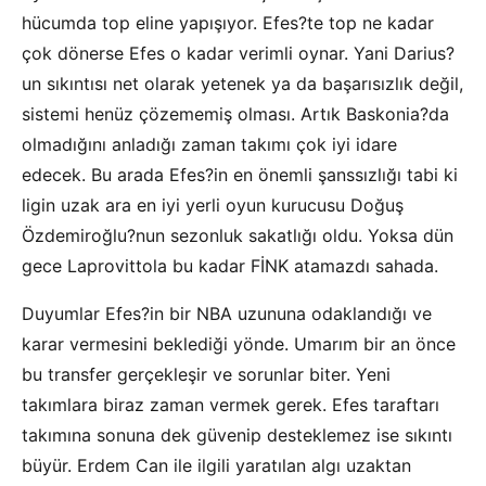
hücumda top eline yapışıyor. Efes?te top ne kadar
çok dönerse Efes o kadar verimli oynar. Yani Darius?
un sıkıntısı net olarak yetenek ya da başarısızlık değil,
sistemi henüz çözememiş olması. Artık Baskonia?da
olmadığını anladığı zaman takımı çok iyi idare
edecek. Bu arada Efes?in en önemli şanssızlığı tabi ki
ligin uzak ara en iyi yerli oyun kurucusu Doğuş
Özdemiroğlu?nun sezonluk sakatlığı oldu. Yoksa dün
gece Laprovittola bu kadar FİNK atamazdı sahada.
Duyumlar Efes?in bir NBA uzununa odaklandığı ve
karar vermesini beklediği yönde. Umarım bir an önce
bu transfer gerçekleşir ve sorunlar biter. Yeni
takımlara biraz zaman vermek gerek. Efes taraftarı
takımına sonuna dek güvenip desteklemez ise sıkıntı
büyür. Erdem Can ile ilgili yaratılan algı uzaktan