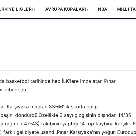
ÜRKİYE LİGLERİ
AVRUPA KUPALARI
NBA
MİLLİ T
da basketbol tarihinde hep İLK'lere imza atan Pınar
 gibi geçti.
ar Karşıyaka maçtan 83-66'lık skorla galip
n başını döndürdü.Özellikle 3 sayı çizgisinin dışından 14/35
sına rağmen(47-43) rakibinin yaptığı 14 top kaybına karşılık 6
) farklı galibiyete uzandı.Pınar Karşıyaka'nın yoğun Eurocu