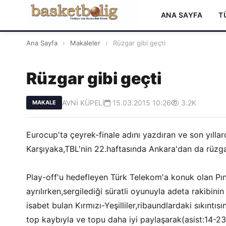
ANA SAYFA
T
Ana Sayfa
›
Makaleler
›
Rüzgar gibi geçti
Rüzgar gibi geçti
AVNİ KÜPELİ
15.03.2015 10:26
3.2K
MAKALE
Eurocup'ta çeyrek-finale adını yazdıran ve son yıllar
Karşıyaka,TBL'nin 22.haftasında Ankara'dan da rüzgar
Play-off'u hedefleyen Türk Telekom'a konuk olan Pın
ayrılırken,sergilediği süratli oyunuyla adeta rakibini
isabet bulan Kırmızı-Yeşilliler,ribaundlardaki sıkıntı
top kaybıyla ve topu daha iyi paylaşarak(asist:14-23