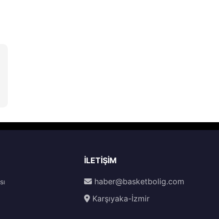
İLETIŞIM
haber@basketbolig.com
sı
Karşıyaka-İzmir