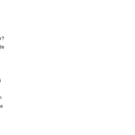
r?
de
i
n
da