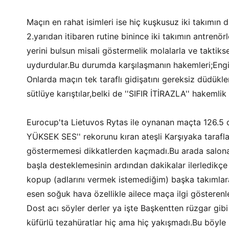
Maçın en rahat isimleri ise hiç kuşkusuz iki takımın
2.yarıdan itibaren rutine binince iki takımın antrenö
yerini bulsun misali göstermelik molalarla ve takti
uydurdular.Bu durumda karşılaşmanın hakemleri;Engin
Onlarda maçın tek taraflı gidişatını gereksiz düdükle
sütlüye karıştılar,belki de ''SIFIR İTİRAZLA'' hakemlik
Eurocup'ta Lietuvos Rytas ile oynanan maçta 126.5 de
YÜKSEK SES'' rekorunu kıran ateşli Karşıyaka tarafla
göstermemesi dikkatlerden kaçmadı.Bu arada salona g
başla desteklemesinin ardından dakikalar ilerledikçe
kopup (adlarını vermek istemediğim) başka takımlara
esen soğuk hava özellikle ailece maça ilgi gösterenler
Dost acı söyler derler ya işte Başkentten rüzgar gibi
küfürlü tezahüratlar hiç ama hiç yakışmadı.Bu böyle bi