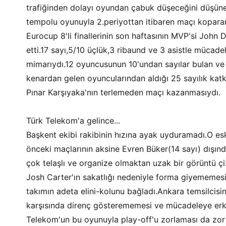
trafiğinden dolayı oyundan çabuk düşeceğini düşünen
tempolu oyunuyla 2.periyottan itibaren maçı koparan
Eurocup 8'li finallerinin son haftasının MVP'si John
etti.17 sayı,5/10 üçlük,3 ribaund ve 3 asistle mücade
mimarıydı.12 oyuncusunun 10'undan sayılar bulan ve 
kenardan gelen oyuncularından aldığı 25 sayılık katkıy
Pınar Karşıyaka'nın terlemeden maçı kazanmasıydı.
Türk Telekom'a gelince...
Başkent ekibi rakibinin hızına ayak uyduramadı.O e
önceki maçlarının aksine Evren Büker(14 sayı) dışınd
çok telaşlı ve organize olmaktan uzak bir görüntü 
Josh Carter'ın sakatlığı nedeniyle forma giyememes
takımın adeta elini-kolunu bağladı.Ankara temsilcisi
karşısında direnç gösterememesi ve mücadeleye erk
Telekom'un bu oyunuyla play-off'u zorlaması da zor