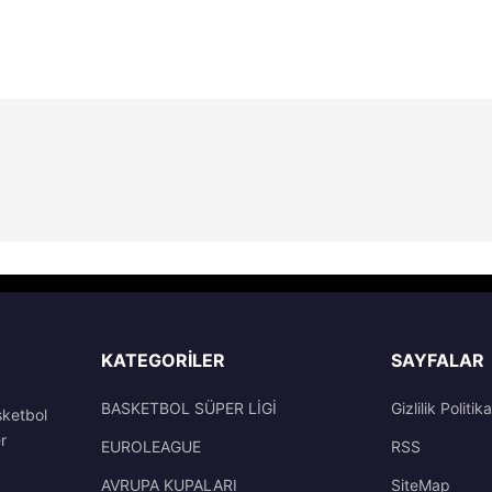
KATEGORILER
SAYFALAR
BASKETBOL SÜPER LİGİ
Gizlilik Politika
sketbol
r
EUROLEAGUE
RSS
AVRUPA KUPALARI
SiteMap