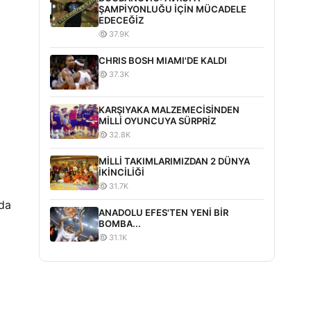
ŞAMPİYONLUĞU İÇİN MÜCADELE
EDECEĞİZ
37.9K
CHRIS BOSH MIAMI'DE KALDI
37.3K
KARŞIYAKA MALZEMECİSİNDEN
MİLLİ OYUNCUYA SÜRPRİZ
32.8K
MİLLİ TAKIMLARIMIZDAN 2 DÜNYA
İKİNCİLİĞİ
31.7K
mda
ANADOLU EFES'TEN YENİ BİR
BOMBA...
31.1K