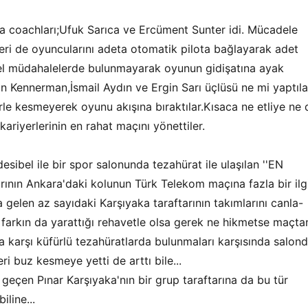
 da coachları;Ufuk Sarıca ve Ercüment Sunter idi. Mücadele
rleri de oyuncularını adeta otomatik pilota bağlayarak adet
ksel müdahalelerde bulunmayarak oyunun gidişatına ayak
 Kennerman,İsmail Aydın ve Ergin Sarı üçlüsü ne mi yaptıla
rle kesmeyerek oyunu akışına bıraktılar.Kısaca ne etliye ne 
 kariyerlerinin en rahat maçını yönettiler.
sibel ile bir spor salonunda tezahürat ile ulaşılan ''EN
rının Ankara'daki kolunun Türk Telekom maçına fazla bir ilg
elen az sayıdaki Karşıyaka taraftarının takımlarını canla-
 farkın da yarattığı rehavetle olsa gerek ne hikmetse maçta
 karşı küfürlü tezahüratlarda bulunmaları karşısında salon
i buz kesmeye yetti de arttı bile...
 geçen Pınar Karşıyaka'nın bir grup taraftarına da bu tür
line...