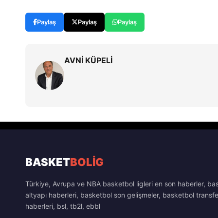
Paylaş
Paylaş
Paylaş
AVNİ KÜPELİ
BASKET
BOLİG
Türkiye, Avrupa ve NBA basketbol ligleri en son haberler, ba
altyapı haberleri, basketbol son gelişmeler, basketbol transfe
haberleri, bsl, tb2l, ebbl