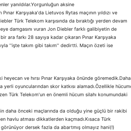
ler yanıldılar.Yorgunluğun aksine
 Pınar Karşıyaka'da Lietuvos Rytas maçının yıldızı ve
 Diebler Türk Telekom karşısında da bıraktığı yerden devam
leye damgasını vuran Jon Diebler farklı galibiyetin de
bir ara farkı 28 sayıya kadar çıkaran Pınar Karşıyaka
la ''işte takım gibi takım'' dedirtti. Maçın özeti ise
ski heyecan ve hırsı Pınar Karşıyaka önünde göremedik.Daha
a yerli oyuncularından skor katkısı alamadı.Özellikle hücu
çizen Türk Telekom'un en önemli hücum silahı konumundaki
i
nin daha önceki maçlarında da olduğu yine güçlü bir rakibi
en havlu atması dikkatlerden kaçmadı.Kısaca Türk
 görünüyor dersek fazla da abartmış olmayız hani(!)