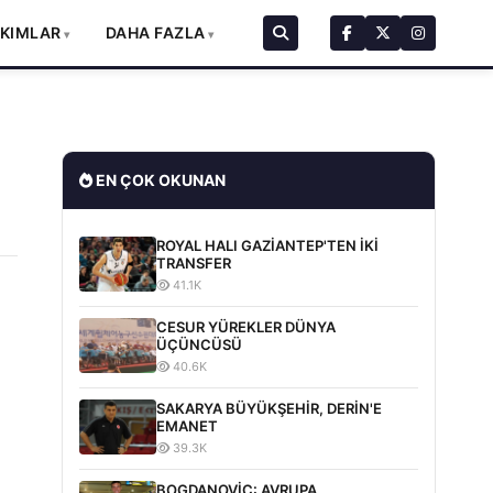
AKIMLAR
DAHA FAZLA
EN ÇOK OKUNAN
ROYAL HALI GAZİANTEP'TEN İKİ
TRANSFER
41.1K
CESUR YÜREKLER DÜNYA
ÜÇÜNCÜSÜ
40.6K
SAKARYA BÜYÜKŞEHİR, DERİN'E
EMANET
39.3K
p
BOGDANOVİC: AVRUPA