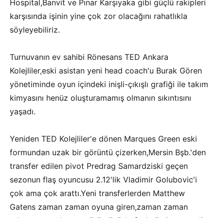
Hospital,Banvit ve Pınar Karşıyaka gibi güçlü rakipleri
karşısında işinin yine çok zor olacağını rahatlıkla
söyleyebiliriz.
Turnuvanın ev sahibi Rönesans TED Ankara
Kolejliler,eski asistan yeni head coach'u Burak Gören
yönetiminde oyun içindeki inişli-çıkışlı grafiği ile takım
kimyasını henüz oluşturamamış olmanın sıkıntısını
yaşadı.
Yeniden TED Kolejliler'e dönen Marques Green eski
formundan uzak bir görüntü çizerken,Mersin Bşb.'den
transfer edilen pivot Predrag Samardziski geçen
sezonun flaş oyuncusu 2.12'lik Vladimir Golubovic'i
çok ama çok arattı.Yeni transferlerden Matthew
Gatens zaman zaman oyuna giren,zaman zaman