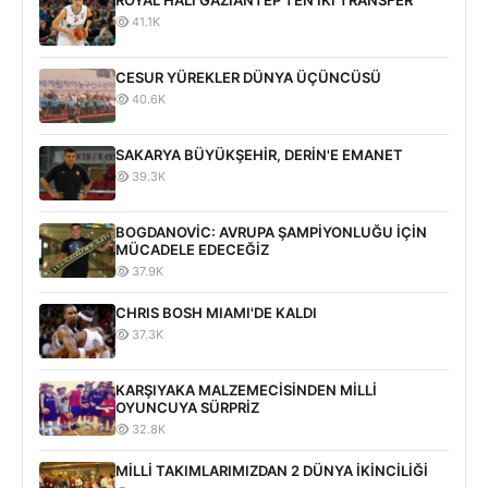
ROYAL HALI GAZİANTEP'TEN İKİ TRANSFER
41.1K
CESUR YÜREKLER DÜNYA ÜÇÜNCÜSÜ
40.6K
SAKARYA BÜYÜKŞEHİR, DERİN'E EMANET
39.3K
BOGDANOVİC: AVRUPA ŞAMPİYONLUĞU İÇİN
MÜCADELE EDECEĞİZ
37.9K
CHRIS BOSH MIAMI'DE KALDI
37.3K
KARŞIYAKA MALZEMECİSİNDEN MİLLİ
OYUNCUYA SÜRPRİZ
32.8K
MİLLİ TAKIMLARIMIZDAN 2 DÜNYA İKİNCİLİĞİ