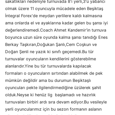
sakatlıkları nedeniyle turnuvada 8'i yerli,3'ü yabancı
olmak üzere 11 oyuncuyla mücadele eden Beşiktaş
İntegral Forex'de meydan yerlilere kaldı kalmasına
ama onlarda el ve ayaklarına kadar gelen bu şansı iyi
değerlendiremedi.Coach Ahmet Kandemir'in turnuva
boyunca uzun süre oyunda kalma şansı tanıdığı Enes
Berkay Taşkıran,Doğukan Şanlı,Cem Coşkun ve
Doğan Şenli ne yazık ki sınıfı geçemedi.Bu tür
turnuvalar oyuncuların kendilerini gösterebilme
alanlarıdır.Yine bu tür turnuvalarda kapılacak
formaları o oyuncuların sırtından alabilmek de pek
mümkün değildir ama bu durumun Beşiktaşlı
oyuncuları pekte ilgilendirmediğine üzülerek şahit
olduk.Neyse ki henüz lig başlamadı ve hazırlık
turnuvaları birbiri ardı sıra devam ediyor.Bu vesileyle
yerli oyuncularımız için bu sezon formanın aslanın