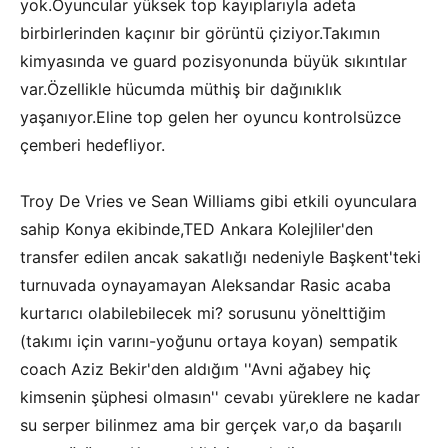
yok.Oyuncular yüksek top kayıplarıyla adeta
birbirlerinden kaçınır bir görüntü çiziyor.Takımın
kimyasında ve guard pozisyonunda büyük sıkıntılar
var.Özellikle hücumda müthiş bir dağınıklık
yaşanıyor.Eline top gelen her oyuncu kontrolsüzce
çemberi hedefliyor.
Troy De Vries ve Sean Williams gibi etkili oyunculara
sahip Konya ekibinde,TED Ankara Kolejliler'den
transfer edilen ancak sakatlığı nedeniyle Başkent'teki
turnuvada oynayamayan Aleksandar Rasic acaba
kurtarıcı olabilebilecek mi? sorusunu yönelttiğim
(takımı için varını-yoğunu ortaya koyan) sempatik
coach Aziz Bekir'den aldığım ''Avni ağabey hiç
kimsenin şüphesi olmasın'' cevabı yüreklere ne kadar
su serper bilinmez ama bir gerçek var,o da başarılı