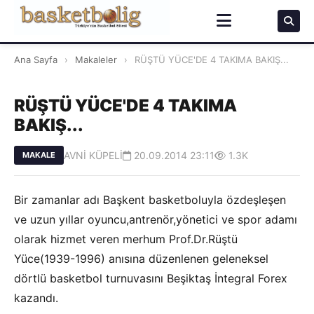
Ana Sayfa
›
Makaleler
›
RÜŞTÜ YÜCE'DE 4 TAKIMA BAKIŞ...
RÜŞTÜ YÜCE'DE 4 TAKIMA
BAKIŞ...
AVNİ KÜPELİ
20.09.2014 23:11
1.3K
MAKALE
Bir zamanlar adı Başkent basketboluyla özdeşleşen
ve uzun yıllar oyuncu,antrenör,yönetici ve spor adamı
olarak hizmet veren merhum Prof.Dr.Rüştü
Yüce(1939-1996) anısına düzenlenen geleneksel
dörtlü basketbol turnuvasını Beşiktaş İntegral Forex
kazandı.