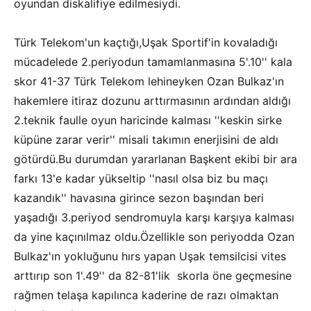
oyundan diskalifiye edilmesiydi.
Türk Telekom'un kaçtığı,Uşak Sportif'in kovaladığı
mücadelede 2.periyodun tamamlanmasına 5'.10'' kala
skor 41-37 Türk Telekom lehineyken Ozan Bulkaz'ın
hakemlere itiraz dozunu arttırmasının ardından aldığı
2.teknik faulle oyun haricinde kalması ''keskin sirke
küpüne zarar verir'' misali takımın enerjisini de aldı
götürdü.Bu durumdan yararlanan Başkent ekibi bir ara
farkı 13'e kadar yükseltip ''nasıl olsa biz bu maçı
kazandık'' havasına girince sezon başından beri
yaşadığı 3.periyod sendromuyla karşı karşıya kalması
da yine kaçınılmaz oldu.Özellikle son periyodda Ozan
Bulkaz'ın yokluğunu hırs yapan Uşak temsilcisi vites
arttırıp son 1'.49'' da 82-81'lik skorla öne geçmesine
rağmen telaşa kapılınca kaderine de razı olmaktan