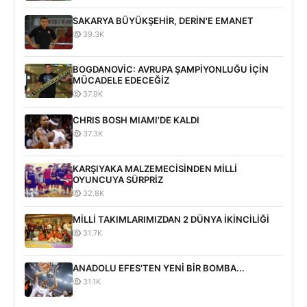
SAKARYA BÜYÜKŞEHİR, DERİN'E EMANET
39.3K
BOGDANOVİC: AVRUPA ŞAMPİYONLUĞU İÇİN
MÜCADELE EDECEĞİZ
37.9K
CHRIS BOSH MIAMI'DE KALDI
37.3K
KARŞIYAKA MALZEMECİSİNDEN MİLLİ
OYUNCUYA SÜRPRİZ
32.8K
MİLLİ TAKIMLARIMIZDAN 2 DÜNYA İKİNCİLİĞİ
31.7K
ANADOLU EFES'TEN YENİ BİR BOMBA...
31.1K