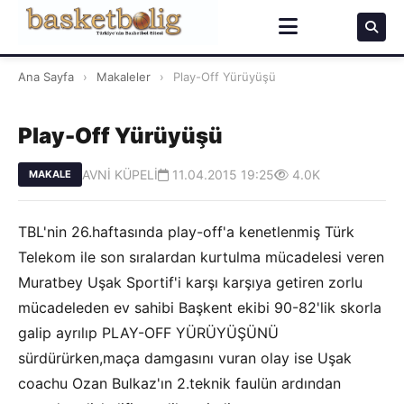
Ana Sayfa
›
Makaleler
›
Play-Off Yürüyüşü
Play-Off Yürüyüşü
AVNİ KÜPELİ
11.04.2015 19:25
4.0K
MAKALE
TBL'nin 26.haftasında play-off'a kenetlenmiş Türk
Telekom ile son sıralardan kurtulma mücadelesi veren
Muratbey Uşak Sportif'i karşı karşıya getiren zorlu
mücadeleden ev sahibi Başkent ekibi 90-82'lik skorla
galip ayrılıp PLAY-OFF YÜRÜYÜŞÜNÜ
sürdürürken,maça damgasını vuran olay ise Uşak
coachu Ozan Bulkaz'ın 2.teknik faulün ardından