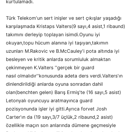
kurtulamadı.
Türk Telekom'un sert inişler ve sert çıkışlar yaşadığı
karşılaşmada Kristaps Valters(9 sayı,4 asist,1 ribaund)
takımını derleyip toplayan isimdi.Oyunu iyi
okuyan,topu hücum alanına iyi taşıyan,takımın
uzunları M.Rakovic ve B.McCauley'i pota altında iyi
besleyen ve kritik anlarda sorumluluk almaktan
çekinmeyen K.Valters ''gerçek bir guard
nasıl olmalıdır''konusunda adeta ders verdi.Valters'ın
dinlendirildiği anlarda oyuna sonradan dahil
olan(benchten gelen) Barış Ermiş'te (16 sayı,5 asist)
Letonyalı oyuncuyu aratmayınca guard
pozisyonunda işler iyi gitti.Ayrıca forvet Josh
Carter'ın da (19 sayı,3/7 üçlük,2 ribaund,2 asist)
özellikle maçın son anlarında dümene geçmesiyle