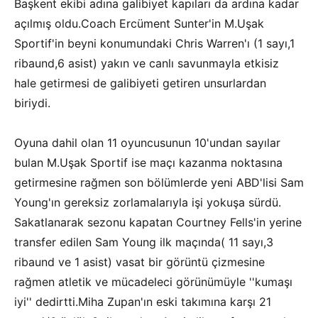
Başkent ekibi adına galibiyet kapıları da ardına kadar
açılmış oldu.Coach Ercüment Sunter'in M.Uşak
Sportif'in beyni konumundaki Chris Warren'ı (1 sayı,1
ribaund,6 asist) yakın ve canlı savunmayla etkisiz
hale getirmesi de galibiyeti getiren unsurlardan
biriydi.
Oyuna dahil olan 11 oyuncusunun 10'undan sayılar
bulan M.Uşak Sportif ise maçı kazanma noktasına
getirmesine rağmen son bölümlerde yeni ABD'lisi Sam
Young'ın gereksiz zorlamalarıyla işi yokuşa sürdü.
Sakatlanarak sezonu kapatan Courtney Fells'in yerine
transfer edilen Sam Young ilk maçında( 11 sayı,3
ribaund ve 1 asist) vasat bir görüntü çizmesine
rağmen atletik ve mücadeleci görünümüyle ''kumaşı
iyi'' dedirtti.Miha Zupan'ın eski takımına karşı 21