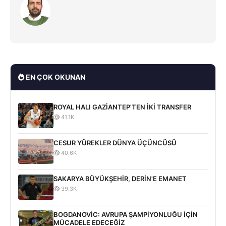
EN ÇOK OKUNAN
ROYAL HALI GAZİANTEP'TEN İKİ TRANSFER
41.1K
CESUR YÜREKLER DÜNYA ÜÇÜNCÜSÜ
40.6K
SAKARYA BÜYÜKŞEHİR, DERİN'E EMANET
39.3K
BOGDANOVİC: AVRUPA ŞAMPİYONLUĞU İÇİN
MÜCADELE EDECEĞİZ