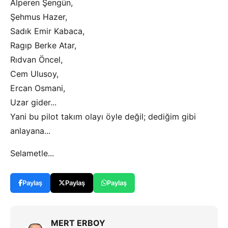
Alperen Şengün,
Şehmus Hazer,
Sadık Emir Kabaca,
Ragıp Berke Atar,
Rıdvan Öncel,
Cem Ulusoy,
Ercan Osmani,
Uzar gider...
Yani bu pilot takım olayı öyle değil; dediğim gibi
anlayana...
Selametle...
Paylaş
Paylaş
Paylaş
MERT ERBOY