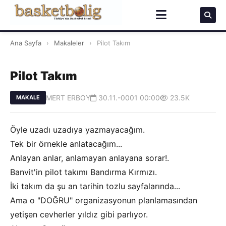
Ana Sayfa
›
Makaleler
›
Pilot Takım
Pilot Takım
MERT ERBOY
30.11.-0001 00:00
23.5K
MAKALE
Öyle uzadı uzadıya yazmayacağım.
Tek bir örnekle anlatacağım...
Anlayan anlar, anlamayan anlayana sorar!.
Banvit'in pilot takımı Bandırma Kırmızı.
İki takım da şu an tarihin tozlu sayfalarında...
Ama o "DOĞRU" organizasyonun planlamasından
yetişen cevherler yıldız gibi parlıyor.