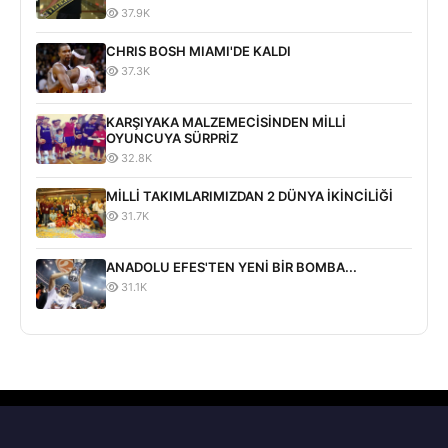
37.9K
CHRIS BOSH MIAMI'DE KALDI
37.3K
KARŞIYAKA MALZEMECİSİNDEN MİLLİ
OYUNCUYA SÜRPRİZ
32.8K
MİLLİ TAKIMLARIMIZDAN 2 DÜNYA İKİNCİLİĞİ
31.7K
ANADOLU EFES'TEN YENİ BİR BOMBA...
31.1K