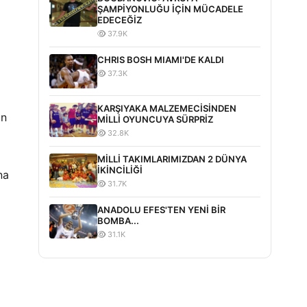
ŞAMPİYONLUĞU İÇİN MÜCADELE
EDECEĞİZ
37.9K
CHRIS BOSH MIAMI'DE KALDI
37.3K
KARŞIYAKA MALZEMECİSİNDEN
un
MİLLİ OYUNCUYA SÜRPRİZ
32.8K
MİLLİ TAKIMLARIMIZDAN 2 DÜNYA
İKİNCİLİĞİ
na
31.7K
ANADOLU EFES'TEN YENİ BİR
BOMBA...
31.1K