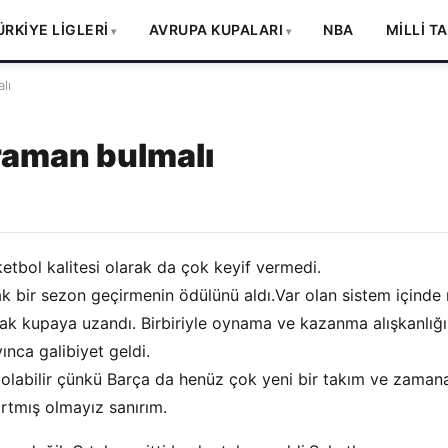
ÜRKİYE LİGLERİ
AVRUPA KUPALARI
NBA
MİLLİ T
lı
raman bulmalı
etbol kalitesi olarak da çok keyif vermedi.
 bir sezon geçirmenin ödülünü aldı.Var olan sistem içinde
rak kupaya uzandı. Birbiriyle oynama ve kazanma alışkanlığı
yınca galibiyet geldi.
 olabilir çünkü Barça da henüz çok
yeni bir takım ve zaman
artmış olmayız sanırım.