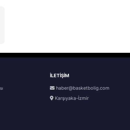
İLETIŞIM
haber@basketbolig.com
sı
Karşıyaka-İzmir