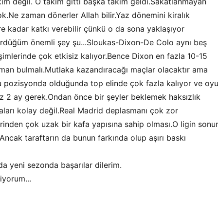
kım değil. O takım gitti başka takım geldi.Sakatlanmayan
.Ne zaman dönerler Allah bilir.Yaz dönemini kiralık
e kadar katkı verebilir çünkü o da sona yaklaşıyor
gördüğüm önemli şey şu...Sloukas-Dixon-De Colo aynı beş
imlerinde çok etkisiz kalıyor.Bence Dixon en fazla 10-15
man bulmalı.Mutlaka kazandıracağı maçlar olacaktır ama
ncu pozisyonda olduğunda top elinde çok fazla kalıyor ve oy
 az 2 ay gerek.Ondan önce bir şeyler beklemek haksızlık
aları kolay değil.Real Madrid deplasmanı çok zor
rinden çok uzak bir kafa yapısına sahip olması.O ligin sonu
Ancak taraftarın da bunun farkında olup aşırı baskı
a yeni sezonda başarılar dilerim.
iyorum...