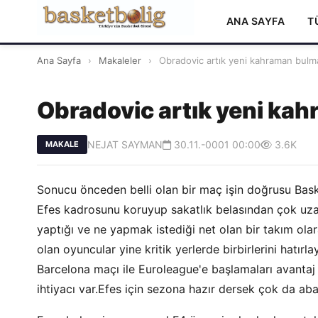
ANA SAYFA
T
Ana Sayfa
›
Makaleler
›
Obradovic artık yeni kahraman bulma
Obradovic artık yeni kah
NEJAT SAYMAN
30.11.-0001 00:00
3.6K
MAKALE
Sonucu önceden belli olan bir maç işin doğrusu Bask
Efes kadrosunu koruyup sakatlık belasından çok uzak
yaptığı ve ne yapmak istediği net olan bir takım ola
olan oyuncular yine kritik yerlerde birbirlerini hatırla
Barcelona maçı ile Euroleague'e başlamaları avantaj
ihtiyacı var.Efes için sezona hazır dersek çok da ab