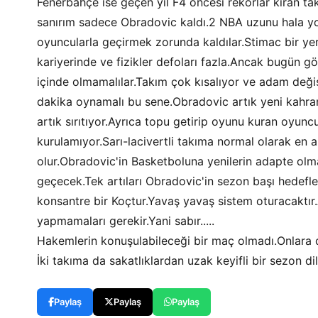
Fenerbahçe ise geçen yıl F4 öncesi rekorlar kıran ta
sanırım sadece Obradovic kaldı.2 NBA uzunu hala yok
oyuncularla geçirmek zorunda kaldılar.Stimac bir yer
kariyerinde ve fizikler defoları fazla.Ancak bugün 
içinde olmamalılar.Takım çok kısalıyor ve adam değiş
dakika oynamalı bu sene.Obradovic artık yeni kahra
artık sırıtıyor.Ayrıca topu getirip oyunu kuran oyu
kurulamıyor.Sarı-lacivertli takıma normal olarak en
olur.Obradovic'in Basketboluna yenilerin adapte olm
geçecek.Tek artıları Obradovic'in sezon başı hedefle
konsantre bir Koçtur.Yavaş yavaş sistem oturacaktır.
yapmamaları gerekir.Yani sabır.....
Hakemlerin konuşulabileceği bir maç olmadı.Onlara d
İki takıma da sakatlıklardan uzak keyifli bir sezon dil
Paylaş
Paylaş
Paylaş