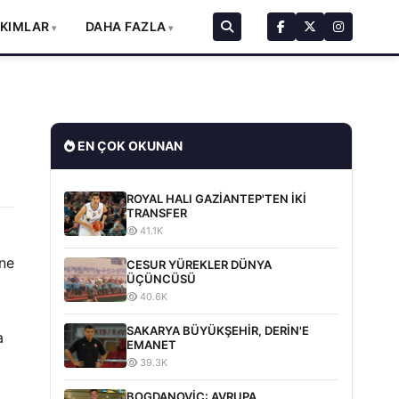
AKIMLAR
DAHA FAZLA
EN ÇOK OKUNAN
ROYAL HALI GAZİANTEP'TEN İKİ
TRANSFER
41.1K
 ne
CESUR YÜREKLER DÜNYA
ÜÇÜNCÜSÜ
40.6K
SAKARYA BÜYÜKŞEHİR, DERİN'E
a
EMANET
39.3K
BOGDANOVİC: AVRUPA