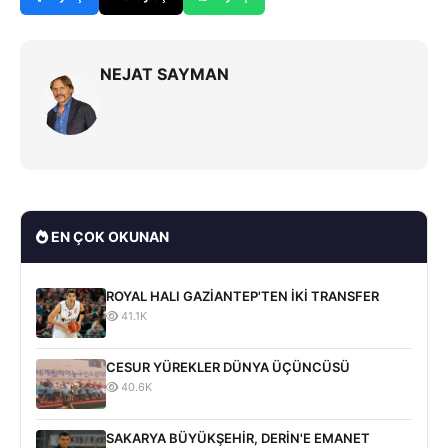
NEJAT SAYMAN
EN ÇOK OKUNAN
ROYAL HALI GAZİANTEP'TEN İKİ TRANSFER
41.1K
CESUR YÜREKLER DÜNYA ÜÇÜNCÜSÜ
40.6K
SAKARYA BÜYÜKŞEHİR, DERİN'E EMANET