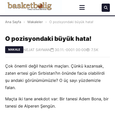
Ana Sayfa
›
Makaleler
›
O pozisyondaki büyük hata!
O pozisyondaki büyük hata!
NEJAT SAYMAN
30.11.-0001 00:00
7.5K
MAKALE
Çok önemli değil hazırlık maçları. Çünkü kazansak,
zaten ertesi gün Sırbistan?ın önünde facia olabilirdi
şu andaki görünümümüzle? O üç sayı yüzdemizle
falan.
Maçta iki tane anekdot var: Bir tanesi Adem Bona, bir
tanesi de Alperen Şengün.