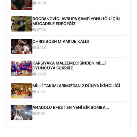
39.3K
BOGDANOVİC: AVRUPA ŞAMPİYONLUĞU İÇİN
MÜCADELE EDECEĞİZ
37.9K
CHRIS BOSH MIAMI'DE KALDI
37.3K
KARŞIYAKA MALZEMECİSİNDEN MİLLİ
OYUNCUYA SÜRPRİZ
32.8K
MİLLİ TAKIMLARIMIZDAN 2 DÜNYA İKİNCİLİĞİ
31.7K
ANADOLU EFES'TEN YENİ BİR BOMBA...
31.1K