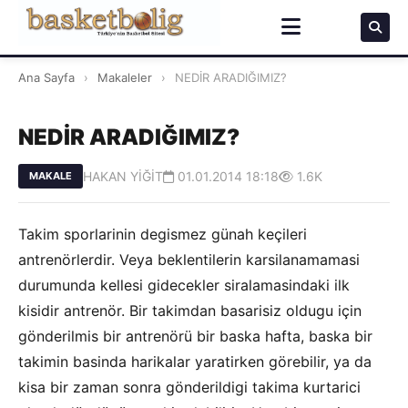
Ana Sayfa
›
Makaleler
›
NEDİR ARADIĞIMIZ?
NEDİR ARADIĞIMIZ?
HAKAN YİĞİT
01.01.2014 18:18
1.6K
MAKALE
Takim sporlarinin degismez günah keçileri
antrenörlerdir. Veya beklentilerin karsilanamamasi
durumunda kellesi gidecekler siralamasindaki ilk
kisidir antrenör. Bir takimdan basarisiz oldugu için
gönderilmis bir antrenörü bir baska hafta, baska bir
takimin basinda harikalar yaratirken görebilir, ya da
kisa bir zaman sonra gönderildigi takima kurtarici