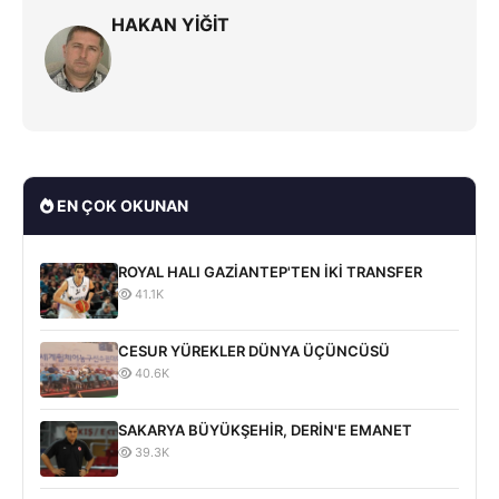
HAKAN YİĞİT
EN ÇOK OKUNAN
ROYAL HALI GAZİANTEP'TEN İKİ TRANSFER
41.1K
CESUR YÜREKLER DÜNYA ÜÇÜNCÜSÜ
40.6K
SAKARYA BÜYÜKŞEHİR, DERİN'E EMANET
39.3K