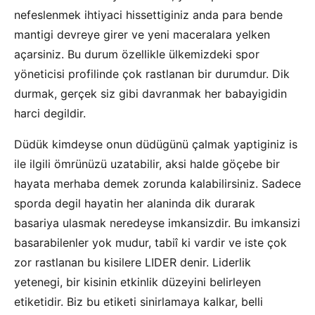
nefeslenmek ihtiyaci hissettiginiz anda para bende
mantigi devreye girer ve yeni maceralara yelken
açarsiniz. Bu durum özellikle ülkemizdeki spor
yöneticisi profilinde çok rastlanan bir durumdur. Dik
durmak, gerçek siz gibi davranmak her babayigidin
harci degildir.
Düdük kimdeyse onun düdügünü çalmak yaptiginiz is
ile ilgili ömrünüzü uzatabilir, aksi halde göçebe bir
hayata merhaba demek zorunda kalabilirsiniz. Sadece
sporda degil hayatin her alaninda dik durarak
basariya ulasmak neredeyse imkansizdir. Bu imkansizi
basarabilenler yok mudur, tabiî ki vardir ve iste çok
zor rastlanan bu kisilere LIDER denir. Liderlik
yetenegi, bir kisinin etkinlik düzeyini belirleyen
etiketidir. Biz bu etiketi sinirlamaya kalkar, belli