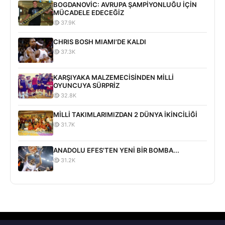
BOGDANOVİC: AVRUPA ŞAMPİYONLUĞU İÇİN
MÜCADELE EDECEĞİZ
37.9K
CHRIS BOSH MIAMI'DE KALDI
37.3K
KARŞIYAKA MALZEMECİSİNDEN MİLLİ
OYUNCUYA SÜRPRİZ
32.8K
MİLLİ TAKIMLARIMIZDAN 2 DÜNYA İKİNCİLİĞİ
31.7K
ANADOLU EFES'TEN YENİ BİR BOMBA...
31.2K