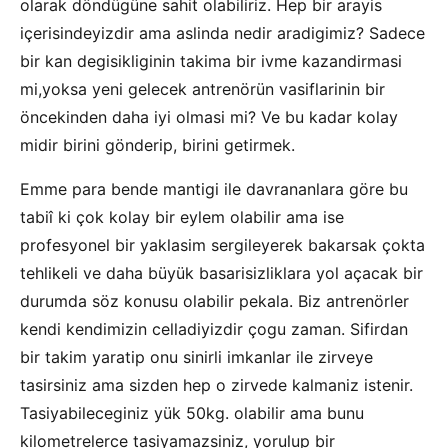
olarak döndügüne sahit olabiliriz. Hep bir arayis
içerisindeyizdir ama aslinda nedir aradigimiz? Sadece
bir kan degisikliginin takima bir ivme kazandirmasi
mi,yoksa yeni gelecek antrenörün vasiflarinin bir
öncekinden daha iyi olmasi mi? Ve bu kadar kolay
midir birini gönderip, birini getirmek.
Emme para bende mantigi ile davrananlara göre bu
tabiî ki çok kolay bir eylem olabilir ama ise
profesyonel bir yaklasim sergileyerek bakarsak çokta
tehlikeli ve daha büyük basarisizliklara yol açacak bir
durumda söz konusu olabilir pekala. Biz antrenörler
kendi kendimizin celladiyizdir çogu zaman. Sifirdan
bir takim yaratip onu sinirli imkanlar ile zirveye
tasirsiniz ama sizden hep o zirvede kalmaniz istenir.
Tasiyabileceginiz yük 50kg. olabilir ama bunu
kilometrelerce tasiyamazsiniz, yorulup bir