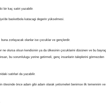
 bir kaç satiri yazabilir.
kiye'de basketbola katacagi degerin yükselmesi.
buna zorlayacak olanlar ise çocuklar ve gençlerdir.
r ne olursa olsun kendisinin ya da ülkesinin çocuklarini düsünen ve bu bayra
insan, bu sorumlulugu yerine getirmeli, genç insanlarin taleplerini görmezden
aki satirlari da yazabilir.
anin ötesinde önce adam gibi adam olarak yetismeleri benimse ilk temennim ve
.