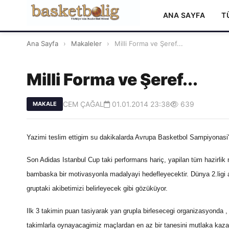
ANA SAYFA
T
Ana Sayfa
›
Makaleler
›
Milli Forma ve Şeref...
Milli Forma ve Şeref...
CEM ÇAĞAL
01.01.2014 23:38
639
MAKALE
Yazimi teslim ettigim su dakikalarda Avrupa Basketbol Sampiyonasi'n
Son Adidas Istanbul Cup taki performans hariç, yapilan tüm hazirlik 
bambaska bir motivasyonla madalyayi hedefleyecektir. Dünya 2.ligi ap
gruptaki akibetimizi belirleyecek gibi gözüküyor.
Ilk 3 takimin puan tasiyarak yan grupla birlesecegi organizasyonda , 
takimlarla oynayacagimiz maçlardan en az bir tanesini mutlaka kaz