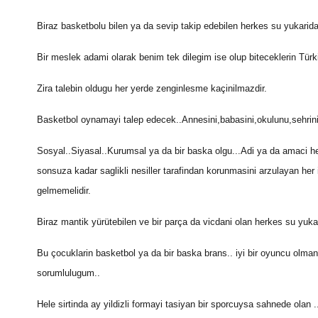
Biraz basketbolu bilen ya da sevip takip edebilen herkes su yukaridaki
Bir meslek adami olarak benim tek dilegim ise olup biteceklerin Tür
Zira talebin oldugu her yerde zenginlesme kaçinilmazdir.
Basketbol oynamayi talep edecek..Annesini,babasini,okulunu,sehrini 
Sosyal..Siyasal..Kurumsal ya da bir baska olgu...Adi ya da amaci he
sonsuza kadar saglikli nesiller tarafindan korunmasini arzulayan her 
gelmemelidir.
Biraz mantik yürütebilen ve bir parça da vicdani olan herkes su yukarid
Bu çocuklarin basketbol ya da bir baska brans.. iyi bir oyuncu olm
sorumlulugum..
Hele sirtinda ay yildizli formayi tasiyan bir sporcuysa sahnede olan .