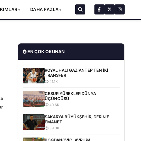
AKIMLAR
DAHA FAZLA
EN ÇOK OKUNAN
ROYAL HALI GAZİANTEP'TEN İKİ
TRANSFER
41.1K
CESUR YÜREKLER DÜNYA
ka
ÜÇÜNCÜSÜ
40.6K
ar
SAKARYA BÜYÜKŞEHİR, DERİN'E
EMANET
39.3K
BOGDANOVİC: AVRUPA