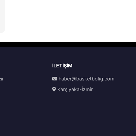
İLETIŞIM
haber@basketbolig.com
sı
Karşıyaka-İzmir