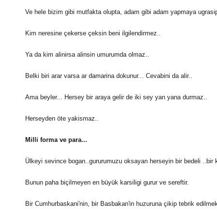
Ve hele bizim gibi mutfakta olupta, adam gibi adam yapmaya ugrasip y
Kim neresine çekerse çeksin beni ilgilendirmez..
Ya da kim alinirsa alinsin umurumda olmaz..
Belki biri arar varsa ar damarina dokunur... Cevabini da alir..
Ama beyler... Hersey bir araya gelir de iki sey yan yana durmaz..
Herseyden öte yakismaz..
Milli forma ve para...
Ülkeyi sevince bogan..gururumuzu oksayan herseyin bir bedeli ..bir ka
Bunun paha biçilmeyen en büyük karsiligi gurur ve sereftir.
Bir Cumhurbaskani'nin, bir Basbakan'in huzuruna çikip tebrik edilmek