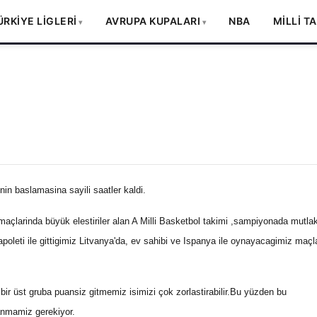
ÜRKİYE LİGLERİ
AVRUPA KUPALARI
NBA
MİLLİ T
in baslamasina sayili saatler kaldi.
maçlarinda büyük elestiriler alan A Milli Basketbol takimi ,sampiyonada mutla
oleti ile gittigimiz Litvanya'da, ev sahibi ve Ispanya ile oynayacagimiz maçl
bir üst gruba puansiz gitmemiz isimizi çok zorlastirabilir.Bu yüzden bu
anmamiz gerekiyor.