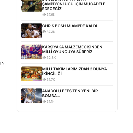
ŞAMPİYONLUĞU İÇİN MÜCADELE
EDECEĞİZ
37.9K
CHRIS BOSH MIAMI'DE KALDI
37.3K
KARŞIYAKA MALZEMECİSİNDEN
MİLLİ OYUNCUYA SÜRPRİZ
32.8K
gin
MİLLİ TAKIMLARIMIZDAN 2 DÜNYA
İKİNCİLİĞİ
31.7K
ANADOLU EFES'TEN YENİ BİR
BOMBA...
31.1K