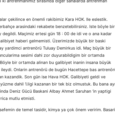
ti ki antrenmanimiz sirasinda diger sahalarda antrenman
lar çekilince en önemli rakibimiz Kara HOK. Ile eslestik.
rbahçe arasindaki rekabete benzetebilirsiniz. Iste böyle bir
degildi. Maçimiz ertesi gün 18 : 00 de idi ve o ana kadar
ibiyet haberi gelmemisti. Üzerimizde büyük bir baski
y yardimci antrenörü Tuluay Demirkus idi. Maç büyük bir
yuncularima sesimi dahi zor duyurabildigim bir ortamda
Böyle bir ortamda alinan bu galibiyet inanin insana büyük
 ileydi. Onlarin antrenörü de bugün Hacettepe bas antrenör
n kazandik. Son gün ise Hava HOK. Galibiyeti geldi ve
üzme dahil 1.ligi kazanan bir tek biz olmustuk. Bu bana ay
tisinda Deniz Gücü Baskani Albay Ahmet Saruhan ‘in yaptigi
ica mutlu etmisti.
efemin de temel tasidir, kimya ya çok önem veririm. Basari