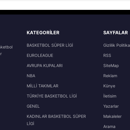
KATEGORILER
SAYFALAR
BASKETBOL SÜPER LİGİ
Gizlilik Politika
sketbol
r
EUROLEAGUE
RSS
AVRUPA KUPALARI
SiteMap
NBA
Reklam
MİLLİ TAKIMLAR
Künye
TÜRKİYE BASKETBOL LİGİ
İletisim
GENEL
Yazarlar
KADINLAR BASKETBOL SÜPER
Makaleler
LİGİ
Arama