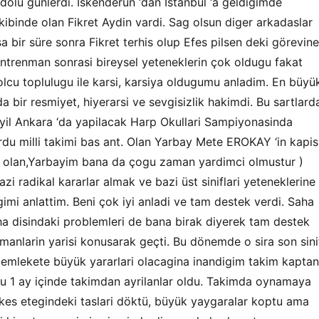
 dolu günlerdi. Iskenderun ‘dan Istanbul ‘a geldigimde
binde olan Fikret Aydin vardi. Sag olsun diger arkadaslar
a bir süre sonra Fikret terhis olup Efes pilsen deki görevine
ntrenman sonrasi bireysel yeteneklerin çok oldugu fakat
lcu toplulugu ile karsi, karsiya oldugumu anladim. En büyü
 bir resmiyet, hiyerarsi ve sevgisizlik hakimdi. Bu sartlard
o yil Ankara ‘da yapilacak Harp Okullari Sampiyonasinda
du milli takimi bas ant. Olan Yarbay Mete EROKAY ‘in kapis
aba olan,Yarbayim bana da çogu zaman yardimci olmustur )
 radikal kararlar almak ve bazi üst siniflari yeteneklerine
i anlattim. Beni çok iyi anladi ve tam destek verdi. Saha
Saha disindaki problemleri de bana birak diyerek tam destek
anlarin yarisi konusarak geçti. Bu dönemde o sira son sini
emlekete büyük yararlari olacagina inandigim takim kaptan
Bu 1 ay içinde takimdan ayrilanlar oldu. Takimda oynamaya
kes etegindeki taslari döktü, büyük yaygaralar koptu ama