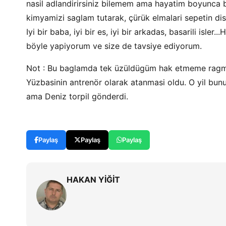
nasil adlandirirsiniz bilemem ama hayatim boyunca
kimyamizi saglam tutarak, çürük elmalari sepetin di
Iyi bir baba, iyi bir es, iyi bir arkadas, basarili isler.
böyle yapiyorum ve size de tavsiye ediyorum.
Not : Bu baglamda tek üzüldügüm hak etmeme ragmen o
Yüzbasinin antrenör olarak atanmasi oldu. O yil bun
ama Deniz torpil gönderdi.
Paylaş
Paylaş
Paylaş
HAKAN YİĞİT