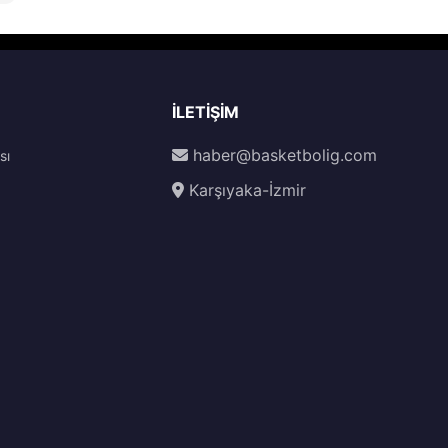
İLETIŞIM
haber@basketbolig.com
sı
Karşıyaka-İzmir