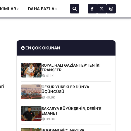
AKIMLAR
DAHA FAZLA
EN ÇOK OKUNAN
ROYAL HALI GAZİANTEP'TEN İKİ
TRANSFER
41.1K
ri
CESUR YÜREKLER DÜNYA
ÜÇÜNCÜSÜ
40.6K
SAKARYA BÜYÜKŞEHİR, DERİN'E
EMANET
39.3K
BOGDANOVİC: AVRUPA