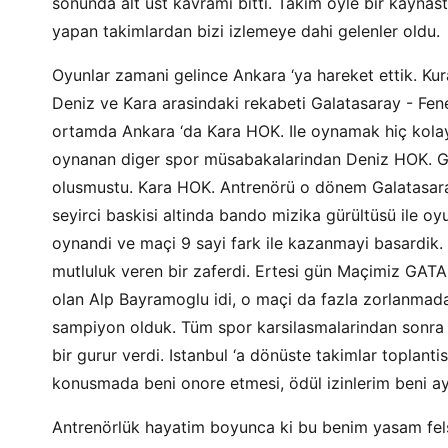
sonunda alt üst kavrami bitti. Takim öyle bir kaynas
yapan takimlardan bizi izlemeye dahi gelenler oldu.
Oyunlar zamani gelince Ankara ‘ya hareket ettik. Kura
Deniz ve Kara arasindaki rekabeti Galatasaray - Fene
ortamda Ankara ‘da Kara HOK. Ile oynamak hiç kolay 
oynanan diger spor müsabakalarindan Deniz HOK. Gal
olusmustu. Kara HOK. Antrenörü o dönem Galatasara
seyirci baskisi altinda bando mizika gürültüsü ile o
oynandi ve maçi 9 sayi fark ile kazanmayi basardik. 
mutluluk veren bir zaferdi. Ertesi gün Maçimiz GATA
olan Alp Bayramoglu idi, o maçi da fazla zorlanmada
sampiyon olduk. Tüm spor karsilasmalarindan sonra y
bir gurur verdi. Istanbul ‘a dönüste takimlar toplan
konusmada beni onore etmesi, ödül izinlerim beni ayr
Antrenörlük hayatim boyunca ki bu benim yasam fels