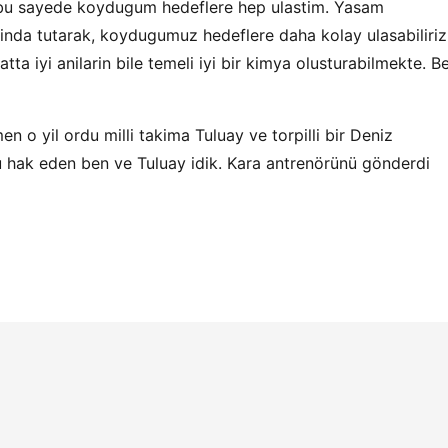
 bu sayede koydugum hedeflere hep ulastim. Yasam
sinda tutarak, koydugumuz hedeflere daha kolay ulasabiliriz
..Hatta iyi anilarin bile temeli iyi bir kimya olusturabilmekte. B
 yil ordu milli takima Tuluay ve torpilli bir Deniz
u hak eden ben ve Tuluay idik. Kara antrenörünü gönderdi