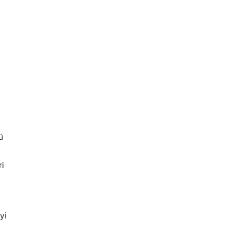
ü
ri
yi