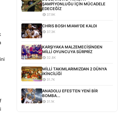
ŞAMPİYONLUĞU İÇİN MÜCADELE
EDECEĞİZ
37.9K
CHRIS BOSH MIAMI'DE KALDI
37.3K
k
a
KARŞIYAKA MALZEMECİSİNDEN
MİLLİ OYUNCUYA SÜRPRİZ
32.8K
ini
MİLLİ TAKIMLARIMIZDAN 2 DÜNYA
İKİNCİLİĞİ
31.7K
ANADOLU EFES'TEN YENİ BİR
BOMBA...
f
31.1K
i