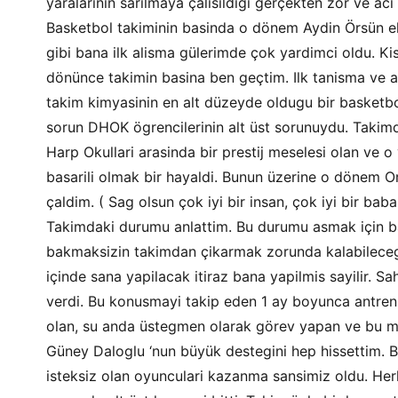
yaralarinin sarilmaya çalisildigi gerçekten zor ve aci
Basketbol takiminin basinda o dönem Aydin Örsün eki
gibi bana ilk alisma gülerimde çok yardimci oldu. Kis
dönünce takimin basina ben geçtim. Ilk tanisma ve a
takim kimyasinin en alt düzeyde oldugu bir basketbo
sorun DHOK ögrencilerinin alt üst sorunuydu. Takimda
Harp Okullari arasinda bir prestij meselesi olan ve 
basarili olmak bir hayaldi. Bunun üzerine o dönem Or
çaldim. ( Sag olsun çok iyi bir insan, çok iyi bir b
Takimdaki durumu anlattim. Bu durumu asmak için bazi
bakmaksizin takimdan çikarmak zorunda kalabilecegim
içinde sana yapilacak itiraz bana yapilmis sayilir. 
verdi. Bu konusmayi takip eden 1 ay boyunca antrenm
olan, su anda üstegmen olarak görev yapan ve bu m
Güney Daloglu ‘nun büyük destegini hep hissettim. 
isteksiz olan oyunculari kazanma sansimiz oldu. Her