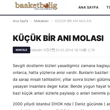
ANA SAYFA
T
Ana Sayfa
›
Makaleler
›
KÜÇÜK BİR ANI MOLASI
KÜÇÜK BİR ANI MOLASI
HAKAN YİĞİT
01.01.2014 18:15
2.7K
MAKALE
Sevgili dostlarim bizleri yasadigimiz zamana baglayan
onlarca, hatta yüzlerce anisi vardir. Bunlarin bazilar
da sarap misali tatlilastirir, yillar sonra bizleri gülüm
yasayan insanlara deger katar. Bende yogun hayat 
bazi küçük anlari sizlerle paylasip o anlari benimle
2000 yiliydi Istanbul DHOK nda ( Deniz gücünde ) a