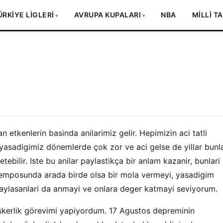
ÜRKİYE LİGLERİ
AVRUPA KUPALARI
NBA
MİLLİ T
 etkenlerin basinda anilarimiz gelir. Hepimizin aci tatli
i yasadigimiz dönemlerde çok zor ve aci gelse de yillar bunla
setebilir. Iste bu anilar paylastikça bir anlam kazanir, bunlari
temposunda arada birde olsa bir mola vermeyi, yasadigim
 paylasanlari da anmayi ve onlara deger katmayi seviyorum.
skerlik görevimi yapiyordum. 17 Agustos depreminin