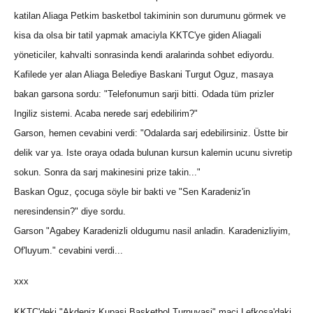
katilan Aliaga Petkim basketbol takiminin son durumunu görmek ve
kisa da olsa bir tatil yapmak amaciyla KKTC'ye giden Aliagali
yöneticiler, kahvalti sonrasinda kendi aralarinda sohbet ediyordu.
Kafilede yer alan Aliaga Belediye Baskani Turgut Oguz, masaya
bakan garsona sordu: "Telefonumun sarji bitti. Odada tüm prizler
Ingiliz sistemi. Acaba nerede sarj edebilirim?"
Garson, hemen cevabini verdi: "Odalarda sarj edebilirsiniz. Üstte bir
delik var ya. Iste oraya odada bulunan kursun kalemin ucunu sivretip
sokun. Sonra da sarj makinesini prize takin..."
Baskan Oguz, çocuga söyle bir bakti ve "Sen Karadeniz'in
neresindensin?" diye sordu.
Garson "Agabey Karadenizli oldugumu nasil anladin. Karadenizliyim,
Of'luyum." cevabini verdi...
xxx
KKTC'deki "Akdeniz Kupasi Basketbol Turnuvasi" maçi Lefkosa'daki