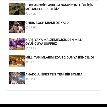
BOGDANOVİC: AVRUPA ŞAMPİYONLUĞU İÇİN
MÜCADELE EDECEĞİZ
37.9K
CHRIS BOSH MIAMI'DE KALDI
37.3K
KARŞIYAKA MALZEMECİSİNDEN MİLLİ
OYUNCUYA SÜRPRİZ
32.8K
MİLLİ TAKIMLARIMIZDAN 2 DÜNYA İKİNCİLİĞİ
31.7K
ANADOLU EFES'TEN YENİ BİR BOMBA...
31.1K