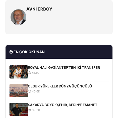
AVNİ ERBOY
EN ÇOK OKUNAN
ROYAL HALI GAZİANTEP'TEN İKİ TRANSFER
41.1K
CESUR YÜREKLER DÜNYA ÜÇÜNCÜSÜ
40.6K
SAKARYA BÜYÜKŞEHİR, DERİN'E EMANET
39.3K