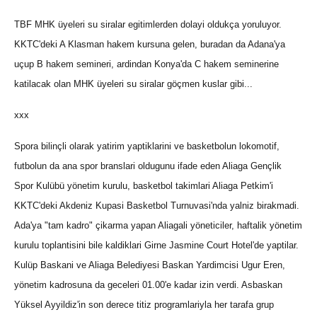
TBF MHK üyeleri su siralar egitimlerden dolayi oldukça yoruluyor.
KKTC'deki A Klasman hakem kursuna gelen, buradan da Adana'ya
uçup B hakem semineri, ardindan Konya'da C hakem seminerine
katilacak olan MHK üyeleri su siralar göçmen kuslar gibi...
xxx
Spora bilinçli olarak yatirim yaptiklarini ve basketbolun lokomotif,
futbolun da ana spor branslari oldugunu ifade eden Aliaga Gençlik
Spor Kulübü yönetim kurulu, basketbol takimlari Aliaga Petkim'i
KKTC'deki Akdeniz Kupasi Basketbol Turnuvasi'nda yalniz birakmadi.
Ada'ya "tam kadro" çikarma yapan Aliagali yöneticiler, haftalik yönetim
kurulu toplantisini bile kaldiklari Girne Jasmine Court Hotel'de yaptilar.
Kulüp Baskani ve Aliaga Belediyesi Baskan Yardimcisi Ugur Eren,
yönetim kadrosuna da geceleri 01.00'e kadar izin verdi. Asbaskan
Yüksel Ayyildiz'in son derece titiz programlariyla her tarafa grup