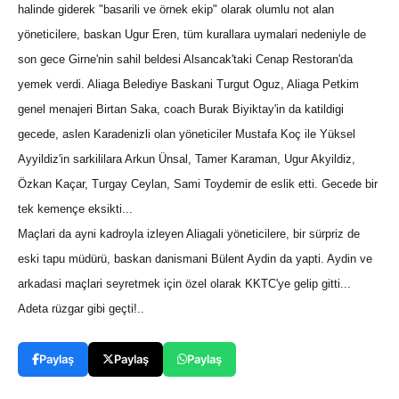
halinde giderek "basarili ve örnek ekip" olarak olumlu not alan
yöneticilere, baskan Ugur Eren, tüm kurallara uymalari nedeniyle de
son gece Girne'nin sahil beldesi Alsancak'taki Cenap Restoran'da
yemek verdi. Aliaga Belediye Baskani Turgut Oguz, Aliaga Petkim
genel menajeri Birtan Saka, coach Burak Biyiktay'in da katildigi
gecede, aslen Karadenizli olan yöneticiler Mustafa Koç ile Yüksel
Ayyildiz'in sarkililara Arkun Ünsal, Tamer Karaman, Ugur Akyildiz,
Özkan Kaçar, Turgay Ceylan, Sami Toydemir de eslik etti. Gecede bir
tek kemençe eksikti...
Maçlari da ayni kadroyla izleyen Aliagali yöneticilere, bir sürpriz de
eski tapu müdürü, baskan danismani Bülent Aydin da yapti. Aydin ve
arkadasi maçlari seyretmek için özel olarak KKTC'ye gelip gitti...
Adeta rüzgar gibi geçti!..
Paylaş
Paylaş
Paylaş