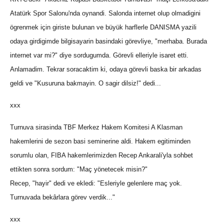
Atatürk Spor Salonu'nda oynandi. Salonda internet olup olmadigini
ögrenmek için giriste bulunan ve büyük harflerle DANISMA yazili
odaya girdigimde bilgisayarin basindaki görevliye, "merhaba. Burada
internet var mi?" diye sordugumda. Görevli elleriyle isaret etti.
Anlamadim. Tekrar soracaktim ki, odaya görevli baska bir arkadas
geldi ve "Kusuruna bakmayin. O sagir dilsiz!" dedi...
xxx
Turnuva sirasinda TBF Merkez Hakem Komitesi A Klasman
hakemlerini de sezon basi seminerine aldi. Hakem egitiminden
sorumlu olan, FIBA hakemlerimizden Recep Ankarali'yla sohbet
ettikten sonra sordum: "Maç yönetecek misin?"
Recep, "hayir" dedi ve ekledi: "Esleriyle gelenlere maç yok.
Turnuvada bekârlara görev verdik..."
xxx