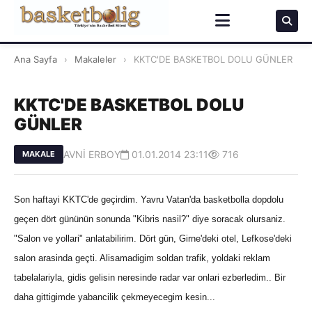
Ana Sayfa
›
Makaleler
›
KKTC'DE BASKETBOL DOLU GÜNLER
KKTC'DE BASKETBOL DOLU
GÜNLER
AVNİ ERBOY
01.01.2014 23:11
716
MAKALE
Son haftayi KKTC'de geçirdim. Yavru Vatan'da basketbolla dopdolu
geçen dört gününün sonunda "Kibris nasil?" diye soracak olursaniz.
"Salon ve yollari" anlatabilirim. Dört gün, Girne'deki otel, Lefkose'deki
salon arasinda geçti. Alisamadigim soldan trafik, yoldaki reklam
tabelalariyla, gidis gelisin neresinde radar var onlari ezberledim.. Bir
daha gittigimde yabancilik çekmeyecegim kesin...