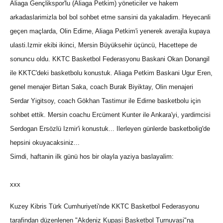
Aliaga Gençlikspor'lu (Aliaga Petkim) yöneticiler ve hakem
arkadaslarimizla bol bol sohbet etme sansini da yakaladim. Heyecanli
geçen maçlarda, Olin Edirne, Aliaga Petkim'i yenerek averajla kupaya
ulasti.Izmir ekibi ikinci, Mersin Büyüksehir üçüncü, Hacettepe de
sonuncu oldu. KKTC Basketbol Federasyonu Baskani Okan Donangil
ile KKTC'deki basketbolu konustuk. Aliaga Petkim Baskani Ugur Eren,
genel menajer Birtan Saka, coach Burak Biyiktay, Olin menajeri
Serdar Yigitsoy, coach Gökhan Tastimur ile Edirne basketbolu için
sohbet ettik. Mersin coachu Ercüment Kunter ile Ankara'yi, yardimcisi
Serdogan Ersözlü Izmir'i konustuk... Ilerleyen günlerde basketbolig'de
hepsini okuyacaksiniz...
Simdi, haftanin ilk günü hos bir olayla yaziya baslayalim:
xxx
Kuzey Kibris Türk Cumhuriyeti'nde KKTC Basketbol Federasyonu
tarafindan düzenlenen "Akdeniz Kupasi Basketbol Turnuvasi"na