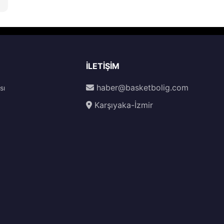
İLETIŞIM
haber@basketbolig.com
sı
Karşıyaka-İzmir