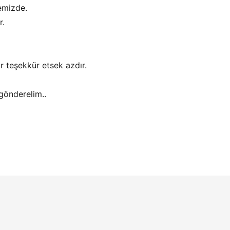
emizde.
r.
 teşekkür etsek azdır.
gönderelim..