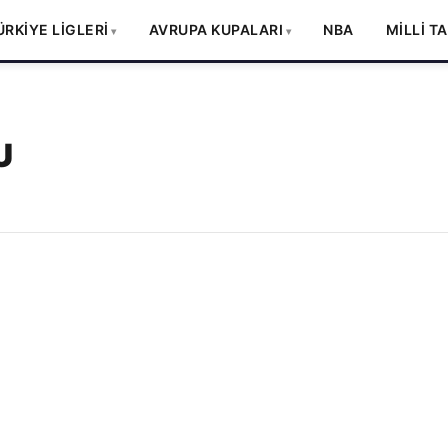
ÜRKİYE LİGLERİ
AVRUPA KUPALARI
NBA
MİLLİ T
U