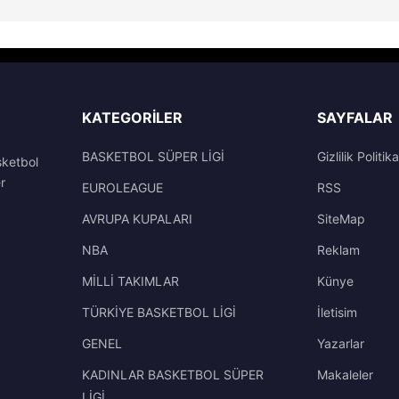
KATEGORILER
SAYFALAR
BASKETBOL SÜPER LİGİ
Gizlilik Politika
sketbol
r
EUROLEAGUE
RSS
AVRUPA KUPALARI
SiteMap
NBA
Reklam
MİLLİ TAKIMLAR
Künye
TÜRKİYE BASKETBOL LİGİ
İletisim
GENEL
Yazarlar
KADINLAR BASKETBOL SÜPER
Makaleler
LİGİ