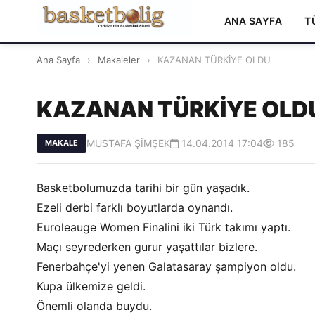
ANA SAYFA
T
Ana Sayfa
›
Makaleler
›
KAZANAN TÜRKİYE OLDU
KAZANAN TÜRKİYE OLD
MUSTAFA ŞİMŞEK
14.04.2014 17:04
185
MAKALE
Basketbolumuzda tarihi bir gün yaşadık.
Ezeli derbi farklı boyutlarda oynandı.
Euroleauge Women Finalini iki Türk takımı yaptı.
Maçı seyrederken gurur yaşattılar bizlere.
Fenerbahçe'yi yenen Galatasaray şampiyon oldu.
Kupa ülkemize geldi.
Önemli olanda buydu.