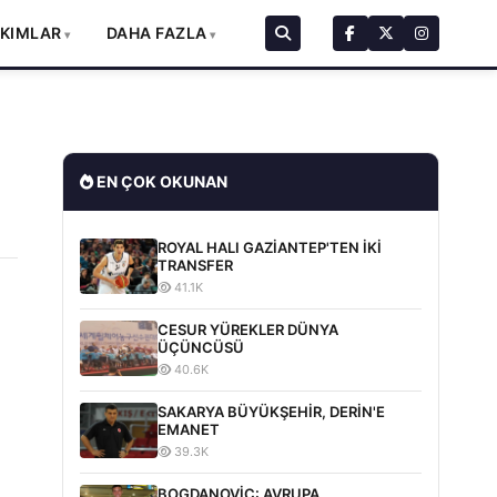
AKIMLAR
DAHA FAZLA
EN ÇOK OKUNAN
ROYAL HALI GAZİANTEP'TEN İKİ
TRANSFER
41.1K
CESUR YÜREKLER DÜNYA
ÜÇÜNCÜSÜ
40.6K
SAKARYA BÜYÜKŞEHİR, DERİN'E
EMANET
39.3K
BOGDANOVİC: AVRUPA