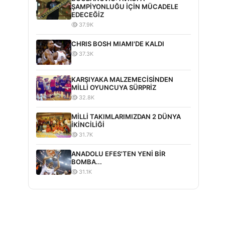
ŞAMPİYONLUĞU İÇİN MÜCADELE
EDECEĞİZ
37.9K
CHRIS BOSH MIAMI'DE KALDI
37.3K
KARŞIYAKA MALZEMECİSİNDEN
MİLLİ OYUNCUYA SÜRPRİZ
32.8K
MİLLİ TAKIMLARIMIZDAN 2 DÜNYA
İKİNCİLİĞİ
31.7K
ANADOLU EFES'TEN YENİ BİR
BOMBA...
31.1K