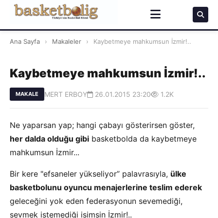
Ana Sayfa
›
Makaleler
›
Kaybetmeye mahkumsun İzmir!..
Kaybetmeye mahkumsun İzmir!..
MERT ERBOY
26.01.2015 23:20
1.2K
MAKALE
Ne yaparsan yap; hangi çabayı gösterirsen göster,
her dalda olduğu gibi
basketbolda da kaybetmeye
mahkumsun İzmir...
Bir kere "efsaneler yükseliyor” palavrasıyla,
ülke
basketbolunu oyuncu menajerlerine teslim ederek
geleceğini yok eden federasyonun sevemediği,
sevmek istemediği isimsin İzmir!..