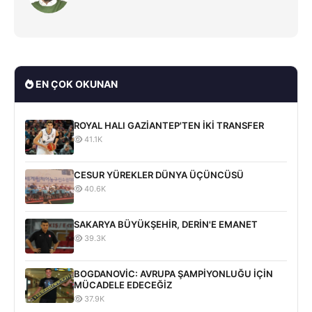
EN ÇOK OKUNAN
ROYAL HALI GAZİANTEP'TEN İKİ TRANSFER
41.1K
CESUR YÜREKLER DÜNYA ÜÇÜNCÜSÜ
40.6K
SAKARYA BÜYÜKŞEHİR, DERİN'E EMANET
39.3K
BOGDANOVİC: AVRUPA ŞAMPİYONLUĞU İÇİN
MÜCADELE EDECEĞİZ
37.9K