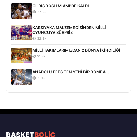
CHRIS BOSH MIAMI'DE KALDI
37.3K
KARŞIYAKA MALZEMECİSİNDEN MİLLİ
OYUNCUYA SÜRPRİZ
32.8K
MİLLİ TAKIMLARIMIZDAN 2 DÜNYA İKİNCİLİĞİ
31.7K
ANADOLU EFES'TEN YENİ BİR BOMBA...
31.1K
BASKET
BOLİG