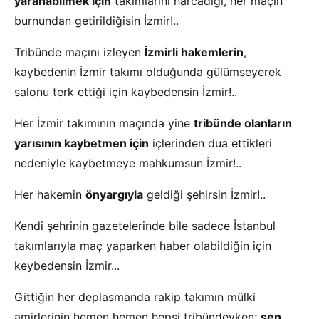
yaranabilmek için
takımlarını harcadığı, her maçın
burnundan getirildiğisin İzmir!..
Tribünde maçını izleyen
İzmirli hakemlerin
,
kaybedenin İzmir takımı olduğunda gülümseyerek
salonu terk ettiği için kaybedensin İzmir!..
Her İzmir takımının maçında yine
tribünde olanların
yarısının kaybetmen için
içlerinden dua ettikleri
nedeniyle kaybetmeye mahkumsun İzmir!..
Her hakemin
önyargıyla
geldiği şehirsin İzmir!..
Kendi şehrinin gazetelerinde bile sadece İstanbul
takımlarıyla maç yaparken haber olabildiğin için
keybedensin İzmir...
Gittiğin her deplasmanda rakip takımın mülki
amirlerinin hemen hemen hepsi tribündeyken;
sen