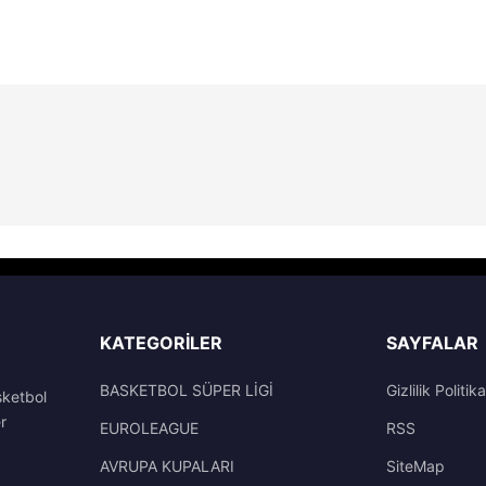
KATEGORILER
SAYFALAR
BASKETBOL SÜPER LİGİ
Gizlilik Politika
sketbol
r
EUROLEAGUE
RSS
AVRUPA KUPALARI
SiteMap