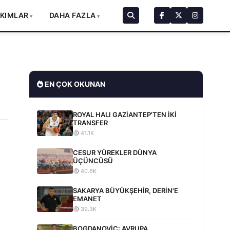
AKIMLAR
DAHA FAZLA
EN ÇOK OKUNAN
ROYAL HALI GAZİANTEP'TEN İKİ
TRANSFER
41.1K
CESUR YÜREKLER DÜNYA
ÜÇÜNCÜSÜ
40.6K
SAKARYA BÜYÜKŞEHİR, DERİN'E
EMANET
39.3K
BOGDANOVİC: AVRUPA