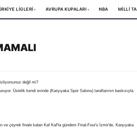
ÜRKİYE LİGLERİ
AVRUPA KUPALARI
NBA
MİLLİ T
RMAMALI
izliyorsunuz değil mi?
vuruyor. Üstelik kendi evinde (Karşıyaka Spor Salonu) taraftarının baskısıyla
 ve çeyrek finale kalan Kaf Kaf'ta gündem Final-Four'u İzmir'de, Karşıyaka