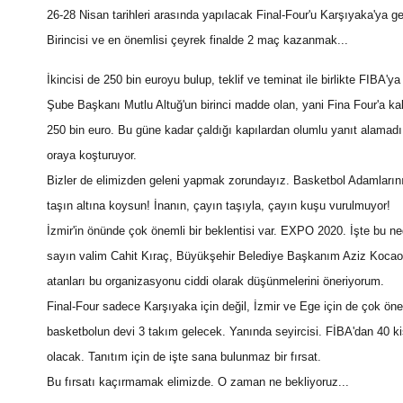
26-28 Nisan tarihleri arasında yapılacak Final-Four'u Karşıyaka'ya 
Birincisi ve en önemlisi çeyrek finalde 2 maç kazanmak...
İkincisi de 250 bin euroyu bulup, teklif ve teminat ile birlikte FIBA'
Şube Başkanı Mutlu Altuğ'un birinci madde olan, yani Fina Four'a ka
250 bin euro. Bu güne kadar çaldığı kapılardan olumlu yanıt alamadı
oraya koşturuyor.
Bizler de elimizden geleni yapmak zorundayız. Basketbol Adamlarını v
taşın altına koysun! İnanın, çayın taşıyla, çayın kuşu vurulmuyor!
İzmir'in önünde çok önemli bir beklentisi var. EXPO 2020. İşte bu ne
sayın valim Cahit Kıraç, Büyükşehir Belediye Başkanım Aziz Kocaoğ
atanları bu organizasyonu ciddi olarak düşünmelerini öneriyorum.
Final-Four sadece Karşıyaka için değil, İzmir ve Ege için de çok önem
basketbolun devi 3 takım gelecek. Yanında seyircisi. FİBA'dan 40 kişi
olacak. Tanıtım için de işte sana bulunmaz bir fırsat.
Bu fırsatı kaçırmamak elimizde. O zaman ne bekliyoruz...