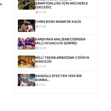
ŞAMPİYONLUĞU İÇİN MÜCADELE
ar.
EDECEĞİZ
37.9K
CHRIS BOSH MIAMI'DE KALDI
37.3K
KARŞIYAKA MALZEMECİSİNDEN
MİLLİ OYUNCUYA SÜRPRİZ
32.8K
MİLLİ TAKIMLARIMIZDAN 2 DÜNYA
İKİNCİLİĞİ
31.7K
ANADOLU EFES'TEN YENİ BİR
BOMBA...
31.1K