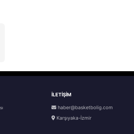
İLETIŞIM
haber@basketbolig.com
sı
Karşıyaka-İzmir