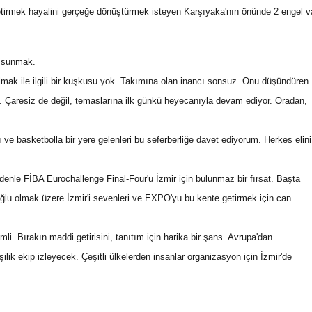
getirmek hayalini gerçeğe dönüştürmek isteyen Karşıyaka'nın önünde 2 engel v
ya sunmak.
lmak ile ilgili bir kuşkusu yok. Takımına olan inancı sonsuz. Onu düşündüren
. Çaresiz de değil, temaslarına ilk günkü heyecanıyla devam ediyor. Oradan,
e basketbolla bir yere gelenleri bu seferberliğe davet ediyorum. Herkes elini
denle FİBA Eurochallenge Final-Four'u İzmir için bulunmaz bir fırsat. Başta
lu olmak üzere İzmir'i sevenleri ve EXPO'yu bu kente getirmek için can
li. Bırakın maddi getirisini, tanıtım için harika bir şans. Avrupa'dan
lik ekip izleyecek. Çeşitli ülkelerden insanlar organizasyon için İzmir'de