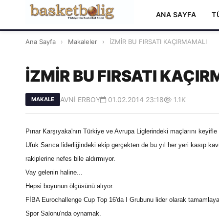
ANA SAYFA
T
Ana Sayfa
›
Makaleler
›
İZMİR BU FIRSATI KAÇIRMAMALI
İZMİR BU FIRSATI KAÇI
AVNİ ERBOY
01.02.2014 23:18
1.1K
MAKALE
Pınar Karşıyaka'nın Türkiye ve Avrupa Liglerindeki maçlarını keyifle 
Ufuk Sarıca liderliğindeki ekip gerçekten de bu yıl her yeri kasıp ka
rakiplerine nefes bile aldırmıyor.
Vay gelenin haline...
Hepsi boyunun ölçüsünü alıyor.
FİBA Eurochallenge Cup Top 16'da I Grubunu lider olarak tamamlayan
Spor Salonu'nda oynamak.