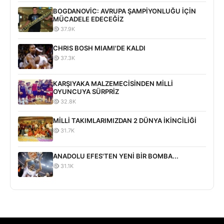
BOGDANOVİC: AVRUPA ŞAMPİYONLUĞU İÇİN
MÜCADELE EDECEĞİZ
37.9K
CHRIS BOSH MIAMI'DE KALDI
37.3K
KARŞIYAKA MALZEMECİSİNDEN MİLLİ
OYUNCUYA SÜRPRİZ
32.8K
MİLLİ TAKIMLARIMIZDAN 2 DÜNYA İKİNCİLİĞİ
31.7K
ANADOLU EFES'TEN YENİ BİR BOMBA...
31.1K