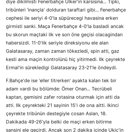
diye dikilmisti Fenerbahçe Ülker'in karsisina... Tipki,
tribünleri ‘inançla' dolduran taraftari gibi... Fenerbahçe
cephesi ile seriyi 4-0'la süpürecegi havasina erken
girmisti sanki. Maça Fenerbahçe 4-0'la basladi ancak
bu skorun maçtaki ilk ve son öne geçisi olacagindan
habersizdi. 11-0'lik seriyle direksiyonu ele alan
Galatasaray, zaman zaman tökezledi, spin atti, gaz
kesti ama maçin kontrolünü hiç yitirmedi. Ilk çeyrekte
Ermal'in sürekledigi Galatasaray 23-21'le öndeydi.
F.Bahçe'de ise ‘eller titrerken' ayakta kalan tek bir
adam vardi bu bölümde: Ömer Onan... Tecrübeli
kaptan, gemisini zafer rotasina oturmak için atti da
atti. Ilk çeyrekteki 21 sayinin 15'i de ona aitti. Ikinci
çeyrekte tribünün destegiyle cosan Aslan, 18.
Dakikada 49-26'yla belki de maçi erken bitirme
sansini ele geçirdi. Ancak son 2 dakika içinde Ukic'in