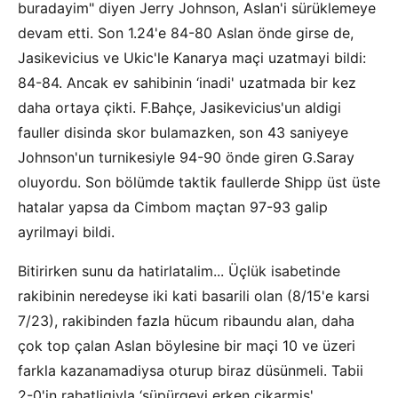
buradayim" diyen Jerry Johnson, Aslan'i sürüklemeye
devam etti. Son 1.24'e 84-80 Aslan önde girse de,
Jasikevicius ve Ukic'le Kanarya maçi uzatmayi bildi:
84-84. Ancak ev sahibinin ‘inadi' uzatmada bir kez
daha ortaya çikti. F.Bahçe, Jasikevicius'un aldigi
fauller disinda skor bulamazken, son 43 saniyeye
Johnson'un turnikesiyle 94-90 önde giren G.Saray
oluyordu. Son bölümde taktik faullerde Shipp üst üste
hatalar yapsa da Cimbom maçtan 97-93 galip
ayrilmayi bildi.
Bitirirken sunu da hatirlatalim... Üçlük isabetinde
rakibinin neredeyse iki kati basarili olan (8/15'e karsi
7/23), rakibinden fazla hücum ribaundu alan, daha
çok top çalan Aslan böylesine bir maçi 10 ve üzeri
farkla kazanamadiysa oturup biraz düsünmeli. Tabii
2-0'in rahatligiyla ‘süpürgeyi erken çikarmis'