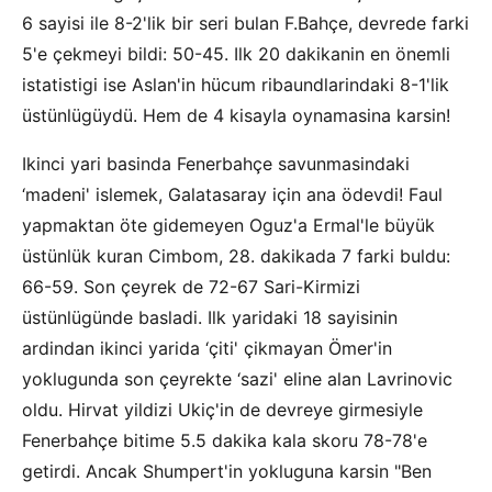
6 sayisi ile 8-2'lik bir seri bulan F.Bahçe, devrede farki
5'e çekmeyi bildi: 50-45. Ilk 20 dakikanin en önemli
istatistigi ise Aslan'in hücum ribaundlarindaki 8-1'lik
üstünlügüydü. Hem de 4 kisayla oynamasina karsin!
Ikinci yari basinda Fenerbahçe savunmasindaki
‘madeni' islemek, Galatasaray için ana ödevdi! Faul
yapmaktan öte gidemeyen Oguz'a Ermal'le büyük
üstünlük kuran Cimbom, 28. dakikada 7 farki buldu:
66-59. Son çeyrek de 72-67 Sari-Kirmizi
üstünlügünde basladi. Ilk yaridaki 18 sayisinin
ardindan ikinci yarida ‘çiti' çikmayan Ömer'in
yoklugunda son çeyrekte ‘sazi' eline alan Lavrinovic
oldu. Hirvat yildizi Ukiç'in de devreye girmesiyle
Fenerbahçe bitime 5.5 dakika kala skoru 78-78'e
getirdi. Ancak Shumpert'in yokluguna karsin "Ben