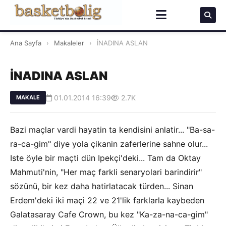
Ana Sayfa
›
Makaleler
›
İNADINA ASLAN
İNADINA ASLAN
01.01.2014 16:39
2.7K
MAKALE
Bazi maçlar vardi hayatin ta kendisini anlatir... "Ba-sa-
ra-ca-gim" diye yola çikanin zaferlerine sahne olur...
Iste öyle bir maçti dün Ipekçi'deki... Tam da Oktay
Mahmuti'nin, "Her maç farkli senaryolari barindirir"
sözünü, bir kez daha hatirlatacak türden... Sinan
Erdem'deki iki maçi 22 ve 21'lik farklarla kaybeden
Galatasaray Cafe Crown, bu kez "Ka-za-na-ca-gim"