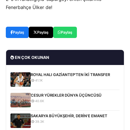
Fenerbahçe Ülker de!
Paylaş
Paylaş
Paylaş
EN ÇOK OKUNAN
ROYAL HALI GAZİANTEP'TEN İKİ TRANSFER
41.1K
CESUR YÜREKLER DÜNYA ÜÇÜNCÜSÜ
40.6K
SAKARYA BÜYÜKŞEHİR, DERİN'E EMANET
39.3K