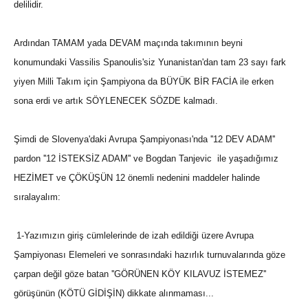
delilidir.
Ardından TAMAM yada DEVAM maçında takımının beyni
konumundaki Vassilis Spanoulis'siz Yunanistan'dan tam 23 sayı fark
yiyen Milli Takım için Şampiyona da BÜYÜK BİR FACİA ile erken
sona erdi ve artık SÖYLENECEK SÖZDE kalmadı.
Şimdi de Slovenya'daki Avrupa Şampiyonası'nda ''12 DEV ADAM''
pardon ''12 İSTEKSİZ ADAM'' ve Bogdan Tanjevic ile yaşadığımız
HEZİMET ve ÇÖKÜŞÜN 12 önemli nedenini maddeler halinde
sıralayalım:
1-Yazımızın giriş cümlelerinde de izah edildiği üzere Avrupa
Şampiyonası Elemeleri ve sonrasındaki hazırlık turnuvalarında göze
çarpan değil göze batan ''GÖRÜNEN KÖY KILAVUZ İSTEMEZ''
görüşünün (KÖTÜ GİDİŞİN) dikkate alınmaması...