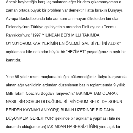
Ancak kaybettiğin karşılaşmalardan eğer bir ders çıkaramıyorsan o
zaman ortada büyük bir problem var demektir.Hatta bırakın Dünyayı,
Avrupa Basketbolunda bile adı-sanı anılmayan ülkelerden biri olan
Finlandiya'nın Türkiye galibiyetinin ardından Finli oyuncu Teemu
Rannikko'nun; ''1997 YILINDAN BERİ MİLLİ TAKIMDA
OYNUYORUM.KARİYERİMİN EN ÖNEMLİ GALİBİYETİNİ ALDIK''
açıklaması bile ne kadar büyük bir ''HEZİMET'' yaşadığımızın açık bir
kanıtıdır.
Yine 56 yıldır resmi maçlarda bileğini bükemediğimiz İtalya karşısında
alınan ağır yenilginin ardından düzenlenen basın toplantısında 9 yıllık
Milli Takım Coach'u Bogdan Tanjevic'in;''TAKIMDA TAM OLARAK
NASIL BİR SORUN OLDUĞUNU BİLMİYORUM.BELKİ DE SORUN
BENDEN KAYNAKLANIYOR(!) BUNUN ÜZERİNDE BİR DAHA
DÜŞÜNMEM GEREKİYOR'' şeklinde bir açıklama yapması bile ne
durumda olduğumuzun(TAKIMDAN HABERSİZLİĞİN) yine açık bir