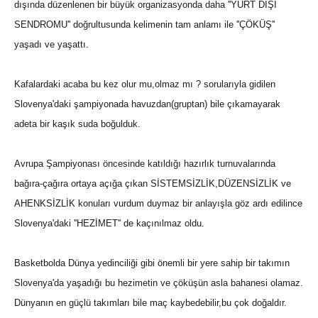
dışında düzenlenen bir büyük organizasyonda daha ''YURT DIŞI
SENDROMU'' doğrultusunda kelimenin tam anlamı ile ''ÇÖKÜŞ''
yaşadı ve yaşattı.
Kafalardaki acaba bu kez olur mu,olmaz mı ? sorularıyla gidilen
Slovenya'daki şampiyonada havuzdan(gruptan) bile çıkamayarak
adeta bir kaşık suda boğulduk.
Avrupa Şampiyonası öncesinde katıldığı hazırlık turnuvalarında
bağıra-çağıra ortaya açığa çıkan SİSTEMSİZLİK,DÜZENSİZLİK ve
AHENKSİZLİK konuları vurdum duymaz bir anlayışla göz ardı edilince
Slovenya'daki ''HEZİMET'' de kaçınılmaz oldu.
Basketbolda Dünya yedinciliği gibi önemli bir yere sahip bir takımın
Slovenya'da yaşadığı bu hezimetin ve çöküşün asla bahanesi olamaz.
Dünyanın en güçlü takımları bile maç kaybedebilir,bu çok doğaldır.