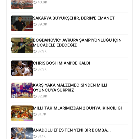
40.6K
SAKARYA BÜYÜKŞEHİR, DERİN'E EMANET
39.3K
BOGDANOVİC: AVRUPA ŞAMPİYONLUĞU İÇİN
MÜCADELE EDECEĞİZ
37.9K
CHRIS BOSH MIAMI'DE KALDI
37.3K
KARŞIYAKA MALZEMECİSİNDEN MİLLİ
OYUNCUYA SÜRPRİZ
32.8K
MİLLİ TAKIMLARIMIZDAN 2 DÜNYA İKİNCİLİĞİ
31.7K
ANADOLU EFES'TEN YENİ BİR BOMBA...
31.1K