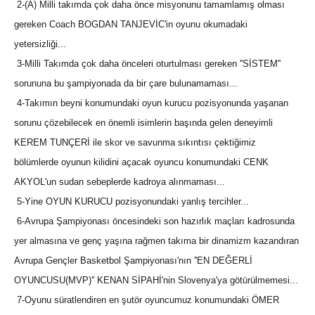
2-(A) Milli takımda çok daha önce misyonunu tamamlamış olması
gereken Coach BOGDAN TANJEVİC'in oyunu okumadaki
yetersizliği...
3-Milli Takımda çok daha önceleri oturtulması gereken ''SİSTEM''
sorununa bu şampiyonada da bir çare bulunamaması...
4-Takımın beyni konumundaki oyun kurucu pozisyonunda yaşanan
sorunu çözebilecek en önemli isimlerin başında gelen deneyimli
KEREM TUNÇERİ ile skor ve savunma sıkıntısı çektiğimiz
bölümlerde oyunun kilidini açacak oyuncu konumundaki CENK
AKYOL'un sudan sebeplerde kadroya alınmaması...
5-Yine OYUN KURUCU pozisyonundaki yanlış tercihler...
6-Avrupa Şampiyonası öncesindeki son hazırlık maçları kadrosunda
yer almasına ve genç yaşına rağmen takıma bir dinamizm kazandıran
Avrupa Gençler Basketbol Şampiyonası'nın ''EN DEĞERLİ
OYUNCUSU(MVP)'' KENAN SİPAHİ'nin Slovenya'ya götürülmemesi...
7-Oyunu süratlendiren en şutör oyuncumuz konumundaki ÖMER