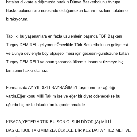
hataları dikkate aldığımızda bırakın Dünya Basketbolunu Avrupa
Basketbolunun bile neresinde olduğumuzun kararını sizlerin takdirine
bırakıyorum.
Tabii ki bu yaşananlara en fazla üzülenlerin başında TBF Başkanı
Turgay DEMİREL geliyordur.Öncelikle Türk Basketbolunun gelişmesi
ve Dünya devleriyle boy ölçüşebilmesi için gecesini-gündüzüne katan
Turgay DEMİREL'i ve onun şahsında ülkemiz insanını üzmeye hiç
kimsenin hakkı olamaz.
Formanızda AY-YILDIZLI BAYRAĞIMIZI taşımanın bir ağırlığı
vardır.Eğer konu Mİlli Takım ise ve eğer bir diyet ödenecekse bu
uğurda hiç bir fedakarlıktan kaçınılmamalıdır.
KISACA,YETER ARTIK BU SON OLSUN DİYOR,(A) MİLLİ
BASKETBOL TAKIMIMIZLA ÜLKECE BİR KEZ DAHA '' HEZİMET VE