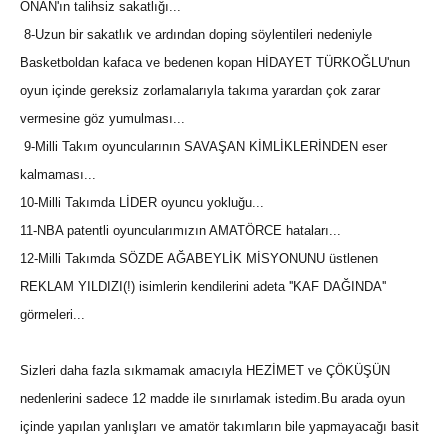
ONAN'ın talihsiz sakatlığı...
8-Uzun bir sakatlık ve ardından doping söylentileri nedeniyle
Basketboldan kafaca ve bedenen kopan HİDAYET TÜRKOĞLU'nun
oyun içinde gereksiz zorlamalarıyla takıma yarardan çok zarar
vermesine göz yumulması...
9-Milli Takım oyuncularının SAVAŞAN KİMLİKLERİNDEN eser
kalmaması...
10-Milli Takımda LİDER oyuncu yokluğu...
11-NBA patentli oyuncularımızın AMATÖRCE hataları...
12-Milli Takımda SÖZDE AĞABEYLİK MİSYONUNU üstlenen
REKLAM YILDIZI(!) isimlerin kendilerini adeta ''KAF DAĞINDA''
görmeleri...
Sizleri daha fazla sıkmamak amacıyla HEZİMET ve ÇÖKÜŞÜN
nedenlerini sadece 12 madde ile sınırlamak istedim.Bu arada oyun
içinde yapılan yanlışları ve amatör takımların bile yapmayacağı basit