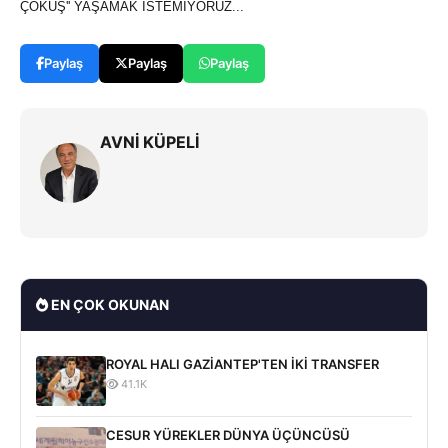
ÇÖKÜŞ'' YAŞAMAK İSTEMİYORUZ...
Paylaş
Paylaş
Paylaş
AVNİ KÜPELİ
EN ÇOK OKUNAN
ROYAL HALI GAZİANTEP'TEN İKİ TRANSFER
41.1K
CESUR YÜREKLER DÜNYA ÜÇÜNCÜSÜ