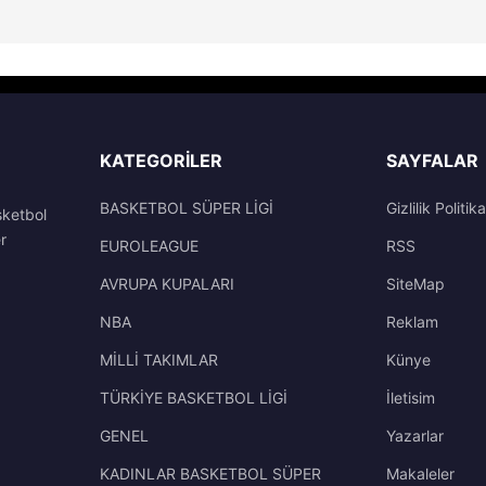
KATEGORILER
SAYFALAR
BASKETBOL SÜPER LİGİ
Gizlilik Politika
sketbol
r
EUROLEAGUE
RSS
AVRUPA KUPALARI
SiteMap
NBA
Reklam
MİLLİ TAKIMLAR
Künye
TÜRKİYE BASKETBOL LİGİ
İletisim
GENEL
Yazarlar
KADINLAR BASKETBOL SÜPER
Makaleler