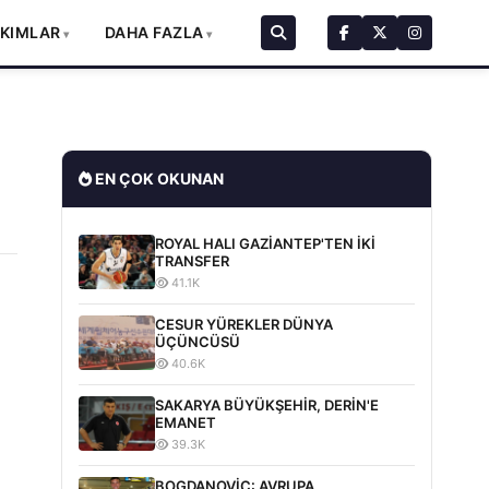
AKIMLAR
DAHA FAZLA
EN ÇOK OKUNAN
ROYAL HALI GAZİANTEP'TEN İKİ
TRANSFER
41.1K
CESUR YÜREKLER DÜNYA
ÜÇÜNCÜSÜ
40.6K
SAKARYA BÜYÜKŞEHİR, DERİN'E
EMANET
39.3K
BOGDANOVİC: AVRUPA