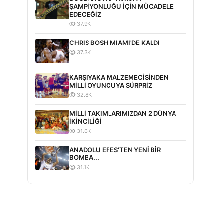
ŞAMPİYONLUĞU İÇİN MÜCADELE
EDECEĞİZ
37.9K
CHRIS BOSH MIAMI'DE KALDI
37.3K
KARŞIYAKA MALZEMECİSİNDEN
MİLLİ OYUNCUYA SÜRPRİZ
32.8K
MİLLİ TAKIMLARIMIZDAN 2 DÜNYA
İKİNCİLİĞİ
31.6K
ANADOLU EFES'TEN YENİ BİR
BOMBA...
31.1K