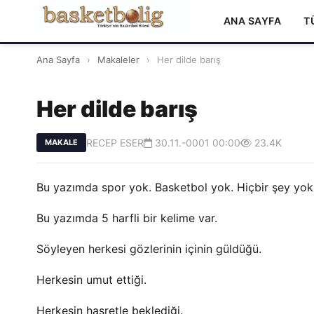
ANA SAYFA
T
Ana Sayfa
›
Makaleler
›
Her dilde barış
Her dilde barış
RECEP ESER
30.11.-0001 00:00
23.4K
MAKALE
Bu yazımda spor yok. Basketbol yok. Hiçbir şey yok
Bu yazımda 5 harfli bir kelime var.
Söyleyen herkesi gözlerinin içinin güldüğü.
Herkesin umut ettiği.
Herkesin hasretle beklediği.