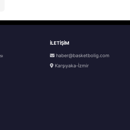
İLETIŞIM
haber@basketbolig.com
sı
Karşıyaka-İzmir