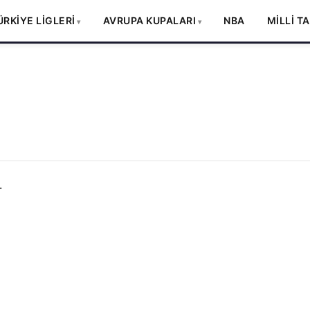
ÜRKİYE LİGLERİ
AVRUPA KUPALARI
NBA
MİLLİ T
.