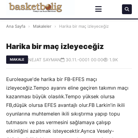
Ana Sayfa
›
Makaleler
›
Harika bir maç izleyeceğiz
Harika bir maç izleyeceğiz
NEJAT SAYMAN
30.11.-0001 00:00
1.9K
MAKALE
Euroleague'de harika bir FB-EFES maçı
izleyeceğiz.Tempo ayarını eline geçiren takımın maçı
kazanması büyük olasılık.Tempo yüksek olursa
FB,düşük olursa EFES avantajlı olur.FB Larkin'in ikili
oyunlarına muhtemelen ikili sıkıştırma yapıp topu
tutmasını ve pas vermesini sağlamaya çalışıp
etkinliğini azaltmak isteyecektir.Ayrıca Vesely-