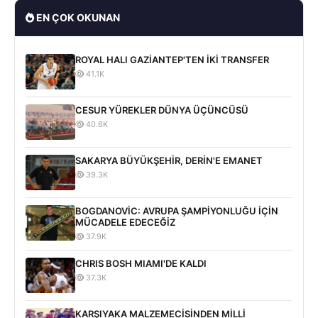
EN ÇOK OKUNAN
ROYAL HALI GAZİANTEP'TEN İKİ TRANSFER
41.1K
CESUR YÜREKLER DÜNYA ÜÇÜNCÜSÜ
40.6K
SAKARYA BÜYÜKŞEHİR, DERİN'E EMANET
39.3K
BOGDANOVİC: AVRUPA ŞAMPİYONLUĞU İÇİN
MÜCADELE EDECEĞİZ
37.9K
CHRIS BOSH MIAMI'DE KALDI
37.3K
KARŞIYAKA MALZEMECİSİNDEN MİLLİ