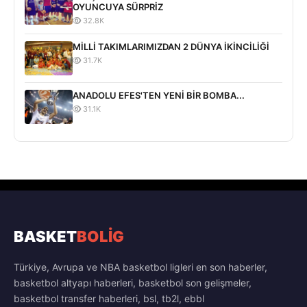
OYUNCUYA SÜRPRİZ
32.8K
MİLLİ TAKIMLARIMIZDAN 2 DÜNYA İKİNCİLİĞİ
31.7K
ANADOLU EFES'TEN YENİ BİR BOMBA...
31.1K
BASKET
BOLİG
Türkiye, Avrupa ve NBA basketbol ligleri en son haberler,
basketbol altyapı haberleri, basketbol son gelişmeler,
basketbol transfer haberleri, bsl, tb2l, ebbl