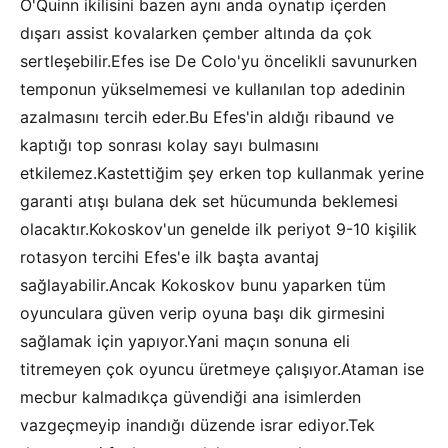
O'Quinn ikilisini bazen aynı anda oynatıp içerden
dışarı assist kovalarken çember altında da çok
sertleşebilir.Efes ise De Colo'yu öncelikli savunurken
temponun yükselmemesi ve kullanılan top adedinin
azalmasını tercih eder.Bu Efes'in aldığı ribaund ve
kaptığı top sonrası kolay sayı bulmasını
etkilemez.Kastettiğim şey erken top kullanmak yerine
garanti atışı bulana dek set hücumunda beklemesi
olacaktır.Kokoskov'un genelde ilk periyot 9-10 kişilik
rotasyon tercihi Efes'e ilk başta avantaj
sağlayabilir.Ancak Kokoskov bunu yaparken tüm
oyunculara güven verip oyuna başı dik girmesini
sağlamak için yapıyor.Yani maçın sonuna eli
titremeyen çok oyuncu üretmeye çalışıyor.Ataman ise
mecbur kalmadıkça güvendiği ana isimlerden
vazgeçmeyip inandığı düzende israr ediyor.Tek