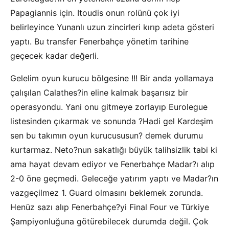
Papagiannis için. Itoudis onun rolünü çok iyi
belirleyince Yunanlı uzun zincirleri kırıp adeta gösteri
yaptı. Bu transfer Fenerbahçe yönetim tarihine
geçecek kadar değerli.
Gelelim oyun kurucu bölgesine !!! Bir anda yollamaya
çalışılan Calathes?in eline kalmak başarısız bir
operasyondu. Yani onu gitmeye zorlayıp Eurolegue
listesinden çıkarmak ve sonunda ?Hadi gel Kardeşim
sen bu takımın oyun kurucususun? demek durumu
kurtarmaz. Neto?nun sakatlığı büyük talihsizlik tabi ki
ama hayat devam ediyor ve Fenerbahçe Madar?ı alıp
2-0 öne geçmedi. Geleceğe yatırım yaptı ve Madar?ın
vazgeçilmez 1. Guard olmasını beklemek zorunda.
Henüz sazı alıp Fenerbahçe?yi Final Four ve Türkiye
Şampiyonluğuna götürebilecek durumda değil. Çok