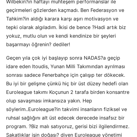
Wilbekin?ın haftayı muhteşem performanslar ile
geçirmeleri gözlerden kaçmadı. Ben Federasyon ve
Tahkim?in aldığı karara karşı aşırı motivasyon ve
tepki olarak algıladım. İkisi de bence ?Hadi artık biz
yokuz, mutlu olun ve kendi kendinize bir şeyleri
başarmayı öğrenin? dediler!
Geçen yıla çok iyi başlayıp sonra NADAS?a geçip
idare eden Itoudis, Yunan Milli Takımından ayrılması
sonrası sadece Fenerbahçe için çalışıp ter dökecek.
Bu iyi bir gelişme çünkü hiç bir üst düzey hedefi olan
Euroleague takımı Koçunun 2 tarafa birden konsantre
olup savaşması imkansıza yakın. Hep
söylerim..Euroleague?in takvimi insanların fiziksel ve
ruhsal sağlığını alt üst edecek derecede insafsız bir
program. ?Biz malı satıyoruz, gerisi bizi ilgilendirmez.
Sakatlıklar işin doğası? diyen Euroleague yönetimi