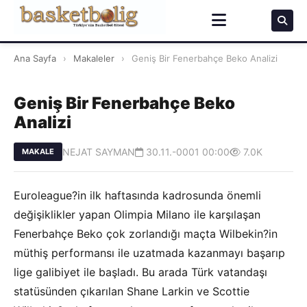
Ana Sayfa
›
Makaleler
›
Geniş Bir Fenerbahçe Beko Analizi
Geniş Bir Fenerbahçe Beko
Analizi
NEJAT SAYMAN
30.11.-0001 00:00
7.0K
MAKALE
Euroleague?in ilk haftasında kadrosunda önemli
değişiklikler yapan Olimpia Milano ile karşılaşan
Fenerbahçe Beko çok zorlandığı maçta Wilbekin?in
müthiş performansı ile uzatmada kazanmayı başarıp
lige galibiyet ile başladı. Bu arada Türk vatandaşı
statüsünden çıkarılan Shane Larkin ve Scottie