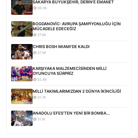
SAKARYA BÜYÜKŞEHİR, DERİN'E EMANET
39.3K
BOGDANOVİC: AVRUPA ŞAMPİYONLUĞU İÇİN
MÜCADELE EDECEĞİZ
37.9K
CHRIS BOSH MIAMI'DE KALDI
37.3K
KARŞIYAKA MALZEMECİSİNDEN MİLLİ
OYUNCUYA SÜRPRİZ
32.8K
MİLLİ TAKIMLARIMIZDAN 2 DÜNYA İKİNCİLİĞİ
31.7K
ANADOLU EFES'TEN YENİ BİR BOMBA...
31.1K