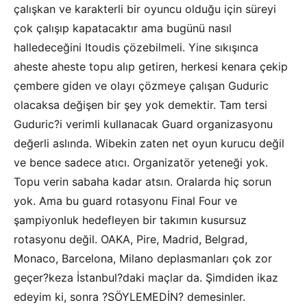
çalışkan ve karakterli bir oyuncu olduğu için süreyi
çok çalışıp kapatacaktır ama bugünü nasıl
halledeceğini Itoudis çözebilmeli. Yine sıkışınca
aheste aheste topu alıp getiren, herkesi kenara çekip
çembere giden ve olayı çözmeye çalışan Guduric
olacaksa değişen bir şey yok demektir. Tam tersi
Guduric?i verimli kullanacak Guard organizasyonu
değerli aslında. Wibekin zaten net oyun kurucu değil
ve bence sadece atıcı. Organizatör yeteneği yok.
Topu verin sabaha kadar atsın. Oralarda hiç sorun
yok. Ama bu guard rotasyonu Final Four ve
şampiyonluk hedefleyen bir takımın kusursuz
rotasyonu değil. OAKA, Pire, Madrid, Belgrad,
Monaco, Barcelona, Milano deplasmanları çok zor
geçer?keza İstanbul?daki maçlar da. Şimdiden ikaz
edeyim ki, sonra ?SÖYLEMEDİN? demesinler.