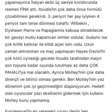
yapamayınca İtalyan ekibi üç saniye koridorunda
resmen FİNK attı. Itoudis?in çok daha önce formülü
çözebilmesi gerekirdi. 3. periyot her şey iyiyken 4.
periyot tam terse dönmesi tuhaftı. Wilbekin ,
Dyshawn Pierre ve Papagiannis kabusa dönebilecek
bir geceyi mutlu kapattıran isimler oldular. Guduric ise
çok kritik katkılar ile kilidi açan isim oldu. Uzun
zaman antrenman ve maç yapmayan Hayes-Davis?in
çok kötü oynadığı gecede Itoudis tarafından maçın
son topuna kadar oyunda tutulması az daha ÇOK
PAHALI?ya mal olacaktı. Ayrıca Motley?nin çok daha
dirençli ve bitirici olması gerekir. Ben Motley?nin yaz
dönemini çok iyi geçirmediğini düşünüyorum. Hedefi
olan oyuncular yazı eksiklerini gidermek için kullanır.
Motley bunu yapmamış.
Euroleague?in en yetenekli uzunu derim hep