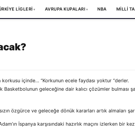
ÜRKİYE LİGLERİ
AVRUPA KUPALARI
NBA
MİLLİ T
lacak?
 korkusu içinde… “Korkunun ecele faydası yoktur “derler.
rk Basketbolunun geleceğine dair kalıcı çözümler bulması şa
sızın özgürce ve geleceğe dönük kararları artık almaları şar
am’ın İspanya karşısındaki hazırlık maçını izlerken bir kez