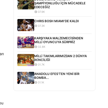
ŞAMPİYONLUĞU İÇİN MÜCADELE
EDECEĞİZ
37.9K
CHRIS BOSH MIAMI'DE KALDI
37.3K
KARŞIYAKA MALZEMECİSİNDEN
MİLLİ OYUNCUYA SÜRPRİZ
32.8K
dan
MİLLİ TAKIMLARIMIZDAN 2 DÜNYA
İKİNCİLİĞİ
31.7K
ANADOLU EFES'TEN YENİ BİR
BOMBA...
31.1K
bu