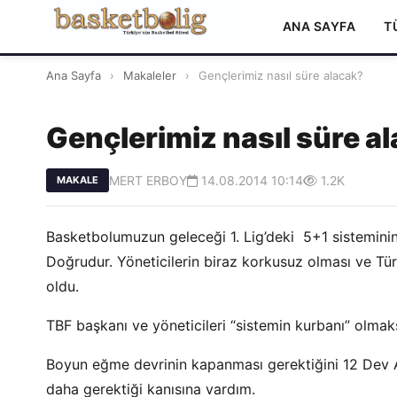
ANA SAYFA
T
Ana Sayfa
›
Makaleler
›
Gençlerimiz nasıl süre alacak?
Gençlerimiz nasıl süre a
MERT ERBOY
14.08.2014 10:14
1.2K
MAKALE
Basketbolumuzun geleceği 1. Lig’deki 5+1 sisteminin
Doğrudur. Yöneticilerin biraz korkusuz olması ve Tü
oldu.
TBF başkanı ve yöneticileri “sistemin kurbanı” olmak
Boyun eğme devrinin kapanması gerektiğini 12 Dev Ad
daha gerektiği kanısına vardım.