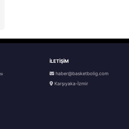
İLETIŞIM
haber@basketbolig.com
sı
Karşıyaka-İzmir