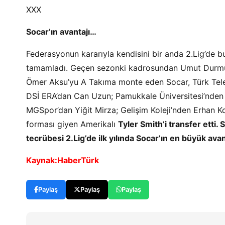
XXX
Socar’ın avantajı…
Federasyonun kararıyla kendisini bir anda 2.Lig’de 
tamamladı. Geçen sezonki kadrosundan Umut Durmuş 
Ömer Aksu’yu A Takıma monte eden Socar, Türk Tele
DSİ ERA’dan Can Uzun; Pamukkale Üniversitesi’nden G
MGSpor’dan Yiğit Mirza; Gelişim Koleji’nden Erhan
forması giyen Amerikalı
Tyler Smith’i transfer ett
tecrübesi 2.Lig’de ilk yılında Socar’ın en büyük ava
Kaynak:HaberTürk
Paylaş
Paylaş
Paylaş