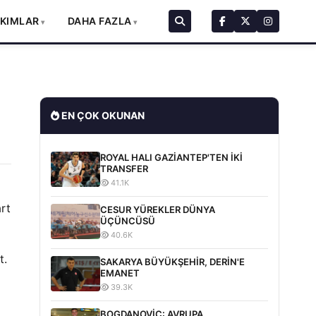
AKIMLAR
DAHA FAZLA
EN ÇOK OKUNAN
ROYAL HALI GAZİANTEP'TEN İKİ
TRANSFER
41.1K
rt
CESUR YÜREKLER DÜNYA
ÜÇÜNCÜSÜ
40.6K
t.
SAKARYA BÜYÜKŞEHİR, DERİN'E
EMANET
39.3K
BOGDANOVİC: AVRUPA