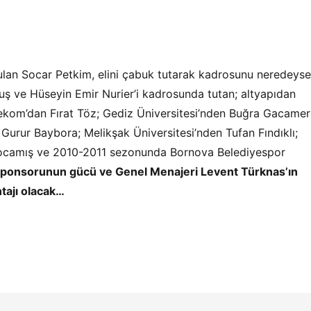
bulan Socar Petkim, elini çabuk tutarak kadrosunu neredeyse
ve Hüseyin Emir Nurier’i kadrosunda tutan; altyapıdan
kom’dan Fırat Töz; Gediz Üniversitesi’nden Buğra Gacamer
urur Baybora; Melikşak Üniversitesi’nden Tufan Fındıklı;
 Kocamış ve 2010-2011 sezonunda Bornova Belediyespor
i. Sponsorunun gücü ve Genel Menajeri Levent Türknas’ın
ntajı olacak…