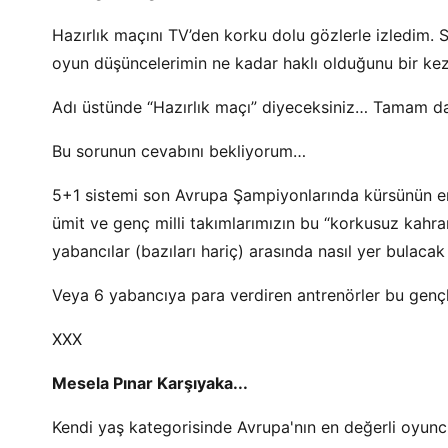
Hazırlık maçını TV’den korku dolu gözlerle izledim. 
oyun düşüncelerimin ne kadar haklı olduğunu bir kez
Adı üstünde “Hazırlık maçı” diyeceksiniz… Tamam da 
Bu sorunun cevabını bekliyorum…
5+1 sistemi son Avrupa Şampiyonlarında kürsünün en ü
ümit ve genç milli takımlarımızın bu “korkusuz kahrama
yabancılar (bazıları hariç) arasında nasıl yer bulaca
Veya 6 yabancıya para verdiren antrenörler bu gençl
XXX
Mesela Pınar Karşıyaka...
Kendi yaş kategorisinde Avrupa'nın en değerli oyunc