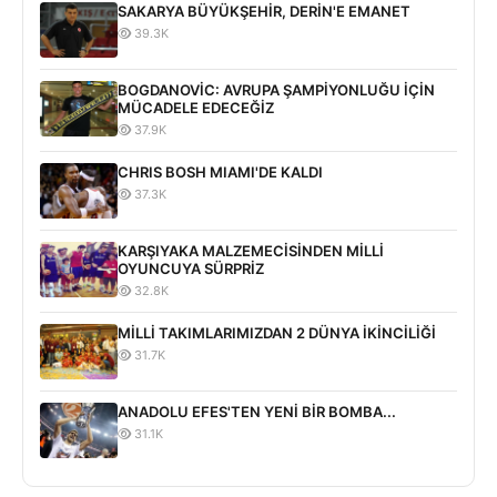
SAKARYA BÜYÜKŞEHİR, DERİN'E EMANET
39.3K
BOGDANOVİC: AVRUPA ŞAMPİYONLUĞU İÇİN
MÜCADELE EDECEĞİZ
37.9K
CHRIS BOSH MIAMI'DE KALDI
37.3K
KARŞIYAKA MALZEMECİSİNDEN MİLLİ
OYUNCUYA SÜRPRİZ
32.8K
MİLLİ TAKIMLARIMIZDAN 2 DÜNYA İKİNCİLİĞİ
31.7K
ANADOLU EFES'TEN YENİ BİR BOMBA...
31.1K