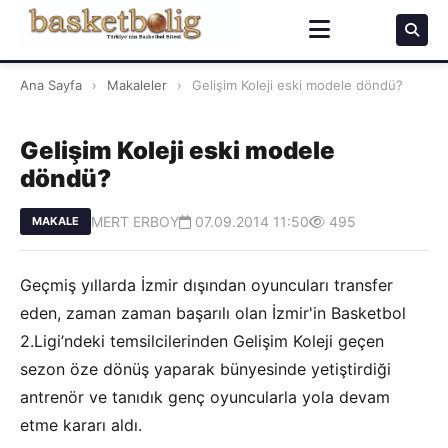
Ana Sayfa
›
Makaleler
›
Gelişim Koleji eski modele döndü?
Gelişim Koleji eski modele
döndü?
MERT ERBOY
07.09.2014 11:50
495
MAKALE
Geçmiş yıllarda İzmir dışından oyuncuları transfer
eden, zaman zaman başarılı olan İzmir'in Basketbol
2.Ligi’ndeki temsilcilerinden Gelişim Koleji geçen
sezon öze dönüş yaparak bünyesinde yetiştirdiği
antrenör ve tanıdık genç oyuncularla yola devam
etme kararı aldı.