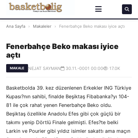
Ana Sayfa
›
Makaleler
›
Fenerbahçe Beko makası iyice açtı
Fenerbahçe Beko makası iyice
açtı
NEJAT SAYMAN
30.11.-0001 00:00
17.0K
MAKALE
Basketbolda 39. kez düzenlenen Erkekler ING Türkiye
Kupası?nın sahibi, finalde Beşiktaş Fibabanka?yı 104-
81 ile çok rahat yenen Fenerbahçe Beko oldu.
Beşiktaş özellikle Anadolu Efes gibi çok güçlü bir
takımı yenip Dörtlü Finale gelmişti. Efes?te belki
Larkin ve Pourier gibi yıldız isimler sakattı ama maçın