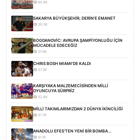
40.6K
SAKARYA BÜYÜKŞEHİR, DERİN'E EMANET
39.3K
BOGDANOVİC: AVRUPA ŞAMPİYONLUĞU İÇİN
MÜCADELE EDECEĞİZ
37.9K
CHRIS BOSH MIAMI'DE KALDI
37.3K
KARŞIYAKA MALZEMECİSİNDEN MİLLİ
OYUNCUYA SÜRPRİZ
32.8K
MİLLİ TAKIMLARIMIZDAN 2 DÜNYA İKİNCİLİĞİ
31.7K
ANADOLU EFES'TEN YENİ BİR BOMBA...
31.1K