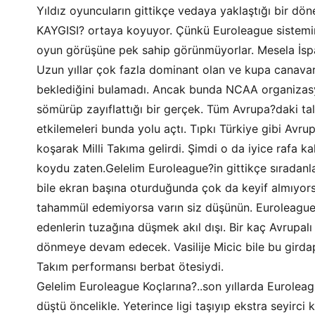
Yıldız oyuncuların gittikçe vedaya yaklaştığı bir dö
KAYGISI? ortaya koyuyor. Çünkü Euroleague sistemin
oyun görüşüne pek sahip görünmüyorlar. Mesela İspa
Uzun yıllar çok fazla dominant olan ve kupa canava
beklediğini bulamadı. Ancak bunda NCAA organiza
sömürüp zayıflattığı bir gerçek. Tüm Avrupa?daki tale
etkilemeleri bunda yolu açtı. Tıpkı Türkiye gibi Avru
koşarak Milli Takıma gelirdi. Şimdi o da iyice rafa
koydu zaten.Gelelim Euroleague?in gittikçe sıradanla
bile ekran başına oturduğunda çok da keyif almıyors
tahammül edemiyorsa varın siz düşünün. Euroleague?
edenlerin tuzağına düşmek akıl dışı. Bir kaç Avrupa
dönmeye devam edecek. Vasilije Micic bile bu girda
Takım performansı berbat ötesiydi.
Gelelim Euroleague Koçlarına?..son yıllarda Eurolea
düştü öncelikle. Yeterince ligi taşıyıp ekstra seyirci