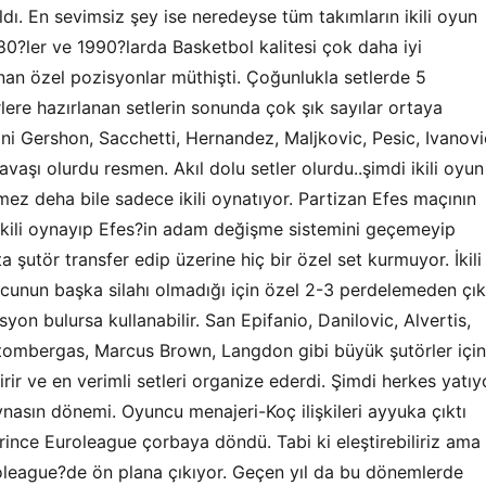
dı. En sevimsiz şey ise neredeyse tüm takımların ikili oyun
0?ler ve 1990?larda Basketbol kalitesi çok daha iyi
nan özel pozisyonlar müthişti. Çoğunlukla setlerde 5
ere hazırlanan setlerin sonunda çok şık sayılar ortaya
ini Gershon, Sacchetti, Hernandez, Maljkovic, Pesic, Ivanovi
avaşı olurdu resmen. Akıl dolu setler olurdu..şimdi ikili oyun
lmez deha bile sadece ikili oynatıyor. Partizan Efes maçının
ikili oynayıp Efes?in adam değişme sistemini geçemeyip
şutör transfer edip üzerine hiç bir özel set kurmuyor. İkili
cunun başka silahı olmadığı için özel 2-3 perdelemeden çık
on bulursa kullanabilir. San Epifanio, Danilovic, Alvertis,
, Stombergas, Marcus Brown, Langdon gibi büyük şutörler için
irir ve en verimli setleri organize ederdi. Şimdi herkes yatıy
nasın dönemi. Oyuncu menajeri-Koç ilişkileri ayyuka çıktı
rince Euroleague çorbaya döndü. Tabi ki eleştirebiliriz ama
league?de ön plana çıkıyor. Geçen yıl da bu dönemlerde