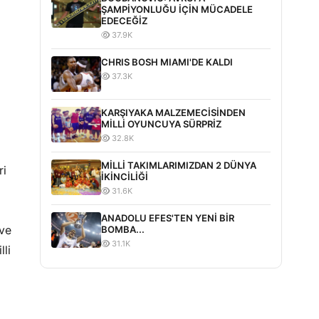
ŞAMPİYONLUĞU İÇİN MÜCADELE
EDECEĞİZ
37.9K
CHRIS BOSH MIAMI'DE KALDI
37.3K
KARŞIYAKA MALZEMECİSİNDEN
MİLLİ OYUNCUYA SÜRPRİZ
32.8K
MİLLİ TAKIMLARIMIZDAN 2 DÜNYA
ri
İKİNCİLİĞİ
31.6K
ANADOLU EFES'TEN YENİ BİR
 ve
BOMBA...
31.1K
li