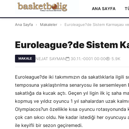
ANA SAYFA
T
Ana Sayfa
›
Makaleler
›
Euroleague?de Sistem Karmaşası ve K
Euroleague?de Sistem Kar
NEJAT SAYMAN
30.11.-0001 00:00
5.9K
MAKALE
Euroleague?de iki takımımızın da sakatlıklarla ilgili 
temposuna yaklaştırılma senaryosu ile sersemleyen E
sakatlığa da kucak açtı. Geçen yıl ligin ilk iç saha
kopmuş ve yıldız oyuncu 1 yıl sahalardan uzak kalmış
Olympiacos?un özellikle kısa oyuncu rotasyonunda
çok can sıkıcı oldu. Ne kadar istediği her oyuncuyu 
ile keyifli bir sezon geçiremedi.