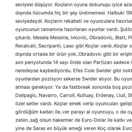
seviyesi düşüyor. Koçların oyuna dokunuşu iyice azal
dışında hücumda hiç bir şey üretmemesi. Halbuki 198
seviyedeydi. Koçların rekabeti ve oyunculara hazırla
oyuncunun tamamına hazırlanan oyunlar vardı. Şutörl
çıkardı. Mesela Messina, Ivkovic, Obradovic, Blatt, P
Recalcati, Sacripanti, Laso gibi Koçlar vardı..Koçlar s
dışında ortada bir ürün yok..Obradovic gibi bir erişi
son periyotunda 14 sayı önde olan Partizan sadece 
neredeyse kaybediyordu. Efes Cole Swider gibi nokta 
oyunlardan pozisyon sekerse Swider atıyor. Bu oyun
atması gerekiyor. Ya da fastbreak sonunda boş pozisy
Dalipagic, Navarro, Carroll, Kutluay, Erdenay, Llull
özel setler vardı. Koçlar emek verip oyuncuları gelişt
gördüğüm kadarı ile..ver parayı al oyuncuyu, o da oy
zaten..sağ olsun hakemler de Euro-Dolar ile katkı ve
yine de Saras en büyük emeği veren Koç olarak Euro