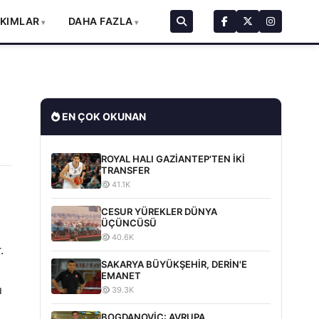
AKIMLAR
DAHA FAZLA
EN ÇOK OKUNAN
ROYAL HALI GAZİANTEP'TEN İKİ
TRANSFER
41.1K
CESUR YÜREKLER DÜNYA
ÜÇÜNCÜSÜ
40.6K
.
SAKARYA BÜYÜKŞEHİR, DERİN'E
EMANET
ı
39.3K
BOGDANOVİC: AVRUPA