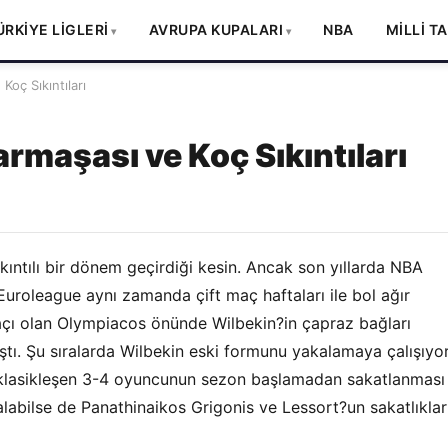
ÜRKİYE LİGLERİ
AVRUPA KUPALARI
NBA
MİLLİ T
oç Sıkıntıları
maşası ve Koç Sıkıntıları
sıkıntılı bir dönem geçirdiği kesin. Ancak son yıllarda NBA
uroleague aynı zamanda çift maç haftaları ile bol ağır
 maçı olan Olympiacos önünde Wilbekin?in çapraz bağları
tı. Şu sıralarda Wilbekin eski formunu yakalamaya çalışıyor
 klasikleşen 3-4 oyuncunun sezon başlamadan sakatlanması
alabilse de Panathinaikos Grigonis ve Lessort?un sakatlıklar