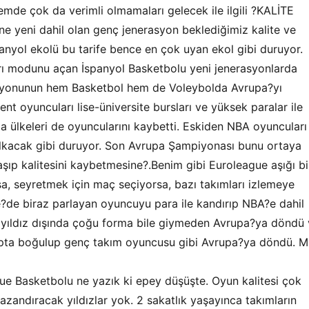
nemde çok da verimli olmamaları gelecek ile ilgili ?KALİTE
e yeni dahil olan genç jenerasyon beklediğimiz kalite ve
nyol ekolü bu tarife bence en çok uyan ekol gibi duruyor.
rı modunu açan İspanyol Basketbolu yeni jenerasyonlarda
syonunun hem Basketbol hem de Voleybolda Avrupa?yı
nt oyuncuları lise-üniversite bursları ve yüksek paralar ile
pa ülkeleri de oyuncularını kaybetti. Eskiden NBA oyuncuları
 kalkacak gibi duruyor. Son Avrupa Şampiyonası bunu ortaya
şıp kalitesini kaybetmesine?.Benim gibi Euroleague aşığı bi
a, seyretmek için maç seçiyorsa, bazı takımları izlemeye
de biraz parlayan oyuncuyu para ile kandırıp NBA?e dahil
lı yıldız dışında çoğu forma bile giymeden Avrupa?ya döndü
pta boğulup genç takım oyuncusu gibi Avrupa?ya döndü. Mil
gue Basketbolu ne yazık ki epey düşüşte. Oyun kalitesi çok
 kazandıracak yıldızlar yok. 2 sakatlık yaşayınca takımların