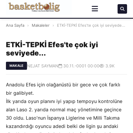
Ana Sayfa
›
Makaleler
›
ETKİ-TEPKİ Efes'te çok iyi seviyede...
ETKİ-TEPKİ Efes'te çok iyi
seviyede...
NEJAT SAYMAN
30.11.-0001 00:00
3.9K
MAKALE
Anadolu Efes için olağanüstü bir gece ve çok farklı
bir galibiyet.
İlk yarıda oyun planını iyi yapıp tempoyu kontrolüne
alan Laso 2. yarıda normal maç yönetimine geçince
30 oldu. Laso'nun İspanya Liglerine ve Milli Takıma
kazandırdığı oyuncu adedi belki de ligin şu andaki