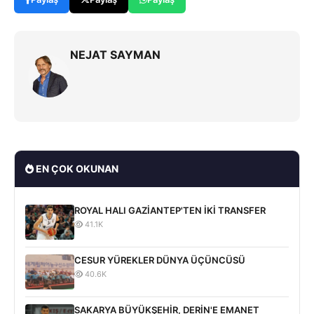
NEJAT SAYMAN
EN ÇOK OKUNAN
ROYAL HALI GAZİANTEP'TEN İKİ TRANSFER
41.1K
CESUR YÜREKLER DÜNYA ÜÇÜNCÜSÜ
40.6K
SAKARYA BÜYÜKŞEHİR, DERİN'E EMANET