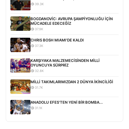
39.3K
BOGDANOVİC: AVRUPA ŞAMPİYONLUĞU İÇİN
MÜCADELE EDECEĞİZ
37.9K
CHRIS BOSH MIAMI'DE KALDI
37.3K
KARŞIYAKA MALZEMECİSİNDEN MİLLİ
OYUNCUYA SÜRPRİZ
32.8K
MİLLİ TAKIMLARIMIZDAN 2 DÜNYA İKİNCİLİĞİ
31.7K
ANADOLU EFES'TEN YENİ BİR BOMBA...
31.1K