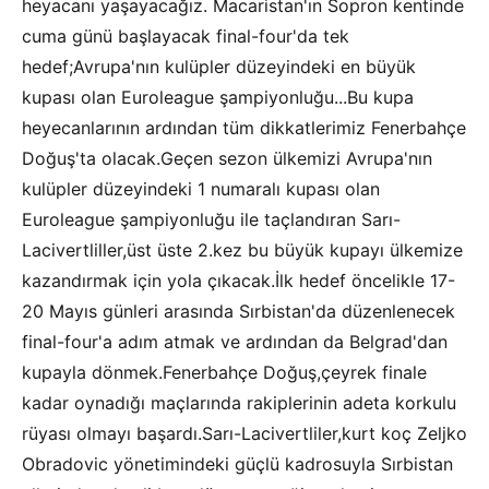
heyacanı yaşayacağız. Macaristan'ın Sopron kentinde
cuma günü başlayacak final-four'da tek
hedef;Avrupa'nın kulüpler düzeyindeki en büyük
kupası olan Euroleague şampiyonluğu...Bu kupa
heyecanlarının ardından tüm dikkatlerimiz Fenerbahçe
Doğuş'ta olacak.Geçen sezon ülkemizi Avrupa'nın
kulüpler düzeyindeki 1 numaralı kupası olan
Euroleague şampiyonluğu ile taçlandıran Sarı-
Lacivertliller,üst üste 2.kez bu büyük kupayı ülkemize
kazandırmak için yola çıkacak.İlk hedef öncelikle 17-
20 Mayıs günleri arasında Sırbistan'da düzenlenecek
final-four'a adım atmak ve ardından da Belgrad'dan
kupayla dönmek.Fenerbahçe Doğuş,çeyrek finale
kadar oynadığı maçlarında rakiplerinin adeta korkulu
rüyası olmayı başardı.Sarı-Lacivertliler,kurt koç Zeljko
Obradovic yönetimindeki güçlü kadrosuyla Sırbistan