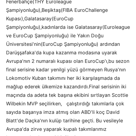
Fenerbahçe(THY Euroleague
Şampiyonluğu),Beşiktaş(FIBA EuroChallenge
Kupası),Galatasaray(EuroCup
Şampiyonluğu),kadınlarda ise Galatasaray(Euroleague
ve EuroCup Şampiyonluğu) ile Yakın Doğu
Üniversitesi'nin(EuroCup Şampiyonluğu) ardından
Darüşşafaka'da kupa kazanma modasına uyarak
Avrupa'nın 2 numaralı kupası olan EuroCup'ı,bu sezon
final serisine kadar yenilgi yüzü görmeyen Rusya'nın
Lokomotiv Kuban takımını her iki karşılaşmada da
mağlup ederek ülkemize kazandırdı.Final serisinin iki
maçında da adeta tek başına ekibini sırtlayan Scottie
Wilbekin MVP seçilirken, çalıştırdığı takımlarla çok
sayıda başarıya imza atmış olan ABD'li koç David
Blatt'de Daçka'nın kulüp tarihine geçti. Bu vesileyle
Avrupa'da zirve yaparak kupalı takımlarımız