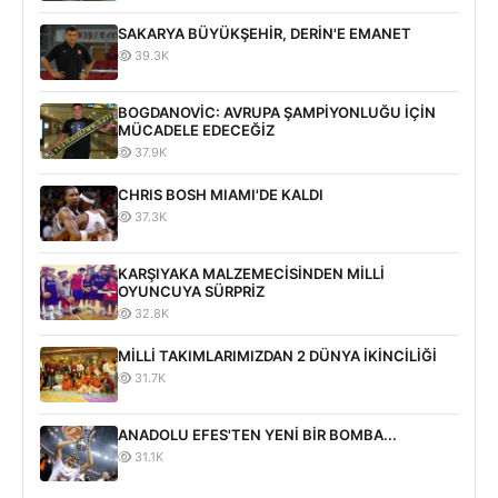
SAKARYA BÜYÜKŞEHİR, DERİN'E EMANET
39.3K
BOGDANOVİC: AVRUPA ŞAMPİYONLUĞU İÇİN
MÜCADELE EDECEĞİZ
37.9K
CHRIS BOSH MIAMI'DE KALDI
37.3K
KARŞIYAKA MALZEMECİSİNDEN MİLLİ
OYUNCUYA SÜRPRİZ
32.8K
MİLLİ TAKIMLARIMIZDAN 2 DÜNYA İKİNCİLİĞİ
31.7K
ANADOLU EFES'TEN YENİ BİR BOMBA...
31.1K