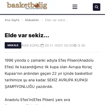
Ana Sayfa
›
Makaleler
›
Elde var sekiz...
Elde var sekiz...
AVNİ KÜPELİ
30.11.-0001 00:00
9.3K
MAKALE
1996 yılında o zamanki adıyla Efes Pilsen(Anadolu
Efes) ile kazandığımız ilk kupa olan Avrupa Koraç
Kupası'nın ardından geçen 22 yıl içinde basketbol
tarihimize şu ana kadar SEKİZ AVRUPA KUPASI
ŞAMPİYONLUĞU yazdırdık.
Anadolu Efes'in(Efes Pilsen) yanı sıra