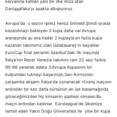
kervanına katılan yani bir ilke imza atan
Darüşşafaka'yı ayakta alkışlıyoruz.
Avrupa'da u sezon işimiz henüz bitmedi.Şimdi sırada
kazanılmayı bekleyen 3 kupa daha var.Avrupa
arenasında şu ana kadar 2 kupayla en fazla kupa
kazanan takımımız olan Galatasaray'ın bayanlar
EuroCup final serisinin İstanbul'daki ilk maçında
İtalya'nın Reyer Venezia takımını tam 22 sayı farkla
90-68 yenerek adeta 3.Avrupa Kupasının bir
kulpundan tutmayı başarmıştı.Sarı-Kırmızıları
çarşamba akşamı İtalya'da oynanacak rövanş maçının
ardından bir kez daha kürsünün en üst basamağında
göreceğimizden hiç kimsenin şüphesi olmasın.Bu
maçın ardından kadınlar Euroleague'de ülkemize
temsil eden Yakın Doğu Üniversitesi ile yine bir kupa