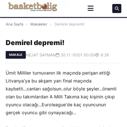
Ana Sayfa
›
Makaleler
›
Demirel depremi!
Demirel depremi!
NEJAT SAYMAN
30.11.-0001 00:00
9.2K
MAKALE
Ümit Milliler turnuvanın ilk maçında perişan ettiği
Litvanya'ya bu akşam yarı final maçında
kaybetti...canları sağolsun..olur böyle şeyler...önemli
olan bu takımlardan A Milli Takıma kaç kişinin çıkıp
oyuncu olacağı...Euroleague'de kaç oyuncunun
gerçek oyuncu gibi oynayacağı...