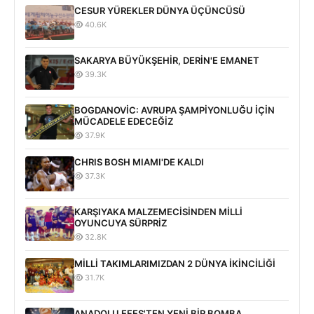
CESUR YÜREKLER DÜNYA ÜÇÜNCÜSÜ
40.6K
SAKARYA BÜYÜKŞEHİR, DERİN'E EMANET
39.3K
BOGDANOVİC: AVRUPA ŞAMPİYONLUĞU İÇİN
MÜCADELE EDECEĞİZ
37.9K
CHRIS BOSH MIAMI'DE KALDI
37.3K
KARŞIYAKA MALZEMECİSİNDEN MİLLİ
OYUNCUYA SÜRPRİZ
32.8K
MİLLİ TAKIMLARIMIZDAN 2 DÜNYA İKİNCİLİĞİ
31.7K
ANADOLU EFES'TEN YENİ BİR BOMBA...