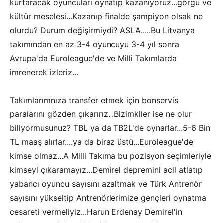
kurtaracak oyuncuları oynatıp kazanıyoruz...görgü ve
kültür meselesi...Kazanıp finalde şampiyon olsak ne
olurdu? Durum değişirmiydi? ASLA.....Bu Litvanya
takımından en az 3-4 oyuncuyu 3-4 yıl sonra
Avrupa'da Euroleague'de ve Milli Takımlarda
imrenerek izleriz...
Takımlarımnıza transfer etmek için bonservis
paralarını gözden çıkarırız...Bizimkiler ise ne olur
biliyormusunuz? TBL ya da TB2L'de oynarlar...5-6 Bin
TL maaş alırlar....ya da biraz üstü...Euroleague'de
kimse olmaz...A Milli Takıma bu pozisyon seçimleriyle
kimseyi çıkaramayız...Demirel depremini acil atlatıp
yabancı oyuncu sayısını azaltmak ve Türk Antrenör
sayısını yükseltip Antrenörlerimize gençleri oynatma
cesareti vermeliyiz...Harun Erdenay Demirel'in