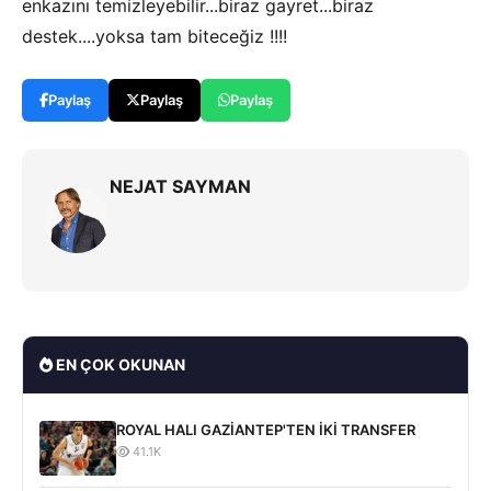
enkazını temizleyebilir...biraz gayret...biraz
destek....yoksa tam biteceğiz !!!!
Paylaş
Paylaş
Paylaş
NEJAT SAYMAN
EN ÇOK OKUNAN
ROYAL HALI GAZİANTEP'TEN İKİ TRANSFER
41.1K