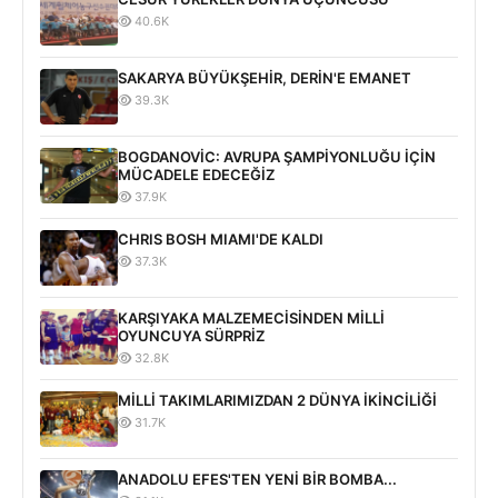
40.6K
SAKARYA BÜYÜKŞEHİR, DERİN'E EMANET
39.3K
BOGDANOVİC: AVRUPA ŞAMPİYONLUĞU İÇİN
MÜCADELE EDECEĞİZ
37.9K
CHRIS BOSH MIAMI'DE KALDI
37.3K
KARŞIYAKA MALZEMECİSİNDEN MİLLİ
OYUNCUYA SÜRPRİZ
32.8K
MİLLİ TAKIMLARIMIZDAN 2 DÜNYA İKİNCİLİĞİ
31.7K
ANADOLU EFES'TEN YENİ BİR BOMBA...