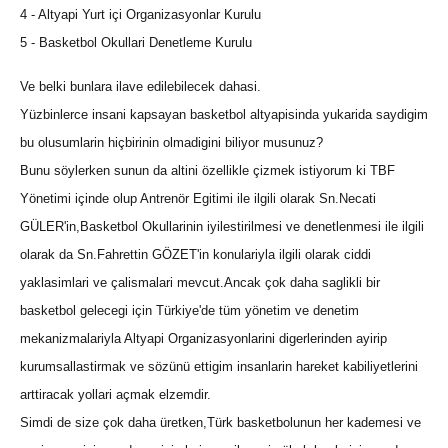
4 - Altyapi Yurt içi Organizasyonlar Kurulu
5 - Basketbol Okullari Denetleme Kurulu
Ve belki bunlara ilave edilebilecek dahasi.
Yüzbinlerce insani kapsayan basketbol altyapisinda yukarida saydigim
bu olusumlarin hiçbirinin olmadigini biliyor musunuz?
Bunu söylerken sunun da altini özellikle çizmek istiyorum ki TBF
Yönetimi içinde olup Antrenör Egitimi ile ilgili olarak Sn.Necati
GÜLER'in,Basketbol Okullarinin iyilestirilmesi ve denetlenmesi ile ilgili
olarak da Sn.Fahrettin GÖZET'in konulariyla ilgili olarak ciddi
yaklasimlari ve çalismalari mevcut.Ancak çok daha saglikli bir
basketbol gelecegi için Türkiye'de tüm yönetim ve denetim
mekanizmalariyla Altyapi Organizasyonlarini digerlerinden ayirip
kurumsallastirmak ve sözünü ettigim insanlarin hareket kabiliyetlerini
arttiracak yollari açmak elzemdir.
Simdi de size çok daha üretken,Türk basketbolunun her kademesi ve