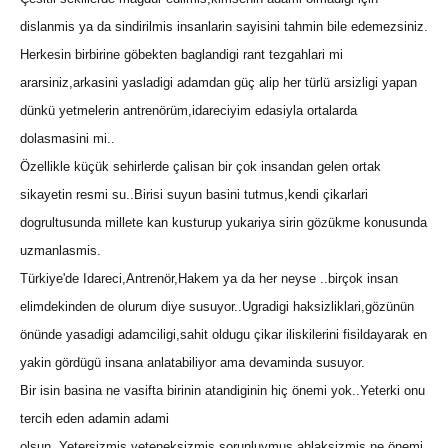
dislanmis ya da sindirilmis insanlarin sayisini tahmin bile edemezsiniz.
Herkesin birbirine göbekten baglandigi rant tezgahlari mi
ararsiniz,arkasini yasladigi adamdan güç alip her türlü arsizligi yapan
dünkü yetmelerin antrenörüm,idareciyim edasiyla ortalarda
dolasmasini mi..
Özellikle küçük sehirlerde çalisan bir çok insandan gelen ortak
sikayetin resmi su..Birisi suyun basini tutmus,kendi çikarlari
dogrultusunda millete kan kusturup yukariya sirin gözükme konusunda
uzmanlasmis.
Türkiye'de Idareci,Antrenör,Hakem ya da her neyse ..birçok insan
elimdekinden de olurum diye susuyor..Ugradigi haksizliklari,gözünün
önünde yasadigi adamciligi,sahit oldugu çikar iliskilerini fisildayarak en
yakin gördügü insana anlatabiliyor ama devaminda susuyor.
Bir isin basina ne vasifta birinin atandiginin hiç önemi yok..Yeterki onu
tercih eden adamin adami
olsun..Yetersizmis,yeteneksizmis,sorunluymus,ahlaksizmis ne önemi