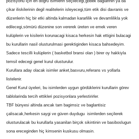
pozisyonu için en dogru isimlerin seçilecegi,göbek baglarinin ya da
çikar iliskilerinin degil realitelerin isleyecegi,tüm etik disi davranis ve
düzenlerin hiç bir etki altinda kalmadan kararlilik ve devamlilikla yok
edilecegi,sömürü düzenine son vererek üreten ve emek veren
kulüplerin ve kisilerin korunacagi kisaca herkesin hak ettigini bulacagi
bu kurullarin nasil olusturulmasi gerektiginden kisaca bahsedeyim.
Sadece tescilli kulüplerin ( basketbol bransi olan ) birer oy hakkiyla
temsil edecegi genel kurul olusturulur.
Kurullara aday olacak isimler anket,basvuru,referans vs yollarla
listelenir.
Genel Kurul üyeleri, bu isimlerden uygun gördüklerini kurullarin görev
tablolarinda tercih ettikleri pozisyonlara yerlestirirler.
TBF bünyesi altinda ancak tam bagimsiz ve baglantisiz
çalisacak,herkesin saygi ve güven duydugu isimlerden seçilerek
olusturulacak bu kurullarla yasanilan birçok sikintinin ve basiboslugun
sona ereceginden hiç kimsenin kuskusu olmasin.