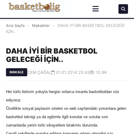
Ana Sayfa
›
Makaleler
›
DAHA İYİ BİR BASKETBOL GELECEĞİ
İÇİN..
DAHA İYİ BİR BASKETBOL
GELECEĞİ İÇİN..
CEM ÇAĞAL
01.01.2014 23:42
10.9K
MAKALE
Her türlü iletisim yoluyla hergün onlarca insanla basketboldan söz
ediyoruz.
Özellikle sosyal paylasim siteleri ve web sayfamdaki yorumlara gelen
basketbol teknigi ya da egitimle ilgili konular ve sorular son
zamanlarda yerini türlü sikayetlere birakmis durumda.
Çesitli sekillerde magdur edilmis,kimsenin adami olmadigi için